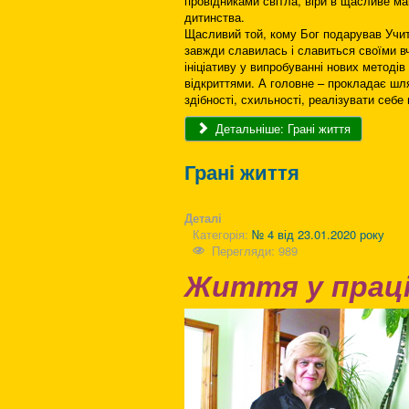
провідниками світла, віри в щасливе ма
дитинства.
Щасливий той, кому Бог подарував Учите
завжди славилась і славиться своїми в
ініціативу у випробуванні нових методі
відкриттями. А головне – прокладає шля
здібності, схильності, реалізувати себе 
Детальніше: Грані життя
Грані життя
Деталі
Категорія:
№ 4 від 23.01.2020 року
Перегляди: 989
Життя у праці,