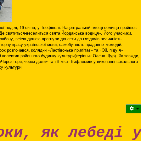
ої неділі, 19 січня, у Теофіполі. Нацентральній площі селища пройшов
«Де святиться-веселиться свята Йорданська водиця». Його учасники,
 району, всією душею прагнули донести до глядачів величність
торну красу української мови, самобутність прадавніх мелодій.
рок розпочався, колядки «Ластівонька прилітає» та «Ой, піду я»
 колектив районного будинку культури(керівник Олена Щур). Як завжди,
«Через гори, через доли» та «В місті Вифлеємі» у виконанні вокального
ку культури.
оки, як лебеді 