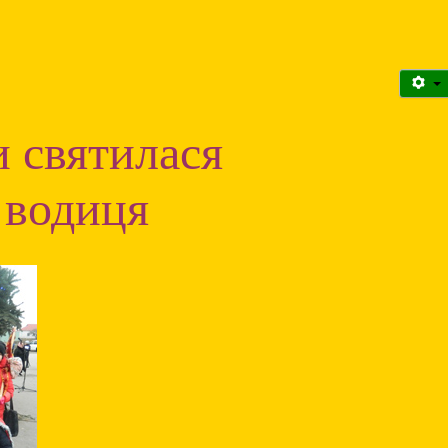
и святилася
 водиця