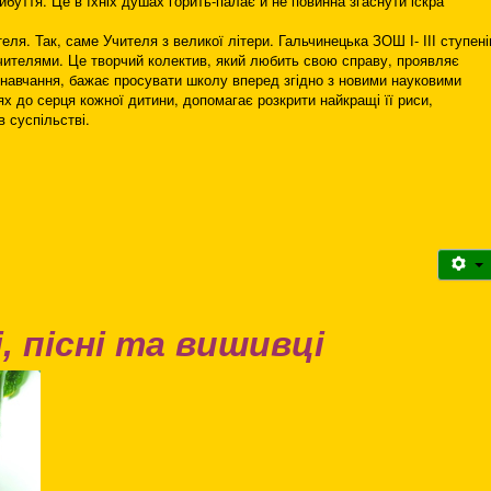
йбуття. Це в їхніх душах горить-палає й не повинна згаснути іскра
ля. Так, саме Учителя з великої літери. Гальчинецька ЗОШ І- ІІІ ступені
чителями. Це творчий колектив, який любить свою справу, проявляє
в навчання, бажає просувати школу вперед згідно з новими науковими
х до серця кожної дитини, допомагає розкрити найкращі її риси,
в суспільстві.
 пісні та вишивці