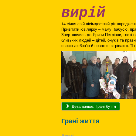
вирій
14 січня свій вісімдесятий рік народже
Привітати ювілярку – маму, бабусю, пр
Звертаючись до Ярини Петрівни, гості по
близьких людей – дітей, онуків та прав
своєю любов’ю й повагою зігрівають її 
Детальніше: Грані буття
Грані життя
Деталі