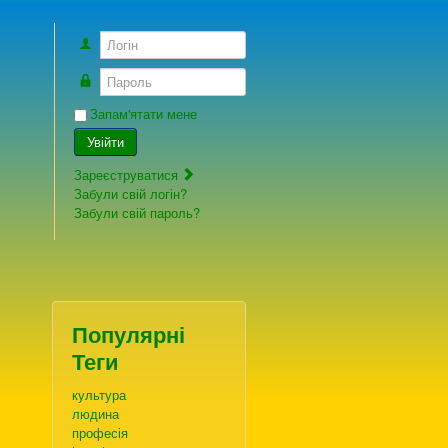
Логін
Пароль
Запам'ятати мене
Увійти
Зареєструватися
Забули свій логін?
Забули свій пароль?
Популярні
Теги
культура
людина
професія