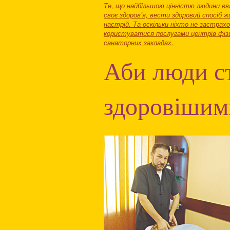
Те, що найбільшою цінністю людини вв
своє здоров’я, вести здоровий спосіб
настрій. Та оскільки ніхто не застрах
користуватися послугами центрів фізич
санаторних закладах.
Аби люди с
здоровішим