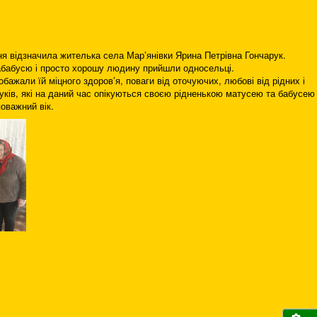
ння відзначила жителька села Мар’янівки Ярина Петрівна Гончарук.
абабусю і просто хорошу людину прийшли односельці.
бажали їй міцного здоров’я, поваги від оточуючих, любові від рідних і
нуків, які на даний час опікуються своєю рідненькою матусею та бабусею 
поважний вік.