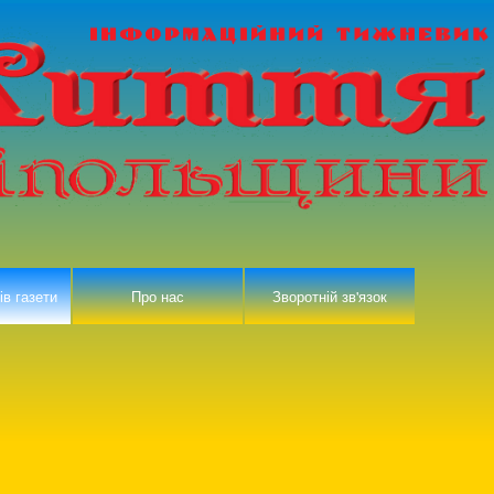
ів газети
Про нас
Зворотній зв'язок