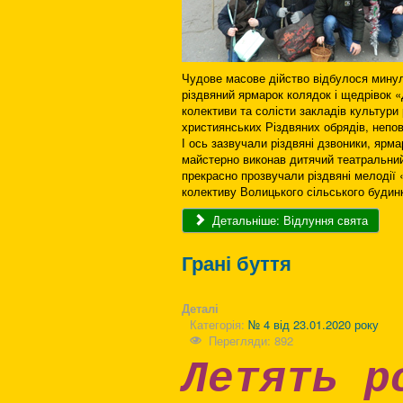
Чудове масове дійство відбулося минул
різдвяний ярмарок колядок і щедрівок 
колективи та солісти закладів культури
християнських Різдвяних обрядів, непов
І ось зазвучали різдвяні дзвоники, ярма
майстерно виконав дитячий театральний
прекрасно прозвучали різдвяні мелодії 
колективу Волицького сільського будин
Детальніше: Відлуння свята
Грані буття
Деталі
Категорія:
№ 4 від 23.01.2020 року
Перегляди: 892
Летять р