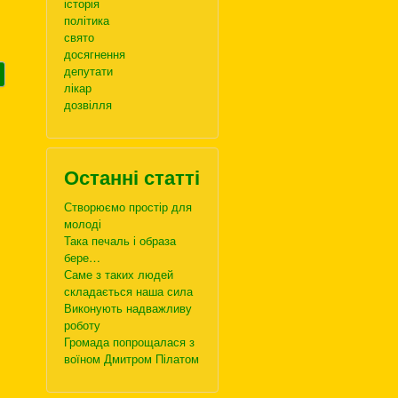
історія
політика
свято
досягнення
депутати
лікар
дозвілля
Останні статті
Створюємо простір для
молоді
Така печаль і образа
бере…
Саме з таких людей
складається наша сила
Виконують надважливу
роботу
Громада попрощалася з
воїном Дмитром Пілатом