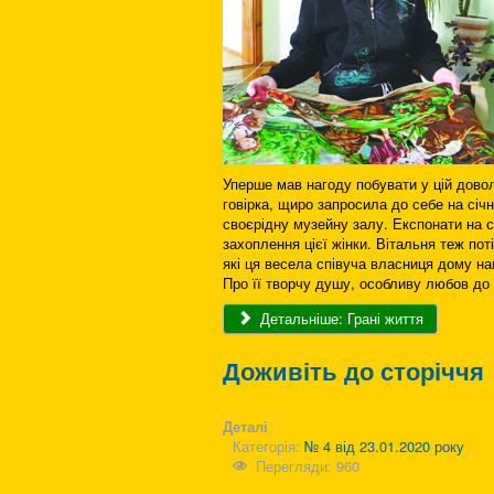
Уперше мав нагоду побувати у цій довол
говірка, щиро запросила до себе на січ
своєрідну музейну залу. Експонати на с
захоплення цієї жінки. Вітальня теж по
які ця весела співуча власниця дому н
Про її творчу душу, особливу любов до 
Детальніше: Грані життя
Доживіть до сторіччя
Деталі
Категорія:
№ 4 від 23.01.2020 року
Перегляди: 960