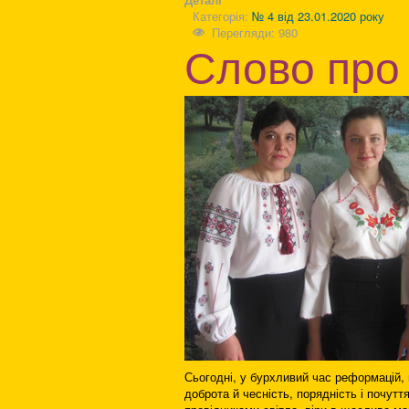
Категорія:
№ 4 від 23.01.2020 року
Перегляди: 980
Слово про
Сьогодні, у бурхливий час реформацій, 
доброта й чесність, порядність і почут