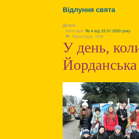
Відлуння свята
Деталі
Категорія:
№ 4 від 23.01.2020 року
Перегляди: 1040
У день, кол
Йорданська