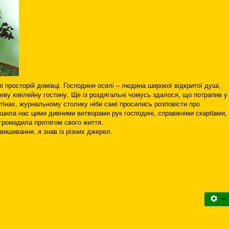
і просторій домівці. Господиня оселі – людина широкої відкритої душі,
неву ювілейну гостину. Ще із роздягальні чомусь здалося, що потрапив у
тінах, журнальному столику ніби самі просились розповісти про
тішила нас цими дивними витворами рук господині, справжніми скарбами,
агромадила протягом свого життя.
вишивання, я знав із різних джерел.