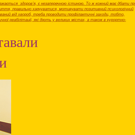
ажається здоров’я, є незаперечною істиною. То ж кожний має дбати пр
 життя, правильно харчуватися, мотивувати позитивний психологічний
ований від хвороб, треба проводити профілактичні заходи, тобто,
ної реабілітації, які діють у великих містах, а також в курортно-
тавали
и