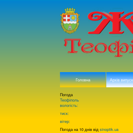
Головна
Архів випуск
Погода
Теофіполь
вологість:
тиск:
вітер:
Погода на 10 днів від
sinoptik.ua