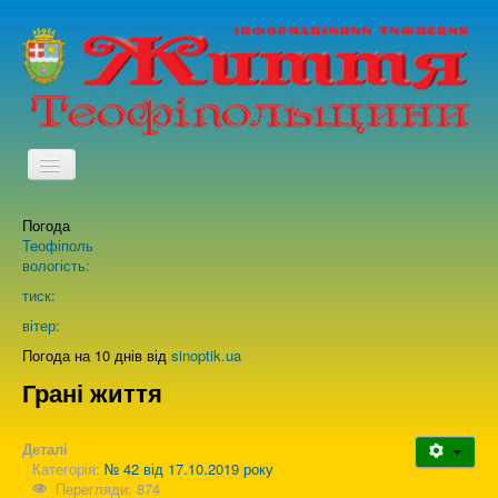
TPL_PROTOSTAR_TOGGLE_MENU
Погода
Головна
Теофіполь
вологість:
Архів випусків газети
тиск:
вітер:
Про нас
Погода на 10 днів від
sinoptik.ua
Грані життя
Зворотній зв'язок
Деталі
Категорія:
№ 42 від 17.10.2019 року
Перегляди: 874