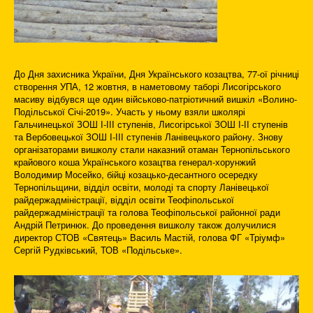
До Дня захисника України, Дня Українського козацтва, 77-ої річниці
створення УПА, 12 жовтня, в наметовому таборі Лисогірського
масиву відбувся ще один військово-патріотичний вишкіл «Волино-
Подільської Січі-2019». Участь у ньому взяли школярі
Гальчинецької ЗОШ І-ІІІ ступенів, Лисогірської ЗОШ І-ІІ ступенів
та Вербовецької ЗОШ І-ІІІ ступенів Ланівецького району. Знову
організаторами вишколу стали наказний отаман Тернопільського
крайового коша Українського козацтва генерал-хорунжий
Володимир Мосейко, бійці козацько-десантного осередку
Тернопільщини, відділ освіти, молоді та спорту Ланівецької
райдержадміністрації, відділ освіти Теофіпольської
райдержадміністрації та голова Теофіпольської районної ради
Андрій Петринюк. До проведення вишколу також долучилися
директор СТОВ «Святець» Василь Мастій, голова ФГ «Тріумф»
Сергій Рудківський, ТОВ «Подільське».