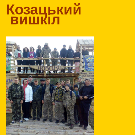
Козацький
вишкіл