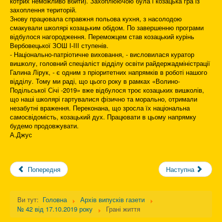
котрих неможливо вбити). Захоплюючою була і козацька гра із
захоплення територій.
Знову працювала справжня польова кухня, з насолодою
смакували школярі козацьким обідом. По завершенню програми
відбулося нагородження. Переможцем став козацький курінь
Вербовецької ЗОШ І-ІІІ ступенів.
- Національно-патріотичне виховання, - висловилася куратор
вишколу, головний спеціаліст відділу освіти райдержадміністрації
Галина Лірук, - є одним з пріоритетних напрямків в роботі нашого
відділу. Тому ми раді, що цього року в рамках «Волино-
Подільської Січі -2019» вже відбулося троє козацьких вишколів,
що наші школярі гартувалися фізично та морально, отримали
незабутні враження. Переконана, що зросла їх національна
самосвідомість, козацький дух. Працювати в цьому напрямку
будемо продовжувати.
А.Джус
Попередня
Наступна
Ви тут:
Головна
Архів випусків газети
№ 42 від 17.10.2019 року
Грані життя