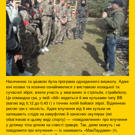
Насиченою та цікавою була програма одноденного вишколу. Адже
юні козаки та козачки ознайомилися з виставкою козацької та
сучасної зброї, взяли участь у змаганнях зі стрільби, страйкболу.
Це командна гра, у якій «бій» ведеться 6 мм кульками типу BB
(вагою від 0,12 до 0,43 г) з точних копій бойової зброї. Відмінною
рисою гри є чесність. Адже влучення від 6 мм кульки не
залишають слідів на камуфляжі й захисних окулярах (які
обов’язкові в цьому виді спорту) — «повідомлення» про влучення
у ділянку тіла цілком на совісті гравців. Так, деякі можуть і не
повідомити про влучення — їх називають «МакЛаудами» (ті,