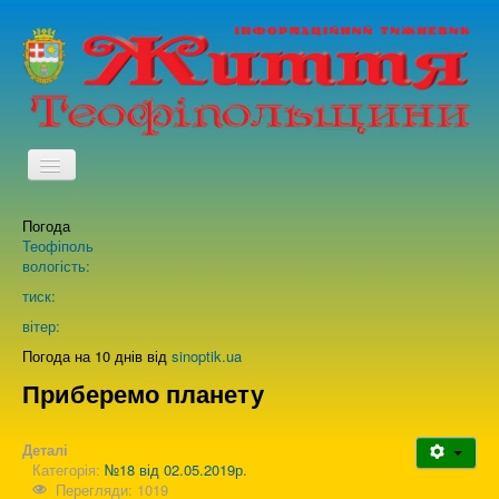
TPL_PROTOSTAR_TOGGLE_MENU
Погода
Головна
Теофіполь
вологість:
Архів випусків газети
тиск:
вітер:
Про нас
Погода на 10 днів від
sinoptik.ua
Приберемо планету
Зворотній зв'язок
Деталі
Категорія:
№18 від 02.05.2019р.
Перегляди: 1019