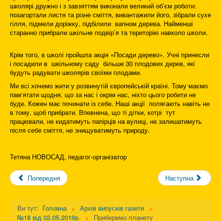
школярі дружно і з завзяттям виконали великий об’єм роботи:
позагортали листя та різне сміття, вивантажили його, зібрали сухе
гілля, підмели доріжку, підбілили вапном дерева. Найменші
старанно прибрали шкільне подвір’я та територію навколо школи.
Крім того, в школі пройшла акція «Посади дерево». Учні принесли
і посадили в шкільному саду більше 30 плодових дерев, які
будуть радувати школярів своїми плодами.
Ми всі хочемо жити у розвинутій європейській країні. Тому маємо
пам‘ятати щодня, що за нас і окрім нас, ніхто цього робити не
буде. Кожен має починати із себе. Наші акції полягають навіть не
в тому, щоб прибрати. Впевнена, що ті дітки, котрі тут
працювали, не кидатимуть папірців на вулиці, не залишатимуть
після себе сміття, не знищуватимуть природу.
Тетяна НОВОСАД, педагог-організатор
Попередня
Наступна
Ви тут:
Головна
Архів випусків газети
№18 від 02.05.2019р.
Приберемо планету