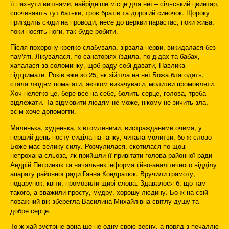
її пахнути вишнями, найрідніше місце для неї – сільський цвинтар,
спочивають тут батьки, троє братів та дорогий синочок. Щороку
приїздить сюди на проводи, несе до церкви парастас, поки жива,
поки носять ноги, так буде робити.
Після похорону крепко слабувала, зірвала нерви, викидалася без
пам
'
яті. Лікувалася, по санаторіях їздила, по дідах та бабах,
хапалася за соломинку, щоб раду собі давати, Павлика
підтримати. Років вже зо 25, як зійшла на неї Божа благодать,
стала людям помагати, яєчком викачувати, молитви промовляти.
Хоч нелегко це, бере все на себе, болить серце, голова, треба
відлежати. Та відмовити людям не може, нікому не зичить зла,
всім хоче допомогти.
Маленька, худенька, з втомленими, вистражданими очима, у
перший день посту сиділа на ганку, читала молитви, бо ж слово
Боже має велику силу. Розчулилася, скотилася по щоці
непрохана сльоза, як прийшли її привітати голова районної ради
Андрій Петринюк та начальник інформаційно-аналітичного відділу
апарату районної ради Ганна Кондратюк. Вручили грамоту,
подарунок, квіти, промовили щирі слова. Здавалося б, що там
такого, а вважили просту, мудру, хорошу людину. Бо ж на свій
поважний вік зберегла Василина Михайлівна світлу душу та
добре серце.
То ж хай зустріне вона ще не одну свою весну, а поряд з печаллю