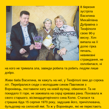
8 березня
зустріла
Василина
Михайлівна
Дубравіна з
Теофіполя
свою 90-у
весну. Хоч
випала на її
долю гірка
печаль,
невимовні
страждання, не
озлобилася, ні
на кого не тримала зла, завжди робила та робить людям лише
добро.
Живе баба Василина, як кажуть на неї, у Теофіполі вже до сорока
літ. Перебралися сюди з молодшим сином Павликом з
Воронівець, поставили хату на новій вулиці, обжилися. Та не
покидало її горе, не заживала на серці кривава рана. Поховала ж
свого старшого, вісімнадцятирічного сина Колю. Сталася та
страшна біда 15 серпня 1970 року, задушив його, причіплювача,
бульдозер на силосній ямі. То ж у Воронівцях, які не перестають