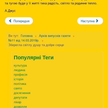
та тугою буде у її житті тиха радість, світло та родинне тепло.
А.Джус
Попередня
Наступна
Ви тут:
Головна
Архів випусків газети
№11 від 14.03.2019р.
Зберегла світлу душу та добре серце
Популярні Теги
культура
людина
професія
історія
політика
свято
досягнення
депутати
лікар
дозвілля