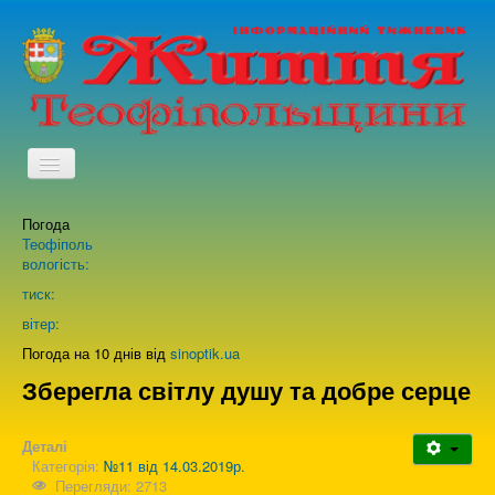
TPL_PROTOSTAR_TOGGLE_MENU
Погода
Головна
Теофіполь
вологість:
Архів випусків газети
тиск:
вітер:
Про нас
Погода на 10 днів від
sinoptik.ua
Зберегла світлу душу та добре серце
Зворотній зв'язок
Деталі
Категорія:
№11 від 14.03.2019р.
Перегляди: 2713