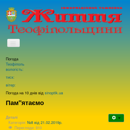
TPL_PROTOSTAR_TOGGLE_MENU
Погода
Головна
Теофіполь
вологість:
Архів випусків газети
тиск:
вітер:
Про нас
Погода на 10 днів від
sinoptik.ua
Пам"ятаємо
Зворотній зв'язок
Деталі
Категорія:
№8 від 21.02.2019р.
Перегляди: 910