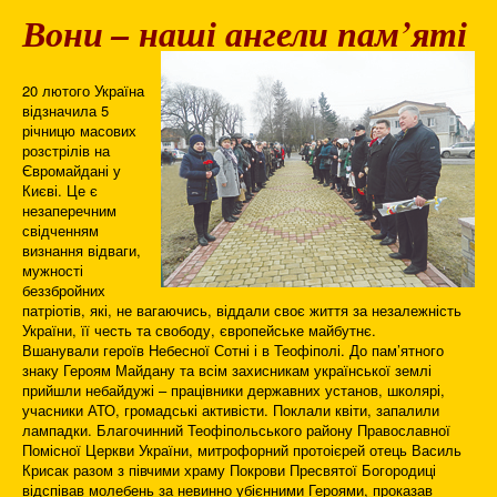
Вони – наші ангели пам’яті
20 лютого Україна
відзначила 5
річницю масових
розстрілів на
Євромайдані у
Києві. Це є
незаперечним
свідченням
визнання відваги,
мужності
беззбройних
патріотів, які, не вагаючись, віддали своє життя за незалежність
України, її честь та свободу, європейське майбутнє.
Вшанували героїв Небесної Сотні і в Теофіполі. До пам’ятного
знаку Героям Майдану та всім захисникам української землі
прийшли небайдужі – працівники державних установ, школярі,
учасники АТО, громадські активісти. Поклали квіти, запалили
лампадки. Благочинний Теофіпольського району Православної
Помісної Церкви України, митрофорний протоієрей отець Василь
Крисак разом з півчими храму Покрови Пресвятої Богородиці
відспівав молебень за невинно убієнними Героями, проказав