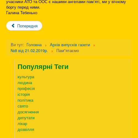
учасники АТО та ООС є нашими ангелами пам’яті, ми у вічному
боргу перед ними.
Галина Тебенько
Попередня
Ви тут:
Головна
Архів випусків газети
№8 від 21.02.2019р.
Пам"ятаємо
Популярні Теги
культура
людина
професія
історія
політика
свято
досягнення
депутати
лікар
дозвілля