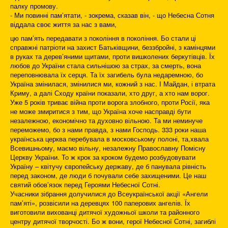
палку промову.
- Ми повинні пам’ятати, - зокрема, сказав він, - що Небесна Сотня
віддала своє життя за нас з вами,
цю пам’ять передавати з покоління в покоління. Бо стали ці
справжні патріоти на захист Батьківщини, беззбройні, з камінцями
в руках та дерев’яними щитами, проти вишколених беркутівців. Їх
любов до України стала сильнішою за страх, за смерть, вона
переповнювала їх серця. Та їх загибель була недаремною, бо
Україна змінилася, змінилися ми, кожний з нас. І Майдан, і втрата
Криму, а далі Сходу країни показали, хто друг, а хто нам ворог.
Уже 5 років триває війна проти ворога злобного, проти Росії, яка
не може змиритися з тим, що Україна хоче насправді бути
незалежною, економічно та духовно вільною. Та ми неминуче
переможемо, бо з нами правда, з нами Господь. 333 роки наша
українська церква перебувала в московському полоні, та,хвала
Всевишньому, маємо вільну, незалежну Православну Помісну
Церкву України. То ж крок за кроком будемо розбудовувати
Україну – квітучу європейську державу, де б панувала рівність
перед законом, де люди б почували себе захищеними. Це наш
святий обов’язок перед Героями Небесної Сотні.
Учасники зібрання долучилися до Всеукраїнської акції «Ангели
пам’яті», розвісили на деревцях 100 паперових ангелів. Їх
виготовили вихованці дитячої художньої школи та районного
центру дитячої творчості. Бо ж вони, герої Небесної Сотні, загиблі