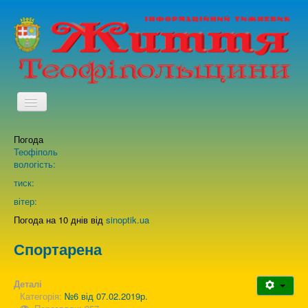
TPL_PROTOSTAR_TOGGLE_MENU
Погода
Головна
Теофіполь
вологість:
Архів випусків газети
тиск:
вітер:
Про нас
Погода на 10 днів від
sinoptik.ua
Спортарена
Зворотній зв'язок
Деталі
Категорія:
№6 від 07.02.2019р.