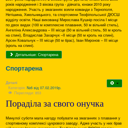
років народження і 3 вікова група - дівчата, юнаки 2010 року
народження. Участь у змаганнях взяли команди з Тернополя,
Нетішина, Хмельницького, та спортсмени Теофіпольської ДЮСШ
відділу освіти. Наші вихованці Мирослава Кушнір посіла I місце
по двох видах (100 м комплексне плавання, 50 м вільний стиль),
Ангеліна Александрова – ІІІ місце (50 м вільний стиль, 50 м кроль
на спині), Владислав Захарчук –ІІ місце (50 м кроль на спині),
Арсен Ковальчук – ІІІ місце (50 м брас), Іван Миронов – ІІІ місце
(кроль на спині).
Детальніше: Спортарена
Спортарена
Деталі
Категорія:
№6 від 07.02.2019р.
Перегляди: 853
Пораділа за свого онучка
Минулої суботи мала нагоду побувати на змаганнях з плавання у
спортивному комплексі цукрового заводу. Адже участь у них брав