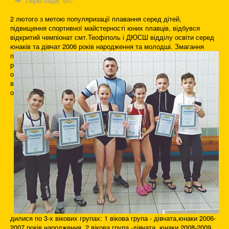
Перегляди: 957
2 лютого з метою популяризації плавання серед дітей,
підвищення спортивної майстерності юних плавців, відбувся
відкритий чемпіонат смт.Теофіполь і ДЮСШ відділу освіти серед
юнаків та дівчат 2006 років
народження та молодші. Змагання
п
р
о
в
о
дилися по 3-х вікових групах: 1 вікова група - дівчата,юнаки 2006-
2007 років народження, 2 вікова група -дівчата, юнаки 2008-2009