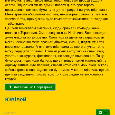
мій онучок Іванко, вихованець Теофіпольської ДЮСШ відділу
освіти. Піднялися ми на другий поверх цього просторого
приміщення, там вже були чутні дитячі радісні вигуки, вболівання.
Мене вразила абсолютна чистота, неймовірна охайність, тут все
зроблено так, щоб діткам було комфортно займатися, а глядачам
– вболівати.
Це були міжобласні змагання, сюди приїхали команди юних
плавців з Тернополя, Хмельницького та Нетішина. Все проходило
дуже чітко та організовано. Хлопчики та дівчатка старалися, як
могли, особливо мене вразили дівчатка, сильні, підтягнуті і так
впевнено плавали. А як я вже вболівала за свого внучка, то не
можу передати словами. Стільки років виступаю на сцені, беру
участь в конкурсах, фестивалях, це завжди хвилювання. Та це
було щось інше, коли бачила, що він пливе, такий маленький , в
одному запливі йде першим, сльози котилися з моїх очей. А коли
зайняв третє місце, радості не було меж. А коли побачила, що він
ще й за серденько тримається, то й моє ледве не вискочило з
грудей.
Детальніше: Спортарена
Ювілей
Деталі