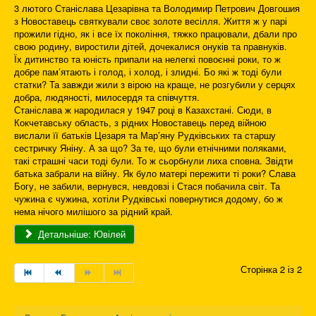
3 лютого Станіслава Цезарівна та Володимир Петрович Довгошия
з Новоставець святкували своє золоте весілля. Життя ж у парі
прожили гідно, як і все їх покоління, тяжко працювали, дбали про
свою родину, виростили дітей, дочекалися онуків та правнуків.
Їх дитинство та юність припали на нелегкі повоєнні роки, то ж
добре пам’ятають і голод, і холод, і злидні. Бо які ж тоді були
статки? Та завжди жили з вірою на краще, не розгубили у серцях
добра, людяності, милосердя та співчуття.
Станіслава ж народилася у 1947 році в Казахстані. Сюди, в
Кокчетавську область, з рідних Новоставець перед війною
вислали її батьків Цезаря та Мар’яну Рудківських та старшу
сестричку Яніну. А за що? За те, що були етнічними поляками,
такі страшні часи тоді були. То ж сьорбнули лиха сповна. Звідти
батька забрали на війну. Як було матері пережити ті роки? Слава
Богу, не забили, вернувся, невдовзі і Стася побачила світ. Та
чужина є чужина, хотіли Рудківські повернутися додому, бо ж
нема нічого милішого за рідний край.
Детальніше: Ювілей
Сторінка 2 із 2