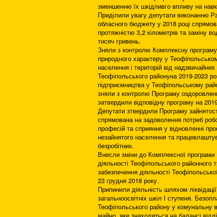
зменшенню їх шкідливго впливу на на
Приділили увагу депутати виконанню Ра
обласного бюджету у 2018 році спрямова
протяжністю 3,2 кілометрів та заміну в
тисяч гривень.
Зняли з контролю Комплексну програму 
природного характеру у Теофіпольськом
населення і територій від надзвичайних 
Теофіпольського районуна 2019-2023 ро
підприємництва у Теофіпольському район
зняли з контролю Програму оздоровленн
затвердили відповідну програму на 2019
Депутати зтвердили Програму зайнятост
спрямована на задоволення потреб робот
професій та сприяння у відновленні пр
незайнятого населення та працевлаштува
безробітних.
Внесли зміни до Комплексної програми 
діяльності Теофіпольського районного 
забезпечення діяльності Теофіпольської
23 грудня 2018 року.
Припинили діяльність шляхом ліквідації
загальноосвітніх шкіл І ступеня. Безоп
Теофіпольського району у комунальну в
майно, яке знаходиться на балансі відд