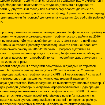
адовим особам та депутатам сільських та селищних рад у виготовленні
ацій. Надавалася практична та методична допомога з кадрових та
рами «Депутатський фонд» при виконавчому апараті діє комісія з
ня разової грошової допомоги з цього фонду. Протягом звітного періоду
у для виділення їм грошової допомоги на лікування. Діє веб-сайт районно
ти.
 програму розвитку місцевого самоврядування Теофіпольського району н
 розвитку місцевого самоврядування Теофіпольського району на 2019-
онну програму «Депутатський фонд» на 2017-2018 роки та прийняли
Зняли з контролю Програму приватизації об’єктів спільної власності
іпольського району на 2016-2018 роки», Програму підтримки та
ласності територіальних громад сіл, селищ Теофіпольського району на
значення державних та професійних свят, ювілейних дат, заохочення та
на 2016-2018 роки.
рограми поводження з твердими побутовими відходами на території
ки. На території району знаходяться 32 сміттєзвалища. У селищі
 відходів здійснює Теофіпольське ВУЖКГ, у Новоставецькій сільській
я» (обслуговує три населених пункти, має власний трактор), У
товує один трактор, Великолазучинська використовує власний трактор. У
радах укладені договори з місцевими агроформуваннями щодо оренди
 уклали угоди на вивезення сміття з Теофіпольським ВУЖКГ. В інших
ться власними силами виробників відходів по мірі їх накопичення.
ладати більше зусиль щодо вирішення екологічних проблем району,
ню твердих побутових відходів на полігонах та сміттєзвалищах,