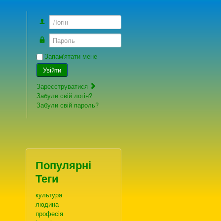
Логін
Пароль
Запам'ятати мене
Увійти
Зареєструватися
Забули свій логін?
Забули свій пароль?
Популярні
Теги
культура
людина
професія