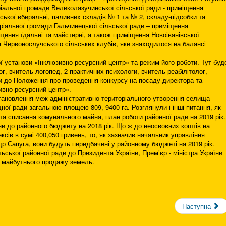
ріальної громади Великолазучинської сільської ради - приміщення
ької вбиральні, паливних складів № 1 та № 2, складу-підсобки та
ріальної громади Гальчинецької сільської ради – приміщення
щення їдальні та майстерні, а також приміщення Новоіванівської
та Червонослучського сільських клубів, яке знаходилося на балансі
 установи «Інклюзивно-ресурсний центр» та режим його роботи. Тут буд
, вчитель-логопед, 2 практичних психологи, вчитель-реабілітолог,
ни до Положення про проведення конкурсу на посаду директора та
ивно-ресурсний центр».
ановлення меж адміністративно-територіального утворення селища
щної ради загальною площею 809, 9400 га. Розглянули і інші питання, як
та списання комунального майна, план роботи районної ради на 2019 рік.
ни до районного бюджету на 2018 рік. Що ж до неосвоєних коштів на
ксів в сумі 400,050 гривень, то, як зазначив начальник управління
р Сапуга, вони будуть передбачені у районному бюджеті на 2019 рік.
ської районної ради до Президента України, Прем’єр - міністра України
о майбутнього продажу земель.
Наступна