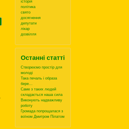
історія
політика
свято
досягнення
депутати
лікар
дозвілля
Останні статті
Створюємо простір для
молоді
Така печаль і образа
бере…
Саме з таких людей
складається наша сила
т
Виконують надважливу
роботу
Громада попрощалася з
воїном Дмитром Пілатом