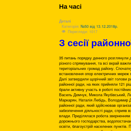
На часі
Деталі
Категорія:
№50 від 13.12.2018р.
Перегляди: 1017
З сесії районно
35 питань порядку денного розглянули д
різного спрямування, та всі вкрай важл
територіальних громад району. Спочат
встановлення опор електричних мереж 
Далі затвердили щорічний звіт голови р
районної ради, на яких прийняли 121 р
брали активну участь в роботі постійни
Василь Демчук, Микола Якубівський, Ле
Маркарян, Наталія Лебідь, Володимир 
районної ради, який здійснював організа
забезпечення діяльності ради, сприяв 
влади. Приділялася робота зверненням 
дорожнього господарства, водопостачанн
освіти, благоустрій населених пунктів.