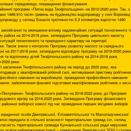
вколишнє середовище, покращенню фінансування.
йонної програми «Питна вода Теофіпольщини» на 2012-2020 роки. Так, з
но 1489,910 тисяч гривень на будівництво водопроводу у селі Воронівці
одопроводу у селищі Базалія протяжністю 5,3 кілометрів вартістю 1490
запобігання та зменшення впливу надзвичайних ситуацій техногенного т
у районі на 2014-2018 роки, затвердили Програму цивільного захисту
ситуацій техногенного та природного характеру на території
ки. Також зняли з контролю Програму розвитку малого та середнього
і на 2017-2018 роки, затвердили відповідну програму на 2019-2020 роки
я та відпочинку дітей Теофіпольського району на 2014-2018 роки,
-2020 роки.
і населення Теофіпольського району на період до 2020 року, яка
одавців у кваліфікованій робочій силі, мотивування престижу робітничи
офесійного навчання на виробництві, проведення професійного навчання
ння, забезпечення фахової підготовки кваліфікованих робітників з числ
«Піклування» Теофіпольського району на 2018-2022 роки, до Програми
трудового архіву на 2016-2020 роки. Затвердили Програму фінансового
 районної виборчої комісії під час проведення перших місцевих виборів
 юридичної особи Дмитрівської, Єлізаветпільської та Малолазучинської
латно передали зі спільної власності територіальних громад сіл, селищ
ласність територіальної громади Кунчанської сільської ради нерухоме
ілу освіти райдержадміністрації – приміщення Дмитрівської ЗОШ І ступен