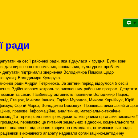
ї ради
епутати на сесії районної ради, яка відбулася 7 грудня. Були вони
иві для вирішення економічних, соціальних, культурних проблем
ку депутати підтримали звернення Володимира Пицюка щодо
по вулиці Володимира Кухарука.
айонної ради Андрія Петринюка. За звітний період відбулося 5 сесій
ішення. Здійснювався котроль за виконанням районних програм. Депутати
х комісій та сесій. Найбільшу активність проявили Володимир Пицюк,
онід Стецюк, Микола Іванюк, Тарієл Мурадов, Микола Корнійчук, Юрій
Довжук, Сергій Мороз, Володимир Бомащук. Працював виконавчий апара
ційне, правове, інформаційне, аналітичне, матеріально-технічне
взаємодії з територіальними громадами та місцевими органами виконавчої
громадян, переважно це питання земельних відносин, комунального та
ня, опалення, підвезення хворих на гемодіаліз, оптимізація закладів
 Працівники виконавчого апарату надавали організаційно-методичну