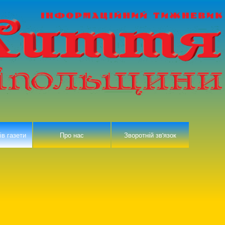
ів газети
Про нас
Зворотній зв'язок