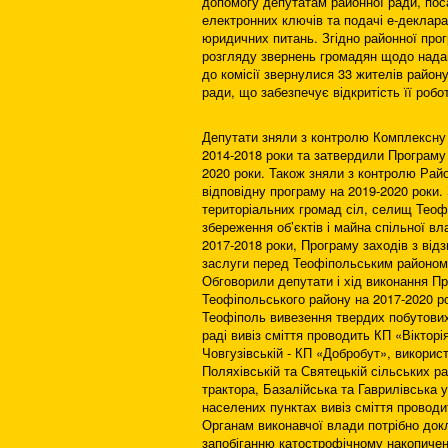
допомогу депутатам районної ради, пос
електронних ключів та подачі е-деклар
юридичних питань. Згідно районної прог
розгляду звернень громадян щодо надан
до комісії звернулися 33 жителів район
ради, що забезпечує відкритість її робо
Депутати зняли з контролю Комплексну
2014-2018 роки та затвердили Програму
2020 роки. Також зняли з контролю Рай
відповідну програму на 2019-2020 роки. 
територіальних громад сіл, селищ Теоф
збереження об’єктів і майна спільної в
2017-2018 роки, Програму заходів з від
заслуги перед Теофіпольським районом 
Обговорили депутати і хід виконання П
Теофіпольського району на 2017-2020 ро
Теофіполь вивезення твердих побутових
раді вивіз сміття проводить КП «Вікторі
Човгузівській - КП «Добробут», викорис
Поляхівській та Святецькій сільських 
трактора, Базалійська та Гаврилівська
населених пунктах вивіз сміття проводи
Органам виконавчої влади потрібно док
запобіганню катострофічному накопичен