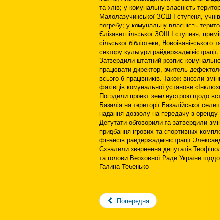
та хлів; у комунальну власність терито
Малолазучинської ЗОШ І ступеня, учнівс
погребу; у комунальну власність терито
Єлізаветпільської ЗОШ І ступеня, примі
сільської бібліотеки, Новоіванівського 
сектору культури райдержадміністрації.
Затвердили штатний розпис комунальної
працювати директор, вчитель-дефектолог
всього 6 працівників. Також внесли змі
фахівців комунальної установи «Інклюз
Погодили проект землеустрою щодо вст
Базалія на території Базалійської сели
надання дозволу на передачу в оренду 
Депутати обговорили та затвердили змі
придбання ігрових та спортивних компле
фінансів райдержадміністрації Олександ
Схвалили звернення депутатів Теофіполь
та голови Верховної Ради України щод
Галина Тебенько
Попередня