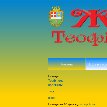
Головна
Архів випуск
Погода
Теофіполь
вологість:
тиск:
вітер:
Погода на 10 днів від
sinoptik.ua