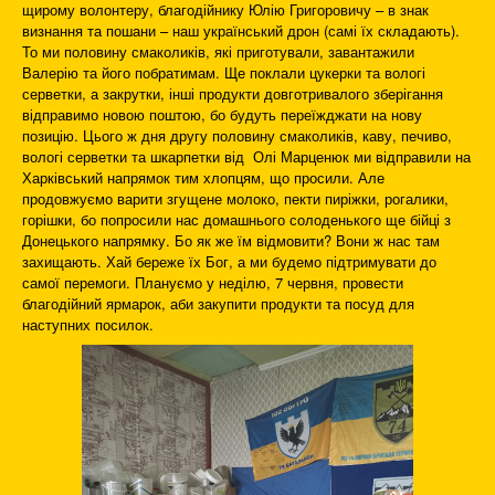
щирому волонтеру, благодійнику Юлію Григоровичу – в знак
визнання та пошани – наш український дрон (самі їх складають).
То ми половину смаколиків, які приготували, завантажили
Валерію та його побратимам. Ще поклали цукерки та вологі
серветки, а закрутки, інші продукти довготривалого зберігання
відправимо новою поштою, бо будуть переїжджати на нову
позицію. Цього ж дня другу половину смаколиків, каву, печиво,
вологі серветки та шкарпетки від Олі Марценюк ми відправили на
Харківський напрямок тим хлопцям, що просили. Але
продовжуємо варити згущене молоко, пекти пиріжки, рогалики,
горішки, бо попросили нас домашнього солоденького ще бійці з
Донецького напрямку. Бо як же їм відмовити? Вони ж нас там
захищають. Хай береже їх Бог, а ми будемо підтримувати до
самої перемоги. Плануємо у неділю, 7 червня, провести
благодійний ярмарок, аби закупити продукти та посуд для
наступних посилок.