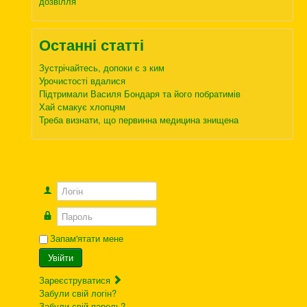
дозвілля
Останні статті
Зустрічайтесь, допоки є з ким
Урочистості вдалися
Підтримали Василя Бондаря та його побратимів
Хай смакує хлопцям
Треба визнати, що первинна медицина знищена
Логін
Пароль
Запам'ятати мене
Увійти
Зареєструватися
Забули свій логін?
Забули свій пароль?