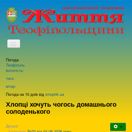
TPL_PROTOSTAR_TOGGLE_MENU
Погода
Головна
Теофіполь
вологість:
Архів випусків газети
тиск:
вітер:
Про нас
Погода на 10 днів від
sinoptik.ua
Хлопці хочуть чогось домашнього
солоденького
Зворотній зв'язок
Деталі
Категорія:
№23 від 04.06.2026 року