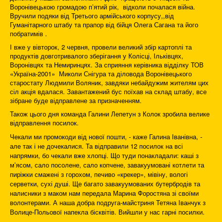
Воронівецькою громадою пʼятий рік, відколи почалася війна.
Вручили подяки від Третього армійського корпусу,,від
Гуманітарного штабу та прапор від бійця Олега Сагана та його
побратимів .
І вже у вівторок, 2 червня, провели великий збір картоплі та
продуктів довготривалого зберігання у Колісці, Ільківцях,
Воронівцях та Немиринцях. За сприяння керівника відділку ТОВ
«Україна-2001» Миколи Снігура та діловода Воронівецького
старостату Людмили Воляник, завдяки небайдужим жителям цих
сіл акція вдалася. Завантажений бус поїхав на склад штабу, все
зібране буде відправлене за призначенням.
Також цього дня команда Галини Лепетун з Колок зробила велике
відправлення посилок.
Чекали ми промокоди від нової пошти, - каже Галина Іванівна, -
але так і не дочекалися. Та відправили 12 посилок на всі
напрямки, бо чекали вже хлопці. Що туди понакладали: каші з
м’ясом, сало посолене, сало копчене, завакуумовані котлети та
пиріжки смажені з горохом, печиво «крекер», мівіну, вологі
серветки, сухі душі. Ще багато завакуумованих бутербродів та
налисники з маком нам передала Марина Форостяна зі своїми
волонтерами. А наша добра подруга-майстриня Тетяна Іванчук з
Волице-Польової напекла бісквітів. Вийшли у нас гарні посилки.