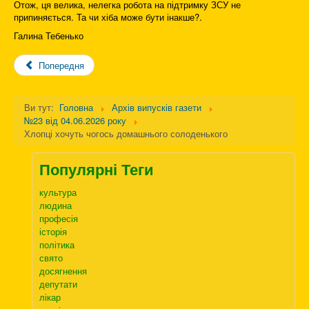
Отож, ця велика, нелегка робота на підтримку ЗСУ не
припиняється. Та чи хіба може бути інакше?.
Галина Тебенько
Попередня
Ви тут:
Головна
Архів випусків газети
№23 від 04.06.2026 року
Хлопці хочуть чогось домашнього солоденького
Популярні Теги
культура
людина
професія
історія
політика
свято
досягнення
депутати
лікар