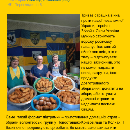
Перегляди: 115
Триває страшна війна
проти нашої незалежної
України, героїчні
Збройні Сили України
мужньо стримують
ворожу російську
навалу. Тож святий
обов’язок всіх, хто в
тилу – підтримувати
наших захисників, хто
як може: надавати
овочі, закрутки, інші
продукти
довготривалого
зберігання; донатити на
збори; або готувати
домашні страви та
надсилати посилки
бійцям.
Саме такий формат підтримки – приготування домашніх страв -
обрали волонтерські групи у Новоставцях-Кривовільці та Колках. І
безкінечно продовжують це робити, бо мають виконати запити