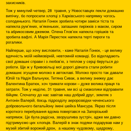
захисників.
Тож у минулий четвер, 28 травня, у Новоставцях пекли домашню
випічку, бо попросили хлопці з Харківського напрямку чогось
солоденького. Наталія Гонюк зробила чотири заміси тіста та
напекла рум’яних, м’якеньких, запашних пиріжків з маком, сиром
та абрикосовим джемом. Олена Глов’юк напекла горішків та
зробила вафлі. А Марія Перестюк напекла терті пироги та
рогалики.
Найперше, що хочу висловити, - каже Наталія Гонюк, - це велику
вдячність моїй неймовірній, невтомній команді. Бо відкладають
свої домашні справи і з любов’ю, з теплом у серці беруться до
роботи. Ще ж у Кривовільці мої дорогі дівчата стали робити
домашнє згущене молоко в автоклаві. Молоко просто так давали
Юлій та Надія Вальчуки, Тетяна Сивак, а велику знижку дає
Валентина Братюк, хоч тримати корови – дуже велика праця та
затрати. Тож у неділю, 31 травня, ми всі ці смаколики відправили
бійцям. Спочатку до нас завітав наш добрий друг, земляк з
Антонін Валерій, боєць підрозділу аеророзвідки чеченського
добровольчого батальйону імені шейха Мансура. Якраз після
короткого перебування вдома повертався на Запорізький
напрямок. Це була радісна, зворушлива зустріч, адже ми давно
підтримуємо цих хлопців. Валерій в знак подяки подарував нам у
музей збитий ворожий дрон, а нашому чудовому, щедрому,