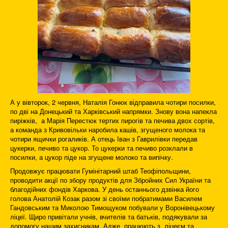
А у вівторок, 2 червня, Наталія Гонюк відправила чотири посилки,
по дві на Донецький та Харківський напрямки. Знову вона напекла
пиріжків, а Марія Перестюк тертих пирогів та печива двох сортів,
а команда з Кривовільки наробила кашів, згущеного молока та
чотири ящички рогаликів. А отець Іван з Гаврилівки передав
цукерки, печиво та цукор. То цукерки та печиво розклали в
посилки, а цукор піде на згущене молоко та випічку.
Продовжує працювати Гумінітарний штаб Теофіпольщини,
проводити акції по збору продуктів для Збройних Сил України та
благодійних фондів Харкова. У день останнього дзвінка його
голова Анатолій Козак разом зі своїми побратимами Василем
Гандовським та Миколою Тимощуком побували у Воронівецькому
ліцеї. Щиро привітали учнів, вчителів та батьків, подякували за
допомогу нашим захисникам. Адже працюють з ліцеєм та