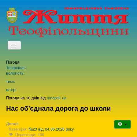
TPL_PROTOSTAR_TOGGLE_MENU
Погода
Головна
Теофіполь
вологість:
Архів випусків газети
тиск:
вітер:
Про нас
Погода на 10 днів від
sinoptik.ua
Нас об'єднала дорога до школи
Зворотній зв'язок
Деталі
Категорія:
№23 від 04.06.2026 року
Перегляди: 106