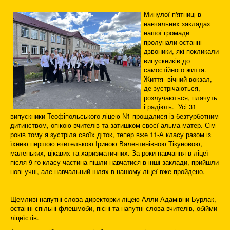
Минулої п'ятниці в
навчальних закладах
нашої громади
пролунали останні
дзвоники, які покликали
випускників до
самостійного життя.
Життя- вічний вокзал,
де зустрічаються,
розлучаються, плачуть
і радіють. Усі 31
випускники Теофіпольського ліцею N1 прощалися із безтурботним
дитинством, опікою вчителів та затишком своєї альма-матер. Сім
років тому я зустріла своїх діток, тепер вже 11-А класу разом із
їхнею першою вчителькою Іриною Валентинівною Тікуновою,
маленьких, цікавих та харизматичних. За роки навчання в ліцеї
після 9-го класу частина пішли навчатися в інші заклади, прийшли
нові учні, але навчальний шлях в нашому ліцеї вже пройдено.
Щемливі напутні слова директорки ліцею Алли Адамівни Бурлак,
останні спільні флешмоби, пісні та напутні слова вчителів, обійми
ліцеїстів.