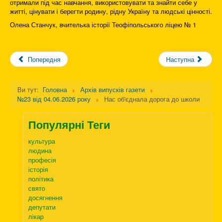
отримали під час навчання, використовувати та знайти себе у
житті, цінувати і берегти родину, рідну Україну та людські цінності.
Олена Станчук, вчителька історії Теофіпольського ліцею № 1
Попередня
Наступна
Ви тут:
Головна
Архів випусків газети
№23 від 04.06.2026 року
Нас об'єднала дорога до школи
Популярні Теги
культура
людина
професія
історія
політика
свято
досягнення
депутати
лікар