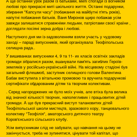
А ще останній урок разом із батьками, милі спогади із вогником
любові про прекрасні миті шкільного життя. Останні подарунки,
збирання "Капсули часу" (побажання на майбутні п'ять років),
напутні побажання батьків. Ваня Миронов щиро побажав усім
завжди залишатися справжніми людьми, патріотами своєї країни ,
доглядати посіяні зерна добра і любові.
Наступного дня ми із-задоволенням взяли участь у чудовому
заході – параді випускників, який організувала Теофіпольська
селищна рада..
У вишиванках випускники 4, 9 та 11- их класів освітніх закладів
громади зібралися разом, вшанували пам'ять загиблих Героїв-
земляків у російсько-українській війні. На місцевому стадіоні був
загальний флешмоб, заступник селищного голови Валентина
Бабак виступила з вітальною промовою та вручила подарункові
сертифікати обдарованим дітям та творчим колективам.
. Серед нагороджених не було моїх учнів, але втіха була велика
від значної кількості творчих, наполегливих і працьовитих дітей
громади. А ще був прекрасний виступ талановитих дітей
Теофіпольської школи мистецтв, зразкового хору, танцювального
колективу "Теофілія", аматорського дитячого театру
Коров'єнського сільського клубу.
Усім випускникам слід не забувати, що навчання на цьому не
закінчується, треба не зупинятися, цінувати той капітал, що