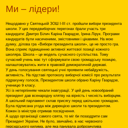
Ми – лідери!
Нещодавно у Святецькій ЗОШ І-ІІІ ст. пройшли вибори президента
школи. У цих передвиборчих перегонах брали участь три
кандидати: Дмитро Білич Каріна Гварадзе, Ірина Лірук. Програми
кандидатів були насиченими, змістовними і цікавими. На мою
думку, ділова гра «Вибори президента школи», це не просто гра.
Вона сприяє підвищенню активної життєвої позиції кожного
школяра. Школа – це модель сучасного суспільства. Тому
сучасний учень має тут сформувати свою громадську позицію,
налаштовуватись жити в правовій демократичній державі.
У день голосування святецькі учні проявили небайдужість,
активність. На підставі протоколу виборчої комісії про результати
підрахунку голосів, Президентом школи обрано Каріну Гварадзе,
ученицю 9 класу.
Усі із нетерпінням чекали інавгурації. У цей день новообраний
президент дав всенародну клятву на вірність і чесність виборцям.
А шкільний парламент склав присягу перед шкільною громадою.
Була підписана угода між дирекцією школи та президентом.
Кожен із міністрів отримав посвідчення.
А щодо організації самого свята, то міг би позаздрити сам
Президент України. Не було, звичайно, в нас червоного
персидського килима, але яка панувала доброзичлива