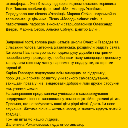
атмосфера… Учні 9 класу під керівництвом класного керівника
Яни Павлюк зробили флешмоб «Ми - молодь України».
Порадувала нас піснею «Українці» Марина Себко, надзвичайно
талановита ця дівчинка. Пісню «Молодь змінює світ» із
патріотичним пафосом виконали старшокласники Олександр
Дверій, Марина Себко, Альона Собчук, Дмитро Білич.
Запрошені гості, голова ради батьків школи Олексій Гварадзе та
сільський голова Катерина Базалійська, розділили радість свята.
Катерина Павлівна урочисто подала руку дружби і підтримки
новообраному президенту, пообіцявши тісну співпрацю і допомогу
та вручили кожному члену парламенту подарунки, за що і ми
вдячні їй.
Каріна Гварадзе подякувала всім виборцям за підтримку,
пообіцявши сприяти розвитку учнівського самоврядування,
захищати права учнів, зміцнювати доброзичливі дружні стосунки
між учнями школи.
На завершення представники учнівського самоврядування
подарували пісенно-танцювальну композицію «Ми щасливі діти».
Приємно, що не забувають наші діти рідні пісні. Дають їм нове
звучання. Житиме пісня – житиме народ, а значить будуть жити й
традиції.
Тож ми вітаємо наших лідерів.
Валентина Романовська, педагог-організатор