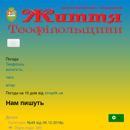
TPL_PROTOSTAR_TOGGLE_MENU
Погода
Головна
Теофіполь
вологість:
Архів випусків газети
тиск:
вітер:
Про нас
Погода на 10 днів від
sinoptik.ua
Нам пишуть
Зворотній зв'язок
Деталі
Категорія:
№49 від 06.12.2018р.
Перегляди: 969