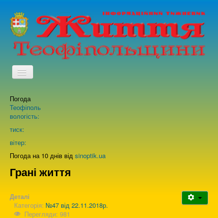
TPL_PROTOSTAR_TOGGLE_MENU
Погода
Головна
Теофіполь
вологість:
Архів випусків газети
тиск:
вітер:
Про нас
Погода на 10 днів від
sinoptik.ua
Грані життя
Зворотній зв'язок
Деталі
Категорія:
№47 від 22.11.2018р.
Перегляди: 981