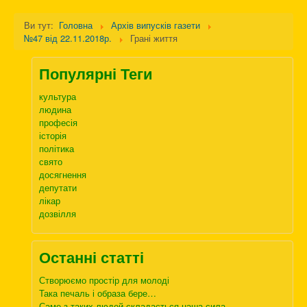
Ви тут:
Головна
Архів випусків газети
№47 від 22.11.2018р.
Грані життя
Популярні Теги
культура
людина
професія
історія
політика
свято
досягнення
депутати
лікар
дозвілля
Останні статті
Створюємо простір для молоді
Така печаль і образа бере…
Саме з таких людей складається наша сила