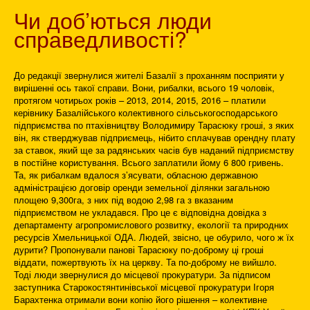
Чи доб’ються люди
справедливості?
До редакції звернулися жителі Базалії з проханням посприяти у
вирішенні ось такої справи. Вони, рибалки, всього 19 чоловік,
протягом чотирьох років – 2013, 2014, 2015, 2016 – платили
керівнику Базалійського колективного сільськогосподарського
підприємства по птахівництву Володимиру Тарасюку гроші, з яких
він, як стверджував підприємець, нібито сплачував орендну плату
за ставок, який ще за радянських часів був наданий підприємству
в постійне користування. Всього заплатили йому 6 800 гривень.
Та, як рибалкам вдалося з’ясувати, обласною державною
адміністрацією договір оренди земельної ділянки загальною
площею 9,300га, з них під водою 2,98 га з вказаним
підприємством не укладався. Про це є відповідна довідка з
департаменту агропромислового розвитку, екології та природних
ресурсів Хмельницької ОДА. Людей, звісно, це обурило, чого ж їх
дурити? Пропонували панові Тарасюку по-доброму ці гроші
віддати, пожертвують їх на церкву. Та по-доброму не вийшло.
Тоді люди звернулися до місцевої прокуратури. За підписом
заступника Старокостянтинівської місцевої прокуратури Ігоря
Барахтенка отримали вони копію його рішення – колективне