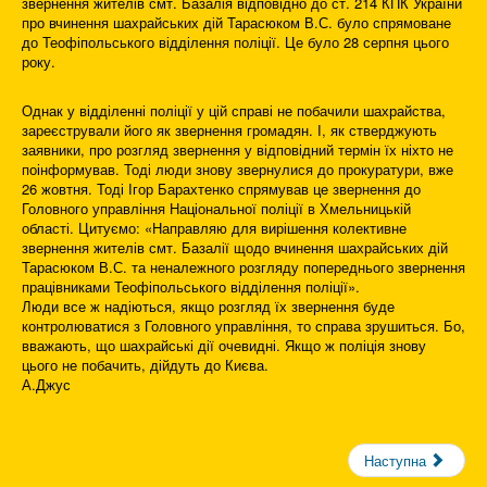
звернення жителів смт. Базалія відповідно до ст. 214 КПК України
про вчинення шахрайських дій Тарасюком В.С. було спрямоване
до Теофіпольського відділення поліції. Це було 28 серпня цього
року.
Однак у відділенні поліції у цій справі не побачили шахрайства,
зареєстрували його як звернення громадян. І, як стверджують
заявники, про розгляд звернення у відповідний термін їх ніхто не
поінформував. Тоді люди знову звернулися до прокуратури, вже
26 жовтня. Тоді Ігор Барахтенко спрямував це звернення до
Головного управління Національної поліції в Хмельницькій
області. Цитуємо: «Направляю для вирішення колективне
звернення жителів смт. Базалії щодо вчинення шахрайських дій
Тарасюком В.С. та неналежного розгляду попереднього звернення
працівниками Теофіпольського відділення поліції».
Люди все ж надіються, якщо розгляд їх звернення буде
контролюватися з Головного управління, то справа зрушиться. Бо,
вважають, що шахрайські дії очевидні. Якщо ж поліція знову
цього не побачить, дійдуть до Києва.
А.Джус
Наступна