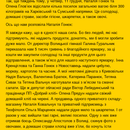
Так, ще тиждень тому, у четвер, 11 грудня, Наталія Гонюк та
Олена Глов’юк відіслали кілька посилок загальною вагою біля 300
кілограмів на Харківський та Сумський напрямки. Це солодощі,
домашні страви, засоби гігієни, шкарпетки, а також овочі.
Ось що нам розповіла Наталія Гонюк:
Я завжди кажу, що в єдності наша сила. Бо без людей, які нас
підтримують, які надають продукти, донатять, ми б могли зробити
дуже мало. От директор Волицької гімназії Галина Гуральник
переказала нам 5 тисяч гривень з благодійного ярмарку, за ці
кошти ми закупили солодощі та інші продукти для цього
відправлення, а також м’ясо для нашого наступного ярмарку. Інна
Кренціглова та Ганна Гонюк з Новоставець надали цибулю,
моркву, картоплю та часник. А мої невтомні дівчата з Кривовільки
Надія Вальчук, Валентина Братюк, Катерина Паранюк, Тетяна
Сивак та Тетяна Вальчук наготували каші з м’ясом та смачні
салати. Ще ж депутат обласної ради Віктор Лебединський та
працівниця ПП «Добрий хліб» Олена Прядун надали свіжий
домашній хліб на черені. А продавець одного приватного складу-
магазину Наталія Ковальчук та приватний підприємець з
Теофіполя Ольга Марценюк надали рідке мило та шкарпетки. І от
разом у нас вийшли такі гарні, великі посилки. Одну з них вже
отримав боєць Олександр Апостолов з Волиці, скинув фото з
овочами, а домашні страви хлопці вже з’їли, бо хочуть їсти