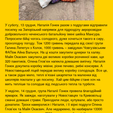
У суботу, 13 грудня, Наталія Гонюк разом з подругами відправили
посилку на Запорізький напрямок для підрозділу аеророзвідки
добровольчого чеченського батальйону імені шейха Мансура.
Попросили бійці чогось солодкого, дуже хочеться такого в сиру,
прохолодну погоду. Тож 1200 гривень передала від своєї групи
Галина Лепетун з Колок, 1000 гривень – завідувач Човгузівським
ФАПом Айна Вальчук. На ці кошти закупили цукерки та халву.
Майя Окаєвич закупила дві великих коробки розчинної кави, ще
320 пакетиків, Олена Глов’юк напекла домашню випічку. Наталія
Гонюк докупила коробку мівіни, різне печиво, рибні консерви. А
Новоставецький ліцей передав велику коробку солодощів. Все це,
а також рідке мило, теплі в’язані шкарпетки та малюнки від
школярів поклали у цю посилку. Хай цим бійцям стане хоч на
мить тепліше та солодше від людського тепла та турботи.
У неділю, 14 грудня, група Наталії Гонюк провела благодійний
ярмарок. Як завжди, наготували у Новоставцях та Кривовільці
смачні домашні страви. Приходили люди, купували, або просто
донатили. Трохи намерзлися і Наталія, і її вірні подруги Олена
Глов’юк та Майя Окаєвич. Але недаремно, бо назбирали 13300