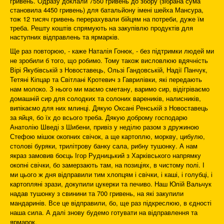
гривень. Одразу доклали 7550 гривень до збору (зібрана сума
становила 4450 гривень) для батальйону імені шейха Мансура,
тож 12 тисяч гривень перерахували бійцям на потреби, дуже їм
треба. Решту коштів спрямують на закупівлю продуктів для
наступних відправлень та ярмарків.
Ще раз повторюю, - каже Наталія Гонюк, - без підтримки людей ми
не зробили б того, що робимо. Тому також висловлюю вдячність
Вірі Якубівській з Новоставець, Ользі Гандовській, Надії Панчук,
Тетяні Кіпцар та Світлані Кротевич з Гаврилівки, які передають
нам молоко. З нього ми маємо сметану, варимо сир, відігріваємо
домашній сир для солодких та солоних вареників, налисників,
випікаємо для них млинці. Дякую Оксані Ренській з Новоставець
за яйця, бо їх до всього треба. Дякую доброму господарю
Анатолію Шведі з Шибени, привіз у неділю разом з дружиною
Стефою мішок окопних свічок, а ще картоплю, моркву, цибулю,
столові буряки, трилітрову банку сала, рибну тушонку. А нам
якраз замовив боєць Ігор Рудницький з Харківського напрямку
окопні свічки, бо замерзають там, на позиціях, в чистому полі. І
ми цього ж дня відправили тим хлопцям і свічки, і каші, і голубці, і
картопляні зрази, докупили цукерки та печиво. Наш Юлій Вальчук
надав тушонку з свинини та 700 гривень, на які закупили
мандаринів. Все це відправили, бо, ще раз підкреслюю, в єдності
наша сила. А далі знову будемо готувати на відправлення та
ярмарок.