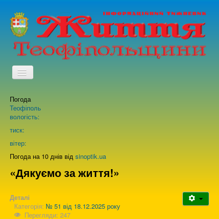
TPL_PROTOSTAR_TOGGLE_MENU
Погода
Головна
Теофіполь
вологість:
Архів випусків газети
тиск:
вітер:
Про нас
Погода на 10 днів від
sinoptik.ua
«Дякуємо за життя!»
Зворотній зв'язок
Деталі
Категорія:
№ 51 від 18.12.2025 року
Перегляди: 247