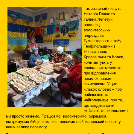
Так зазвичай пишуть
Наталія Гонюк та
Галина Лепетун,
очільниці
волонтерських
підрозділів
Гуманітарного штабу
Теофіпольщини з
Новоставець-
Кривовільки та Колок,
коли звітують у
соціальних мережах
про відправлення
посилок нашим
захисникам. У цих
кількох словах – про
найцінніше та
найголовніше, про те,
що завдяки їхній
стійкості та незламності
ми просто живемо. Працюємо, волонтеримо, боремося,
підтримуємо бійців-земляків, вносимо свій маленький внесок у
нашу велику перемогу.