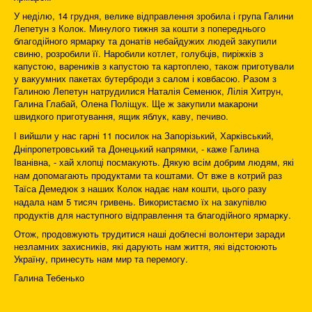
У неділю, 14 грудня, велике відправлення зробила і група Галини
Лепетун з Колок. Минулого тижня за кошти з попереднього
благодійного ярмарку та донатів небайдужих людей закупили
свиню, розробили її. Наробили котлет, голубців, пиріжків з
капустою, вареників з капустою та картоплею, також приготували
у вакуумних пакетах бутерброди з салом і ковбасою. Разом з
Галиною Лепетун натрудилися Наталія Семенюк, Лілія Хитрун,
Галина Глабай, Олена Поліщук. Ще ж закупили макарони
швидкого приготування, ящик яблук, каву, печиво.
І вийшли у нас гарні 11 посилок на Запорізький, Харківський,
Дніпропетровський та Донецький напрямки, - каже Галина
Іванівна, - хай хлопці посмакують. Дякую всім добрим людям, які
нам допомагають продуктами та коштами. От вже в котрий раз
Таїса Демедюк з наших Колок надає нам кошти, цього разу
надала нам 5 тисяч гривень. Використаємо їх на закупівлю
продуктів для наступного відправлення та благодійного ярмарку.
Отож, продовжують трудитися наші доблесні волонтери заради
незламних захисників, які дарують нам життя, які відстоюють
Україну, принесуть нам мир та перемогу.
Галина Тебенько