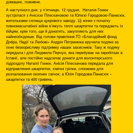
домашнє, поживне.
А наступного дня, у п’ятницю, 12 грудня, Наталія Гонюк
зустрілася з Анісією Плескачовою та Юлією Городовою-Панасюк,
жительками селища цукрового заводу. Ці жінки з початку
повномасштабної війни в’яжуть теплі шкарпетки та передають їх
бійцям, крім того, ще й донатять, закупляють для них
найнеобхідніше. Від голови правління ГО «Благодійний фонд
Добра, Надії та Любові» Андрія Петринюка вручила подяки за
їхню безкорисливу підтримку наших захисників. Таку ж подяку
передала і для Людмили Перчун, яка перебуває на заробітках в
Іспанії, але постійно надсилає донати для волонтерського
підрозділу Наталії Гонюк. Анісія Плескачова передала для
відправлення шкарпетки, хімічні грілки, спонжики для
розпалювання окопних свічок; а Юлія Городова-Панасюк –
шкарпетки та 400 гривень.