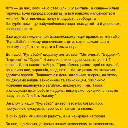
Літо — це час, коли небо стає більш блакитним, а сонце— більш
гарячим, коли природа розквітає, а все навколо наповнюється
життям. Літо викликає почуття радості, свободи та
безтурботності, це найулюбленіша пора всіх дітей та й дорослих,
напевне, також.
Вже другий тиждень при Базалійському ліцеї працює літній табір
"Кульбаба", в якому відпочивають діти, котрі навчаються в
нашому ліцеї, а також діти з Гальчинець.
До нашої "Кульбаби" щоранку злітаються "Метелики", "Бедрики",
"Бджоли" та "Хрущі"- 4 загони, в яких відпочивають учні 1-7
класів. Девіз нашого табору- "Тримаймось разом, щоб не здуло",
бо ж сила нас, українців, в єдності, і тільки разом ми зможемо
здолати ворогів. Починається день загальним збором, на якому
ми дякуємо нашим захисникам та захисницям, хвилиною
мовчання вшановуємо загиблих, виконуємо Гімн. Також
оголошуємо план роботи на день, виконуємо руханки, співаємо
нашу пісню "Любіть Україну ".
Загалом у нашій "Кульбабі" цікаво і весело: багато ігор,
прогулянок, екскурсій, творчості, танців та пісень.
В очах дітей ми бачимо радість, а це найкраща нагорода .
За все, що маємо, дякуємо нашим захисникам та захисницям.