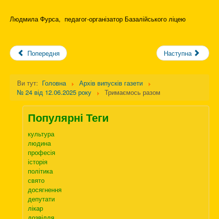
Людмила Фурса, педагог-організатор Базалійського ліцею
Попередня
Наступна
Ви тут:
Головна
Архів випусків газети
№ 24 від 12.06.2025 року
Тримаємось разом
Популярні Теги
культура
людина
професія
історія
політика
свято
досягнення
депутати
лікар
дозвілля