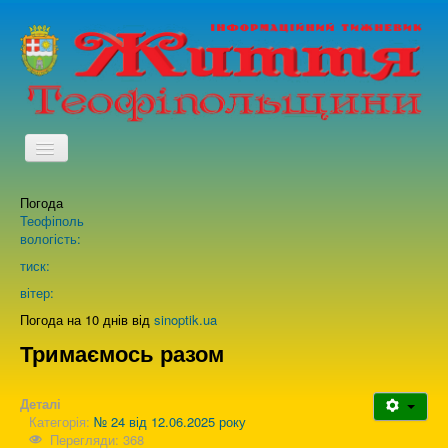
TPL_PROTOSTAR_TOGGLE_MENU
Погода
Головна
Теофіполь
вологість:
Архів випусків газети
тиск:
вітер:
Про нас
Погода на 10 днів від
sinoptik.ua
Тримаємось разом
Зворотній зв'язок
Деталі
Категорія:
№ 24 від 12.06.2025 року
Перегляди: 368