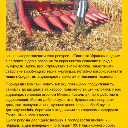
ьніше використовувати свої ресурси. «Сингента Україна» є одним
з світових лідерів розробки та виробництва сучасних гібридів
кукурудзи. Адже, щоб отримувати високі врожаї, забезпечити
стабільне виробництво зерна кукурудзи, потрібно використовувати
лише гібриди , які відповідають вимогам інтенсивної технології.
Гібриди цієї компанії мають високу потенційну продуктивність,
стійкість до шкідників та хвороб. Конкретно за цей напрямок у нас
відповідає головний агроном Микола Ковальчук, його роботою я
задоволений. Маємо добрі результати, будемо співпрацювати
далі, застосовувати нові, сучасні досягнення з обробітку та
догляду посівів, боротьби з шкідниками та хворобами кукурудзи.
Тобто, йти в ногу з часом.
Цього року на дослідних площах в господарстві висіяли 75
гібридів, а два попередні - по більше 100. Рядки кожного сорту