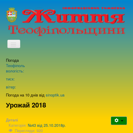
TPL_PROTOSTAR_TOGGLE_MENU
Погода
Головна
Теофіполь
вологість:
Архів випусків газети
тиск:
вітер:
Про нас
Погода на 10 днів від
sinoptik.ua
Урожай 2018
Зворотній зв'язок
Деталі
Категорія:
№43 від 25.10.2018р.
Перегляди: 920