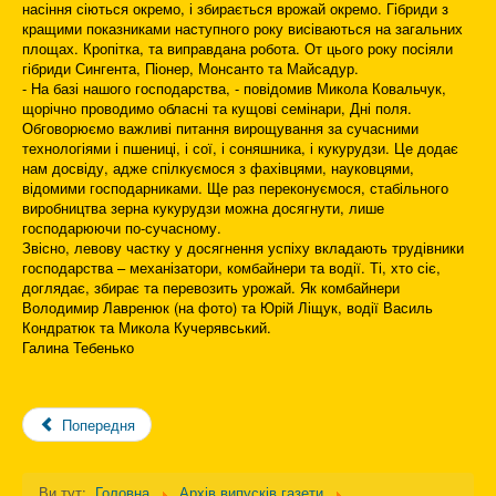
насіння сіються окремо, і збирається врожай окремо. Гібриди з
кращими показниками наступного року висіваються на загальних
площах. Кропітка, та виправдана робота. От цього року посіяли
гібриди Сингента, Піонер, Монсанто та Майсадур.
- На базі нашого господарства, - повідомив Микола Ковальчук,
щорічно проводимо обласні та кущові семінари, Дні поля.
Обговорюємо важливі питання вирощування за сучасними
технологіями і пшениці, і сої, і соняшника, і кукурудзи. Це додає
нам досвіду, адже спілкуємося з фахівцями, науковцями,
відомими господарниками. Ще раз переконуємося, стабільного
виробництва зерна кукурудзи можна досягнути, лише
господарюючи по-сучасному.
Звісно, левову частку у досягнення успіху вкладають трудівники
господарства – механізатори, комбайнери та водії. Ті, хто сіє,
доглядає, збирає та перевозить урожай. Як комбайнери
Володимир Лавренюк (на фото) та Юрій Ліщук, водії Василь
Кондратюк та Микола Кучерявський.
Галина Тебенько
Попередня
Ви тут:
Головна
Архів випусків газети