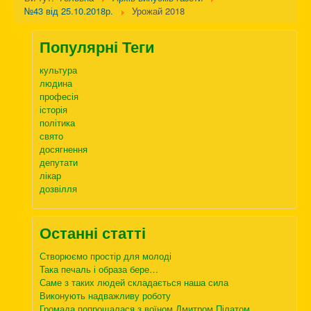
№43 від 25.10.2018р.
Урожай 2018
Популярні Теги
культура
людина
професія
історія
політика
свято
досягнення
депутати
лікар
дозвілля
Останні статті
Створюємо простір для молоді
Така печаль і образа бере…
Саме з таких людей складається наша сила
Виконують надважливу роботу
Громада попрощалася з воїном Дмитром Пілатом