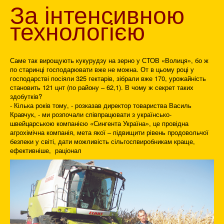
За інтенсивною
технологією
Саме так вирощують кукурудзу на зерно у СТОВ «Волиця», бо ж
по старинці господарювати вже не можна. От в цьому році у
господарстві посіяли 325 гектарів, зібрали вже 170, урожайність
становить 121 цнт (по району – 62,1). В чому ж секрет таких
здобутків?
- Кілька років тому, - розказав директор товариства Василь
Кравчук, - ми розпочали співпрацювати з українсько-
швейцарською компанією «Сингента Україна», це провідна
агрохімічна компанія, мета якої – підвищити рівень продовольчої
безпеки у світі, дати можливість сільгоспвиробникам краще,
ефективніше, раціонал