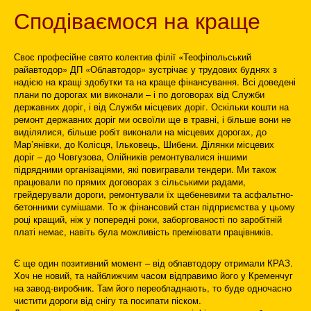
Сподіваємося на краще
Своє професійне свято колектив філії «Теофіпольський
райавтодор» ДП «Облавтодор» зустрічає у трудових буднях з
надією на кращі здобутки та на краще фінансування. Всі доведені
плани по дорогах ми виконали – і по договорах від Служби
державних доріг, і від Служби місцевих доріг. Оскільки кошти на
ремонт державних доріг ми освоїли ще в травні, і більше вони не
виділялися, більше робіт виконали на місцевих дорогах, до
Мар’янівки, до Колісця, Ільковець, Шибени. Ділянки місцевих
доріг – до Човгузова, Олійників ремонтувалися іншими
підрядними організаціями, які повигравали тендери. Ми також
працювали по прямих договорах з сільськими радами,
грейдерували дороги, ремонтували їх щебеневими та асфальтно-
бетонними сумішами. То ж фінансовий стан підприємства у цьому
році кращий, ніж у попередні роки, заборгованості по заробітній
платі немає, навіть була можливість преміювати працівників.
Є ще один позитивний момент – від облавтодору отримали КРАЗ.
Хоч не новий, та найближчим часом відправимо його у Кременчуг
на завод-виробник. Там його переобладнають, то буде одночасно
чистити дороги від снігу та посипати піском.