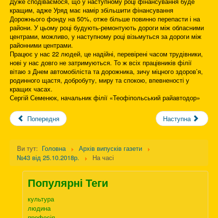
Дуже сподіваємося, що у наступному році фінансування буде
кращим, адже Уряд має намір збільшити фінансування
Дорожнього фонду на 50%, отже більше повинно перепасти і на
райони. У цьому році будують-ремонтують дороги між обласними
центрами, можливо, у наступному році візьмуться за дороги між
районними центрами.
Працює у нас 22 людей, це надійні, перевірені часом трудівники,
нові у нас довго не затримуються. То ж всіх працівників філії
вітаю з Днем автомобіліста та дорожника, зичу міцного здоров’я,
родинного щастя, добробуту, миру та спокою, впевненості у
кращих часах.
Сергій Семенюк, начальник філії «Теофіпольський райавтодор»
Попередня
Наступна
Ви тут:
Головна
Архів випусків газети
№43 від 25.10.2018р.
На часі
Популярні Теги
культура
людина
професія