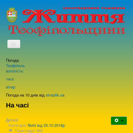
TPL_PROTOSTAR_TOGGLE_MENU
Погода
Головна
Теофіполь
вологість:
Архів випусків газети
тиск:
вітер:
Про нас
Погода на 10 днів від
sinoptik.ua
На часі
Зворотній зв'язок
Деталі
Категорія:
№43 від 25.10.2018р.
Перегляди: 965