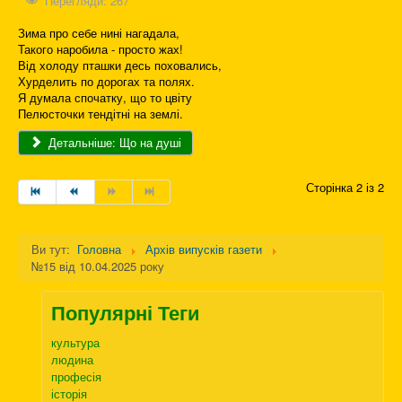
Перегляди: 267
Зима про себе нині нагадала,
Такого наробила - просто жах!
Від холоду пташки десь поховались,
Хурделить по дорогах та полях.
Я думала спочатку, що то цвіту
Пелюсточки тендітні на землі.
Детальніше: Що на душі
Сторінка 2 із 2
Ви тут:
Головна
Архів випусків газети
№15 від 10.04.2025 року
Популярні Теги
культура
людина
професія
історія