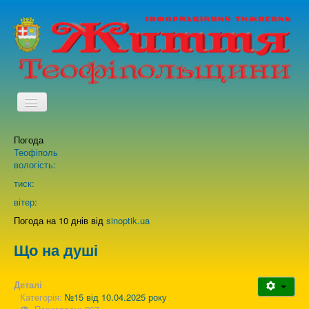
TPL_PROTOSTAR_TOGGLE_MENU
Погода
Головна
Теофіполь
вологість:
Архів випусків газети
тиск:
вітер:
Про нас
Погода на 10 днів від
sinoptik.ua
Що на душі
Зворотній зв'язок
Деталі
Категорія:
№15 від 10.04.2025 року