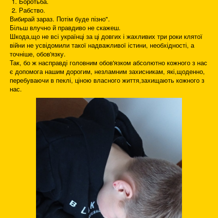
1. Боротьба.
2. Рабство.
Вибирай зараз. Потім буде пізно".
Більш влучно й правдиво не скажеш.
Шкода,що не всі українці за ці довгих і жахливих три роки клятої
війни не усвідомили такої надважливої істини, необхідності, а
точніше, обов'язку.
Так, бо ж насправді головним обов'язком абсолютно кожного з нас
є допомога нашим дорогим, незламним захисникам, які,щоденно,
перебуваючи в пеклі, ціною власного життя,захищають кожного з
нас.