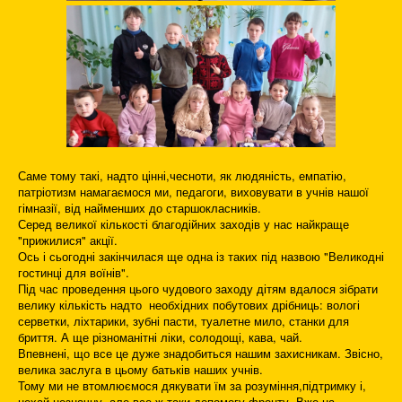
Саме тому такі, надто цінні,чесноти, як людяність, емпатію,
патріотизм намагаємося ми, педагоги, виховувати в учнів нашої
гімназії, від найменших до старшокласників.
Серед великої кількості благодійних заходів у нас найкраще
"прижилися" акції.
Ось і сьогодні закінчилася ще одна із таких під назвою "Великодні
гостинці для воїнів".
Під час проведення цього чудового заходу дітям вдалося зібрати
велику кількість надто необхідних побутових дрібниць: вологі
серветки, ліхтарики, зубні пасти, туалетне мило, станки для
бриття. А ще різноманітні ліки, солодощі, кава, чай.
Впевнені, що все це дуже знадобиться нашим захисникам. Звісно,
велика заслуга в цьому батьків наших учнів.
Тому ми не втомлюємося дякувати їм за розуміння,підтримку і,
нехай незначну, але все ж таки допомогу фронту. Вже на