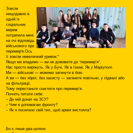
Зовсім
нещодавно в
одній із
соціальних
мереж
потрапила мені
на очі відповідь
військового про
перемир'я.Ось
її зовсім невеличкий уривок:"
Якщо ми впадемо — ви не доживете до “перемир’я”.
Нас просто виріжуть. Як у Бучі. Як в Ізюмі. Як у Маріуполі.
Ми — військові — можемо загинути в бою.
А ви — без зброї, без захисту — загинете повільно, у підвалі або
на фільтрації.
Тому перестаньте скиглити про перемир’я.
Почніть питати себе:
– Де мій донат на ЗСУ?
– Чим я допомагаю фронту?
– Як я посилюю свій тил, щоб армія вистояла?
Бо є лише два шляхи: