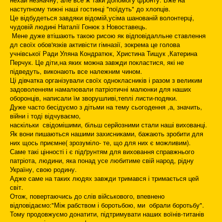
наступному тижні наші гостинці "поїдуть" до хлопців.
Це відбудеться завдяки відомій,усіма шанованій волонтерці,
чудовій людині Наталії Гонюк з Новоставець.
Мене дуже втішають такою рисою як відповідалльне ставлення
дл своїх обов'язків активісти гімназії, зокрема це голова
учнівської Ради Уляна Кондратюк, Христина Тищук ,Катерина
Перчук. Це діти,на яких можна завжди покластися, які не
підведуть, виконають все належним чином.
Ці дівчатка організували своїх однокласників і разом з великим
задоволенням намалювали патріотичні малюнки для наших
оборонців, написали їм зворушливі,теплі листи-подяки.
Дуже часто бесідуємо з дітьми на тему сьогодення ,а, значить,
війни і тоді відчуваємо,
наскільки свідомішими, більш серйозними стали наші вихованці.
Як вони пишаються нашими захисниками, бажають зробити для
них щось приємне( зрозуміло- те, що для них є можливим).
Саме такі цінності і є підґрунтям для виховання справжнього
патріота, людини, яка понад усе любитиме свій народ, рідну
Україну, свою родину.
Адже саме на таких людях завжди тримався і тримається цей
світ.
Отож, повертаючись до слів військового, впевнено
відповідаємо:"Між рабством і боротьбою, ми обрали боротьбу".
Тому продовжуємо донатити, підтримувати наших воїнів-титанів