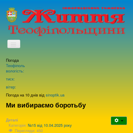
TPL_PROTOSTAR_TOGGLE_MENU
Погода
Головна
Теофіполь
вологість:
Архів випусків газети
тиск:
вітер:
Про нас
Погода на 10 днів від
sinoptik.ua
Ми вибираємо боротьбу
Зворотній зв'язок
Деталі
Категорія:
№15 від 10.04.2025 року
Перегляди: 450