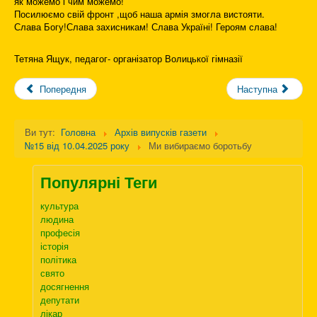
як можемо і чим можемо!
Посилюємо свій фронт ,щоб наша армія змогла вистояти.
Слава Богу!Слава захисникам! Слава Україні! Героям слава!
Тетяна Ящук, педагог- організатор Волицької гімназії
Попередня
Наступна
Ви тут:
Головна
Архів випусків газети
№15 від 10.04.2025 року
Ми вибираємо боротьбу
Популярні Теги
культура
людина
професія
історія
політика
свято
досягнення
депутати
лікар