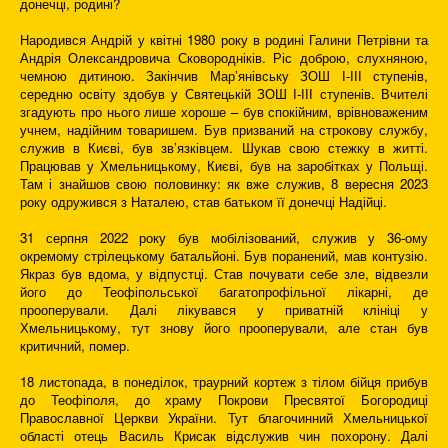
донечці, родині?
Народився Андрій у квітні 1980 року в родині Галини Петрівни та
Андрія Олександровича Сковородніків. Ріс доброю, слухняною,
чемною дитиною. Закінчив Мар’янівську ЗОШ І-ІІІ ступенів,
середню освіту здобув у Святецькій ЗОШ І-ІІІ ступенів. Вчителі
згадують про нього лише хороше – був спокійним, врівноваженим
учнем, надійним товаришем. Був призваний на строкову службу,
служив в Києві, був зв
’
язківцем. Шукав свою стежку в житті.
Працював у Хмельницькому, Києві, був на заробітках у Польщі.
Там і знайшов свою половинку: як вже служив, 8 вересня 2023
року одружився з Наталею, став батьком її донечці Надійці.
31 серпня 2022 року був мобілізований, служив у 36-ому
окремому стрілецькому батальйоні. Був поранений, мав контузію.
Якраз був вдома, у відпустці. Став почувати себе зле, відвезли
його до Теофіпольської багатопрофільної лікарні, де
прооперували. Далі лікувався у приватній клініці у
Хмельницькому, тут знову його прооперували, але стан був
критичний, помер.
18 листопада, в понеділок, траурний кортеж з тілом бійця прибув
до Теофіполя, до храму Покрови Пресвятої Богородиці
Православної Церкви України. Тут благочинний Хмельницької
області отець Василь Крисак відслужив чин похорону. Далі