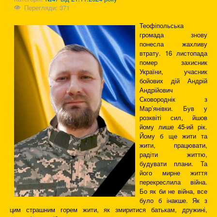
Перегляди: 371
Теофіпольська
громада знову
понесла жахливу
втрату. 16 листопада
помер захисник
України, учасник
бойових дій Андрій
Андрійович
Сковороднік з
Мар’янівки. Був у
розквіті сил, йшов
йому лише 45-ий рік.
Йому б ще жити та
жити, працювати,
радіти життю,
будувати плани. Та
його мирне життя
перекреслила війна.
Бо як би не війна, все
було б інакше. Як з
цим страшним горем жити, як змиритися батькам, дружині,