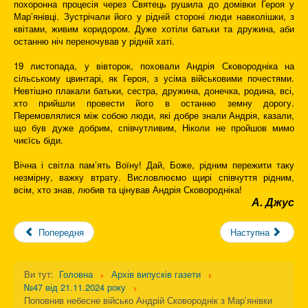
похоронна процесія через Святець рушила до домівки Героя у
Мар
’
янівці. Зустрічали його у рідній стороні люди навколішки, з
квітами, живим коридором. Дуже хотіли батьки та дружина, аби
останню ніч переночував у рідній хаті.
19 листопада, у вівторок, поховали Андрія Сковородніка на
сільському цвинтарі, як Героя, з усіма військовими почестями.
Невтішно плакали батьки, сестра, дружина, донечка, родина, всі,
хто прийшли провести його в останню земну дорогу.
Перемовлялися між собою люди, які добре знали Андрія, казали,
що був дуже добрим, співчутливим, Ніколи не пройшов мимо
чиєїсь біди.
Вічна і світла пам’ять Воїну! Дай, Боже, рідним пережити таку
незмірну, важку втрату. Висловлюємо щирі співчуття рідним,
всім, хто знав, любив та цінував Андрія Сковородніка!
А. Джус
Попередня
Наступна
Ви тут:
Головна
Архів випусків газети
№47 від 21.11.2024 року
Поповнив небесне військо Андрій Сковороднік з Мар’янівки