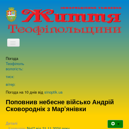
TPL_PROTOSTAR_TOGGLE_MENU
Погода
Головна
Теофіполь
вологість:
Архів випусків газети
тиск:
вітер:
Про нас
Погода на 10 днів від
sinoptik.ua
Поповнив небесне військо Андрій
Сковороднік з Мар’янівки
Зворотній зв'язок
Деталі
Категорія:
№47 від 21.11.2024 року