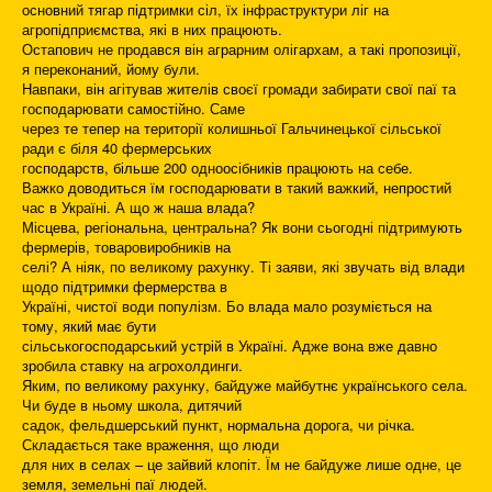
основний тягар підтримки сіл, їх інфраструктури ліг на
агропідприємства, які в них працюють.
Остапович не продався він аграрним олігархам, а такі пропозиції,
я переконаний, йому були.
Навпаки, він агітував жителів своєї громади забирати свої паї та
господарювати самостійно. Саме
через те тепер на території колишньої Гальчинецької сільської
ради є біля 40 фермерських
господарств, більше 200 одноосібників працюють на себе.
Важко доводиться їм господарювати в такий важкий, непростий
час в Україні. А що ж наша влада?
Місцева, регіональна, центральна? Як вони сьогодні підтримують
фермерів, товаровиробників на
селі? А ніяк, по великому рахунку. Ті заяви, які звучать від влади
щодо підтримки фермерства в
Україні, чистої води популізм. Бо влада мало розуміється на
тому, який має бути
сільськогосподарський устрій в Україні. Адже вона вже давно
зробила ставку на агрохолдинги.
Яким, по великому рахунку, байдуже майбутнє українського села.
Чи буде в ньому школа, дитячий
садок, фельдшерський пункт, нормальна дорога, чи річка.
Складається таке враження, що люди
для них в селах – це зайвий клопіт. Їм не байдуже лише одне, це
земля, земельні паї людей.