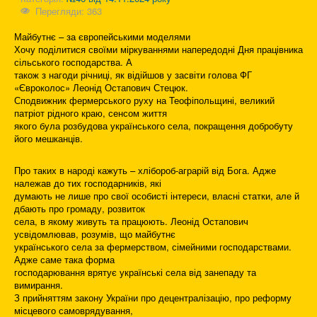
Перегляди: 363
Майбутнє – за європейськими моделями
Хочу поділитися своїми міркуваннями напередодні Дня працівника
сільського господарства. А
також з нагоди річниці, як відійшов у засвіти голова ФГ
«Євроколос» Леонід Остапович Стецюк.
Сподвижник фермерського руху на Теофіпольщині, великий
патріот рідного краю, сенсом життя
якого була розбудова українського села, покращення добробуту
його мешканців.
Про таких в народі кажуть – хлібороб-аграрій від Бога. Адже
належав до тих господарників, які
думають не лише про свої особисті інтереси, власні статки, але й
дбають про громаду, розвиток
села, в якому живуть та працюють. Леонід Остапович
усвідомлював, розумів, що майбутнє
українського села за фермерством, сімейними господарствами.
Адже саме така форма
господарювання врятує українські села від занепаду та
вимирання.
З прийняттям закону України про децентралізацію, про реформу
місцевого самоврядування,