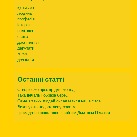
культура
людина
професія
історія
політика
свято
досягнення
депутати
лікар
дозвілля
Останні статті
Створюємо простір для молоді
Така печаль і образа бере…
Саме з таких людей складається наша сила
Виконують надважливу роботу
Громада попрощалася з воїном Дмитром Пілатом