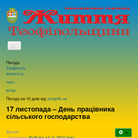
TPL_PROTOSTAR_TOGGLE_MENU
Погода
Головна
Теофіполь
вологість:
Архів випусків газети
тиск:
вітер:
Про нас
Погода на 10 днів від
sinoptik.ua
17 листопада – День працівника
сільського господарства
Зворотній зв'язок
Деталі
Категорія:
№46 від 14.11.2024 року