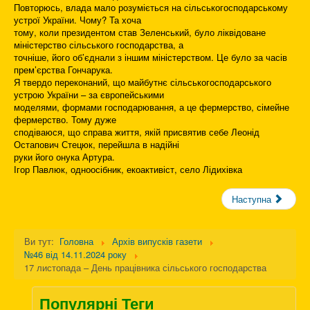
Повторюсь, влада мало розуміється на сільськогосподарському
устрої України. Чому? Та хоча
тому, коли президентом став Зеленський, було ліквідоване
міністерство сільського господарства, а
точніше, його об’єднали з іншим міністерством. Це було за часів
прем’єрства Гончарука.
Я твердо переконаний, що майбутнє сільськогосподарського
устрою України – за європейськими
моделями, формами господарювання, а це фермерство, сімейне
фермерство. Тому дуже
сподіваюся, що справа життя, якій присвятив себе Леонід
Остапович Стецюк, перейшла в надійні
руки його онука Артура.
Ігор Павлюк, одноосібник, екоактивіст, село Лідихівка
Наступна
Ви тут:
Головна
Архів випусків газети
№46 від 14.11.2024 року
17 листопада – День працівника сільського господарства
Популярні Теги