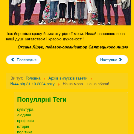
Тож бережімо красу й чистоту рідної мови. Нехай наповнює вона
наші душі багатством і красою духовності!
Оксана Лірук, педагог-організатор Святецького ліцею
Попередня
Наступна
Ви тут:
Головна
Архів випусків газети
№44 від 31.10.2024 року
Наша мова – наша зброя!
Популярні Теги
культура
людина
професія
історія
політика