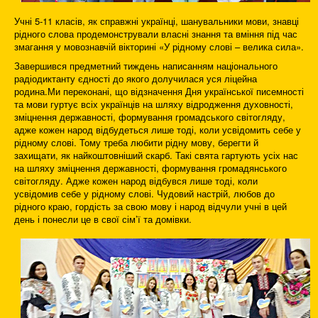
Учні 5-11 класів, як справжні українці, шанувальники мови, знавці
рідного слова продемонстрували власні знання та вміння під час
змагання у мовознавчій вікторині «У рідному слові – велика сила».
Завершився предметний тиждень написанням національного
радіодиктанту єдності до якого долучилася уся ліцейна
родина.Ми переконані, що відзначення Дня української писемності
та мови гуртує всіх українців на шляху відродження духовності,
зміцнення державності, формування громадського світогляду,
адже кожен народ відбудеться лише тоді, коли усвідомить себе у
рідному слові. Тому треба любити рідну мову, берегти й
захищати, як найкоштовніший скарб. Такі свята гартують усіх нас
на шляху зміцнення державності, формування громадянського
світогляду. Адже кожен народ відбувся лише тоді, коли
усвідомив себе у рідному слові. Чудовий настрій, любов до
рідного краю, гордість за свою мову і народ відчули учні в цей
день і понесли це в свої сім’ї та домівки.