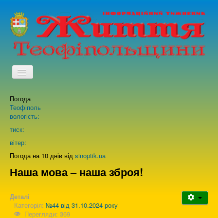
TPL_PROTOSTAR_TOGGLE_MENU
Погода
Головна
Теофіполь
вологість:
Архів випусків газети
тиск:
вітер:
Про нас
Погода на 10 днів від
sinoptik.ua
Наша мова – наша зброя!
Зворотній зв'язок
Деталі
Категорія:
№44 від 31.10.2024 року
Перегляди: 369