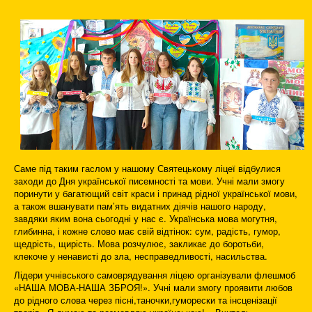
Саме під таким гаслом у нашому Святецькому ліцеї відбулися
заходи до Дня української писемності та мови. Учні мали змогу
поринути у багатющий світ краси і принад рідної української мови,
а також вшанувати пам’ять видатних діячів нашого народу,
завдяки яким вона сьогодні у нас є. Українська мова могутня,
глибинна, і кожне слово має свій відтінок: сум, радість, гумор,
щедрість, щирість. Мова розчулює, закликає до боротьби,
клекоче у ненависті до зла, несправедливості, насильства.
Лідери учнівського самоврядування ліцею організували флешмоб
«НАША МОВА-НАША ЗБРОЯ!». Учні мали змогу проявити любов
до рідного слова через пісні,таночки,гуморески та інсценізації