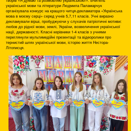
творів «Я думаю та розмовляю українською!». Вчитель
української мови та літератури Людмила Паламарчук
організувала конкурс на кращого читця-декламатора «Українська
мова в моєму серці» серед учнів 5,7,11 класів. Учні виразно
декламували вірші, пробуджуючи у слухачів патріотичні мотиви:
любов до рідної мови, землі, України, возвеличення української
нації, державності. Класні керівники 1-4 класів з учнями
переглянули мультимедійні презентації та відеоролики про
тернистий шлях української мови, історію життя Нестора-
Літописця.