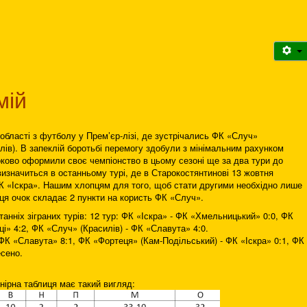
мій
області з футболу у Прем’єр-лізі, де зустрічались ФК «Случ»
лів). В запеклій боротьбі перемогу здобули з мінімальним рахунком
оково оформили своє чемпіонство в цьому сезоні ще за два тури до
визначиться в останньому турі, де в Старокостянтинові 13 жовтня
К «Іскра». Нашим хлопцям для того, щоб стати другими необхідно лише
иця очок складає 2 пункти на користь ФК «Случ».
анніх зіграних турів: 12 тур: ФК «Іскра» - ФК «Хмельницький» 0:0, ФК
ці» 4:2, ФК «Случ» (Красилів) - ФК «Славута» 4:0.
 ФК «Славута» 8:1, ФК «Фортеця» (Кам-Подільський) - ФК «Іскра» 0:1, ФК
сено.
нірна таблиця має такий вигляд: