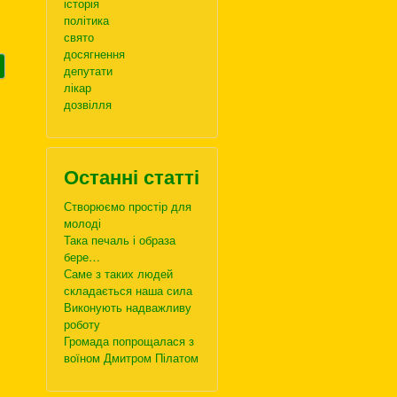
історія
політика
свято
досягнення
депутати
лікар
дозвілля
Останні статті
Створюємо простір для
молоді
Така печаль і образа
бере…
Саме з таких людей
складається наша сила
Виконують надважливу
роботу
Громада попрощалася з
воїном Дмитром Пілатом