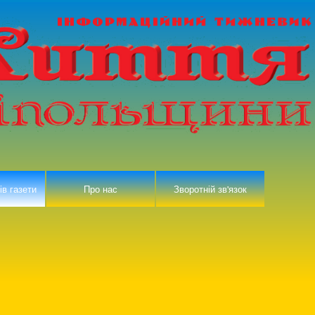
ів газети
Про нас
Зворотній зв'язок