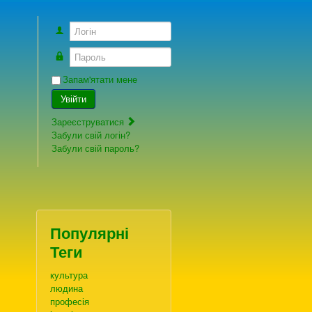
Логін
Пароль
Запам'ятати мене
Увійти
Зареєструватися
Забули свій логін?
Забули свій пароль?
Популярні
Теги
культура
людина
професія