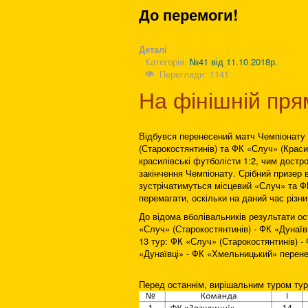
До перемоги!
Деталі
Категорія:
№41 від 11.10.2018р.
Перегляди: 1141
На фінішній пря
Відбувся перенесений матч Чемпіонату 
(Старокостянтинів) та ФК «Случ» (Краси
красилівські футболісти 1:2, чим достр
закінчення Чемпіонату. Срібний призер 
зустрічатимуться місцевий «Случ» та Ф
перемагати, оскільки на даний час різн
До відома вболівальників результати ост
«Случ» (Старокостянтинів) - ФК «Дунаїв
13 тур: ФК «Случ» (Старокостянтинів) -
«Дунаївці» - ФК «Хмельницький» перене
Перед останнім, вирішальним туром тур