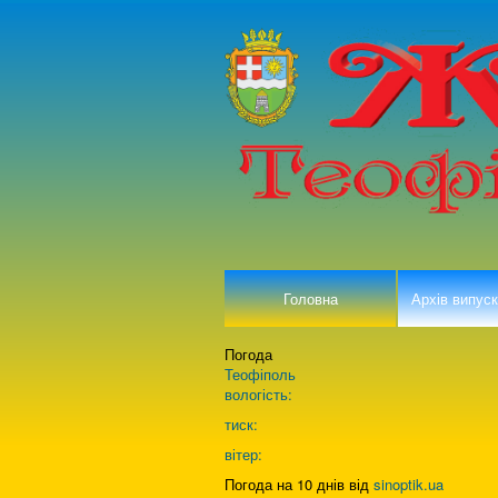
Головна
Архів випуск
Погода
Теофіполь
вологість:
тиск:
вітер:
Погода на 10 днів від
sinoptik.ua