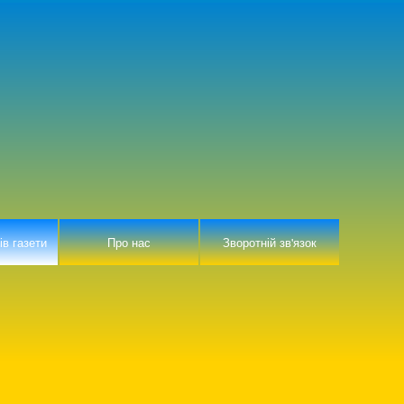
ів газети
Про нас
Зворотній зв'язок