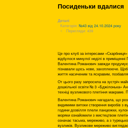
Посиденьки вдалися
Деталі
Категорія:
№43 від 24.10.2024 року
Перегляди: 439
Це про клуб за інтересами «Скарбниця» 
відбулося минулої неділі в приміщенні
Валентина Романович завжди продумує т
пізнавали щось нове, захоплююче. Щоб 
життя насиченим та яскравим, позбавля
От цього разу запросила на зустріч май
дошкільної освіти № 3 «Бджілонька» Ан
техніці вузликового плетіння макраме. П
Валентина Романович нагадала, що розкв
видимими витоки створення виробів з в
години дозвілля плели ланцюжки, кулони
моряки ознайомили з мистецтвом плетінн
означає тасьма, мереживо, а з турецько
вузликів. Вузликове мереживо виглядає 