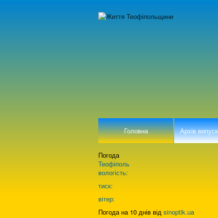
Головна
Архів випуск
Погода
Теофіполь
вологість:
тиск:
вітер:
Погода на 10 днів від
sinoptik.ua