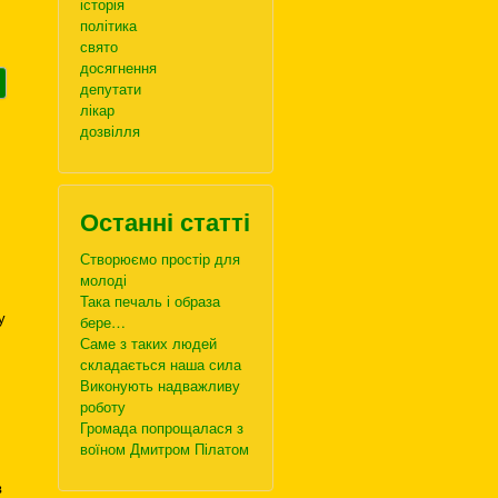
історія
політика
свято
досягнення
депутати
лікар
дозвілля
Останні статті
Створюємо простір для
молоді
Така печаль і образа
у
бере…
Саме з таких людей
складається наша сила
Виконують надважливу
роботу
Громада попрощалася з
воїном Дмитром Пілатом
в