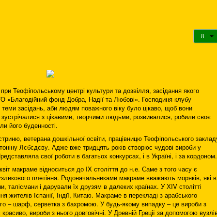
при Теофіпольському центрі культури та дозвілля, засідання якого
 ГО «Благодійний фонд Добра, Надії та Любові». Господиня клубу
еми засідань, аби людям поважного віку було цікаво, щоб вони
зустрічалися з цікавими, творчими людьми, розвивалися, робили своє
ли його буденності.
стриню, ветерана дошкільної освіти, працівницю Теофіпольського заклад
тоніну Лєбєдєву. Адже вже тридцять років створює чудові вироби у
редставляла свої роботи в багатьох конкурсах, і в Україні, і за кордоном.
іт макраме відноситься до IX століття до н.е. Саме з того часу є
узликового плетіння. Родоначальниками макраме вважають моряків, які в
, талісмани і дарували їх друзям в далеких країнах. У ХIV столітті
я жителів Іспанії, Індії, Китаю. Макраме в перекладі з арабського
го – шарф, серветка з бахромою. У будь-якому випадку – це вироби з
красиво, вироби з нього довговічні. У Древній Греції за допомогою вузлі