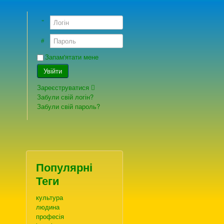
Логін
Пароль
Запам'ятати мене
Увійти
Зареєструватися
Забули свій логін?
Забули свій пароль?
Популярні
Теги
культура
людина
професія