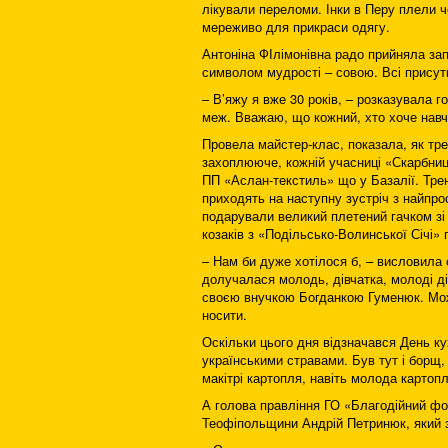
лікували переломи. Інки в Перу плели ч
мереживо для прикраси одягу.
Антоніна ФІлімонівна радо прийняла за
символом мудрості – совою. Всі присут
– В’яжу я вже 30 років, – розказувала 
меж. Вважаю, що кожний, хто хоче навчи
Провела майстер-клас, показала, як тре
захоплююче, кожній учасниці «Скарбниці
ПП «Аслан-текстиль» що у Базалії. Тре
приходять на наступну зустріч з найпрос
подарували великий плетений гачком зі
козаків з «Подільсько-Волинської Січі» 
– Нам би дуже хотілося б, – висловила
долучалася молодь, дівчатка, молоді ді
своєю внучкою Богданкою Гуменюк. Може
носити.
Оскільки цього дня відзначався День к
українськими стравами. Був тут і борщ,
макітрі картопля, навіть молода карто
А голова правління ГО «Благодійний фон
Теофіпольщини Андрій Петринюк, який за