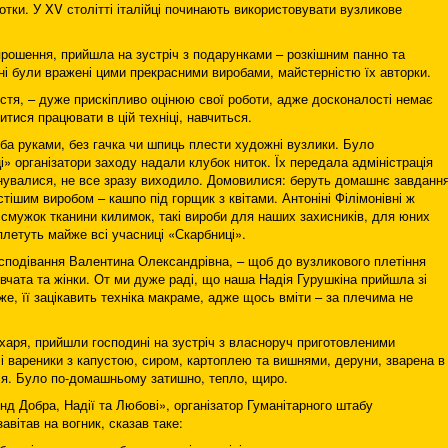
отки. У XV столітті італійці починають використовувати вузликове
прошення, прийшла на зустріч з подарунками – розкішним панно та
ні були вражені цими прекрасними виробами, майстерністю їх авторки.
гостя, – дуже прискіпливо оцінюю свої роботи, адже досконалості немає
тися працювати в цій техніці, навчиться.
ба руками, без гачка чи шпиць плести художні вузлики. Було
» організатори заходу надали клубок ниток. Їх передала адміністрація
нувалися, не все зразу виходило. Домовилися: беруть домашнє завдання
тішим виробом – кашпо під горщик з квітами. Антоніні Філімонівні ж
 смужок тканини килимок, такі вироби для наших захисників, для юних
плетуть майже всі учасниці «Скарбниці».
 сподівання Валентина Олександрівна, – щоб до вузликового плетіння
вчата та жінки. От ми дуже раді, що наша Надія Гурушкіна прийшла зі
, її зацікавить техніка макраме, адже щось вміти – за плечима не
ухаря, прийшли господині на зустріч з власноруч приготовленими
 і вареники з капустою, сиром, картоплею та вишнями, деруни, зварена в
пля. Було по-домашньому затишно, тепло, щиро.
д Добра, Надії та Любові», організатор Гуманітарного штабу
вітав на вогник, сказав таке: