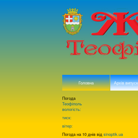
Головна
Архів випуск
Погода
Теофіполь
вологість:
тиск:
вітер:
Погода на 10 днів від
sinoptik.ua