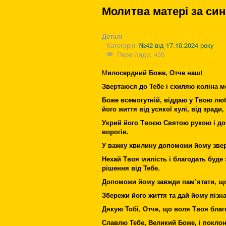
Молитва матері за син
Деталі
Категорія:
№42 від 17.10.2024 року
Перегляди: 430
М
илосердний Боже, Отче наш!
Звертаюся до Тебе і схиляю коліна мо
Боже всемогутній, віддаю у Твою люб
його життя від усякої кулі, від зради,
Укрий його Твоєю Святою рукою і до
ворогів.
У важку хвилину допоможи йому зверт
Нехай Твоя милість і благодать буде
рішення від Тебе.
Допоможи йому завжди пам’ятати, що 
Збережи його життя та дай йому пізна
Дякую Тобі, Отче, що воля Твоя благ
Славлю Тебе, Великий Боже, і поклон