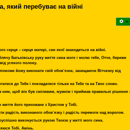
а, який перебуває на війні
го серця – серця матері, син якої знаходиться на війні.
лячу Батьківську руку життя сина мого і молю тебе, Отче, бережи
 від усякого полону.
поможи йому виконати свій обов’язок, захищаючи Вітчизну від
атися до Тебе і покладатися тільки на Тебе та на Твоє слово.
 з ним, щоб він був сміливим, мужнім і приймав правильні рішення 
життя його приховане з Христом у Тобі.
ти радість виконаного обов’язку і радість перемоги над ворогом.
оуспішно виконується рукою Твоєю у житті мого сина.
яюся Тобі. Амінь.