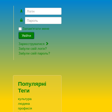
Логін
Пароль
Запам'ятати мене
Увійти
Зареєструватися
Забули свій логін?
Забули свій пароль?
Популярні
Теги
культура
людина
професія