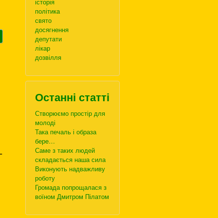
історія
політика
свято
досягнення
депутати
лікар
дозвілля
Останні статті
Створюємо простір для
молоді
Така печаль і образа
бере…
Саме з таких людей
–
складається наша сила
Виконують надважливу
роботу
Громада попрощалася з
воїном Дмитром Пілатом