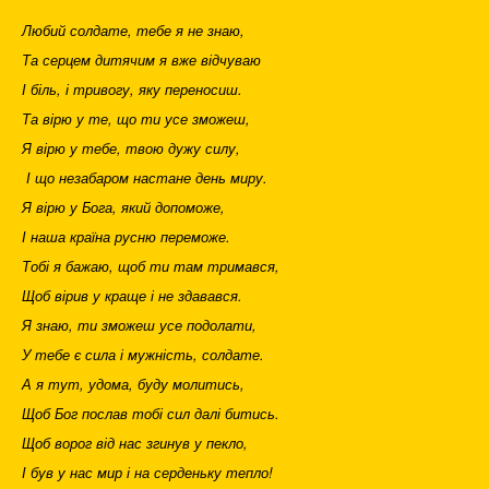
Любий солдате, тебе я не знаю,
Та серцем дитячим я вже відчуваю
І біль, і тривогу, яку переносиш.
Та вірю у те, що ти усе зможеш,
Я вірю у тебе, твою дужу силу,
І що незабаром настане день миру.
Я вірю у Бога, який допоможе,
І наша країна русню переможе.
Тобі я бажаю, щоб ти там тримався,
Щоб вірив у краще і не здавався.
Я знаю, ти зможеш усе подолати,
У тебе є сила і мужність, солдате.
А я тут, удома, буду молитись,
Щоб Бог послав тобі сил далі битись.
Щоб ворог від нас згинув у пекло,
І був у нас мир і на серденьку тепло!