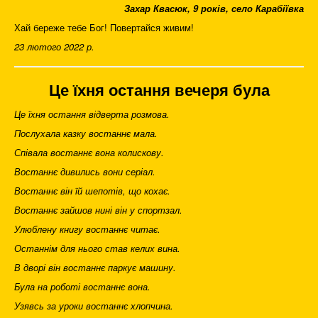
Захар Квасюк, 9 років, село Карабіївка
Хай береже тебе Бог! Повертайся живим!
23 лютого 2022 р.
Це їхня остання вечеря була
Це їхня остання відверта розмова.
Послухала казку востаннє мала.
Співала востаннє вона колискову.
Востаннє дивились вони серіал.
Востаннє він їй шепотів, що кохає.
Востаннє зайшов нині він у спортзал.
Улюблену книгу востаннє читає.
Останнім для нього став келих вина.
В дворі він востаннє паркує машину.
Була на роботі востаннє вона.
Узявсь за уроки востаннє хлопчина.