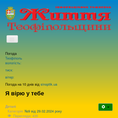
TPL_PROTOSTAR_TOGGLE_MENU
Погода
Головна
Теофіполь
вологість:
Архів випусків газети
тиск:
вітер:
Про нас
Погода на 10 днів від
sinoptik.ua
Я вірю у тебе
Зворотній зв'язок
Деталі
Категорія:
№9 від 29.02.2024 року
Перегляди: 435