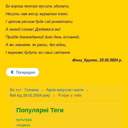
Бо ворога лютого мусить здолати.
Несуть нам весну журавлині ключі,
І цвітом рясним буде сад розквітати.
А нелюд сконає! Діждемося ми!
Прийде довгожданний його день останній.
А ми заживем, як раніш, без війни,
І мирними будуть всі наші світання.
#Інна_Крупяк, 23.02.2024 р.
Попередня
Ви тут:
Головна
Архів випусків газети
№9 від 29.02.2024 року
Я вірю у тебе
Популярні Теги
культура
людина