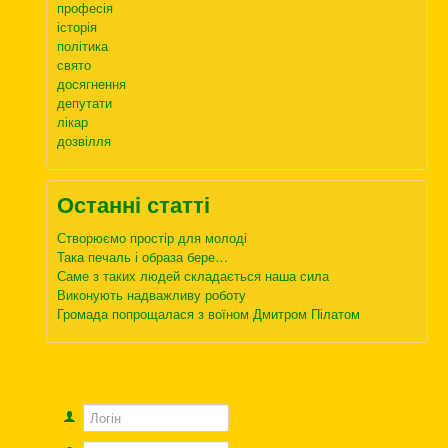
професія
історія
політика
свято
досягнення
депутати
лікар
дозвілля
Останні статті
Створюємо простір для молоді
Така печаль і образа бере…
Саме з таких людей складається наша сила
Виконують надважливу роботу
Громада попрощалася з воїном Дмитром Пілатом
Логін