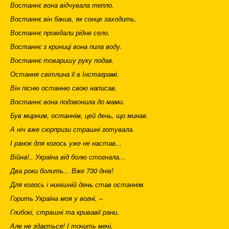
Востаннє вона відчувала тепло.
Востаннє він бачив, як сонце заходить.
Востаннє провідали рідне село.
Востаннє з криниці вона пила воду.
Востаннє товаришу руку подав.
Остання світлина її в Інстаграмі.
Він пісню останню свою написав.
Востаннє вона подзвонила до мами.
Був мирним, останнім, цей день, що минав.
А ніч вже сюрпризи страшні готувала.
І ранок для когось уже не настав...
Війна!.. Україна від болю стогнала...
Два роки болить... Вже 730 днів!
Для когось і нинішній день став останнім.
Горить Україна моя у вогні, –
Глибокі, страшні та кривавії рани.
Але не здається! І точить мечі,