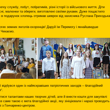
ку службу, побут, побратимів, різні історії із військового життя. Діти
існі, малюнки та обереги, виготовлені своїми руками. Дуже пощастило
 в подарунок хлопець отримав шеврон від захисника Руслана Приходька
огих земних янголів-охоронців! Даруй їм Перемогу і якнайшвидше
 Чекаємо.
ї відбувся один із найяскравіших патріотичних заходів – благодійний
”.
тися талантами наших творчих дітей, але й внести кошти для закупівлі
е саме такою є мета благодійної акції, яку зініціювали і наразі проводить
і з Гончаренко-центром.