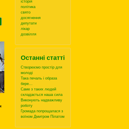
історія
політика
свято
досягнення
депутати
лікар
дозвілля
Останні статті
Створюємо простір для
молоді
Така печаль і образа
бере…
Саме з таких людей
складається наша сила
Виконують надважливу
роботу
и
Громада попрощалася з
воїном Дмитром Пілатом