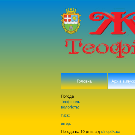
Головна
Архів випуск
Погода
Теофіполь
вологість:
тиск:
вітер:
Погода на 10 днів від
sinoptik.ua