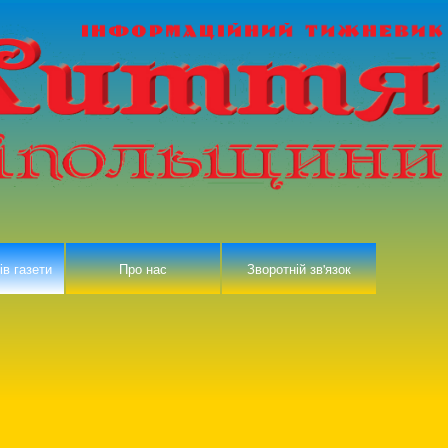
ів газети
Про нас
Зворотній зв'язок