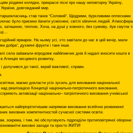
цям різдвяні колядки, прекрасні пісні про нашу неповторну Україну,
 України, довгожданий мир.
таршокласниць став танок “Соловей”. Щедрими, бурхливими оплесками
дночас було приємно бачити усміхнені, світлі обличчя людей. Атмосфера
 затишною, теплою. Хоча, на душі у кожного, без сумніву, був смуток т
ращі…
годійний ярмарок. На ньому усі, хто завітали до нас в цей вечір, мали
ки добра”, духмяні фрукти і таке інше.
жителі села забажали впродовж найближчих днів й надалі вносити кошти в
 в Агенцію місцевого розвитку.
 і долучився до такої, вкрай важливої, справи.
м.
освітяни, маємо докласти усіх зусиль для виховання національної
и над реалізацією Концепції національно-патріотичного виховання,
 сприяють активізації національно– патріотичного виховання учнівської
ишиться найпріорітетнішим напрямом виховання всебічно розвиненої
овних виховних компетентностей сучасної системи освіти.
, зокрема, і тим, які обслуговують підрозділи протиповітряної оборони
різноманітні виховні заходи та просто ЖИТИ!