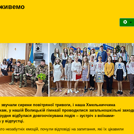
 живемо
 звучали сирени повітряної тривоги, і наша Хмельниччина
ам, у нашій Волицькій гімназії проводилися загальношкільні заход
грудня відбулася довгоочікувана подія – зустріч з воїнами-
у відпустці.
ато незабутніх емоцій, почули відповіді на запитання, які їх цікавили