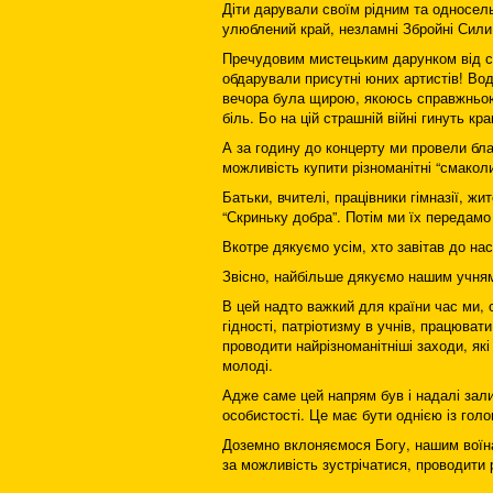
Діти дарували своїм рідним та односель
улюблений край, незламні Збройні Сили
Пречудовим мистецьким дарунком від с
обдарували присутні юних артистів! Во
вечора була щирою, якоюсь справжньою,
біль. Бо на цій страшній війні гинуть к
А за годину до концерту ми провели бла
можливість купити різноманітні “смаколи
Батьки, вчителі, працівники гімназії, 
“Скриньку добра”. Потім ми їх передамо
Вкотре дякуємо усім, хто завітав до нас
Звісно, найбільше дякуємо нашим учня
В цей надто важкий для країни час ми, 
гідності, патріотизму в учнів, працюват
проводити найрізноманітніші заходи, які
молоді.
Адже саме цей напрям був і надалі зал
особистості. Це має бути однією із гол
Доземно вклоняємося Богу, нашим воїнам
за можливість зустрічатися, проводити 