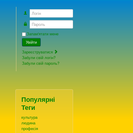
Логін
Пароль
Запам'ятати мене
Увійти
Зареєструватися
Забули свій логін?
Забули свій пароль?
Популярні
Теги
культура
людина
професія