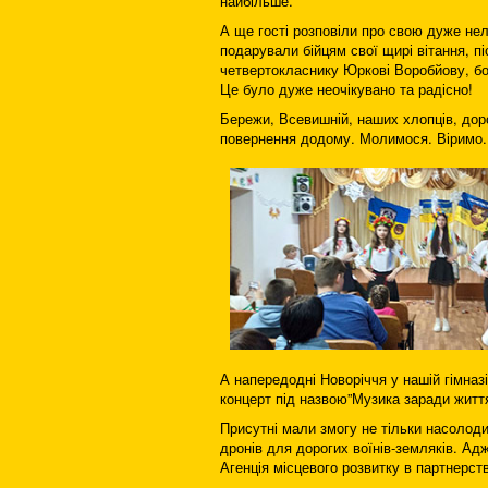
найбільше.
А ще гості розповіли про свою дуже нелег
подарували бійцям свої щирі вітання, п
четвертокласнику Юркові Воробйову, бо
Це було дуже неочікувано та радісно!
Бережи, Всевишній, наших хлопців, дор
повернення додому. Молимося. Віримо.
А напередодні Новоріччя у нашій гімназі
концерт під назвою”Музика заради життя
Присутні мали змогу не тільки насолоди
дронів для дорогих воїнів-земляків. Адж
Агенція місцевого розвитку в партнерств