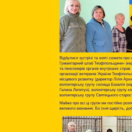
Відбулися зустрічі та зняті сюжети пр
Гуманітарний штаб Теофіпольщини» (кері
та пенсіонерів органів внутрішніх спра
організації ветеранів України Теофіпол
місцевого розвитку (директор Лілія Арх
волонтерську групу селища Базалія (ке
Галина Лепетун), волонтерську групу к
волонтерську групу Святецького старост
Майже про всі ці групи ми постійно роз
великого визнання. Бо їхня щирість, до