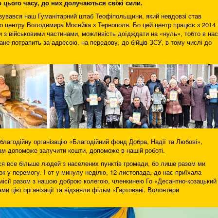
 цього часу, до них долучаються свіжі сили.
зувався наш Гуманітарний штаб Теофіпольщини, який невдовзі став
о центру Володимира Мосейка з Тернополя. Бо цей центр працює з 2014
и з військовими частинами, можливість доїдждати на «нуль», тобто в нас
ване потрапить за адресою, на передову, до бійців ЗСУ, в тому числі до
благодійну організацію «Благодійний фонд Добра, Надії та Любові»,
ам допоможе залучити кошти, допоможе в нашій роботі.
я все більше людей з населених пунктів громади, бо лише разом ми
к у перемогу. І от у минулу неділю, 12 листопада, до нас приїхала
омісії разом з нашою доброю колегою, членкинею Го «Десантно-козацький
и цієї організації та відзняли фільм «Гартовані. Волонтери