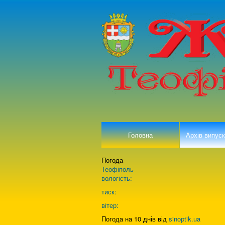
Головна
Архів випуск
Погода
Теофіполь
вологість:
тиск:
вітер:
Погода на 10 днів від
sinoptik.ua