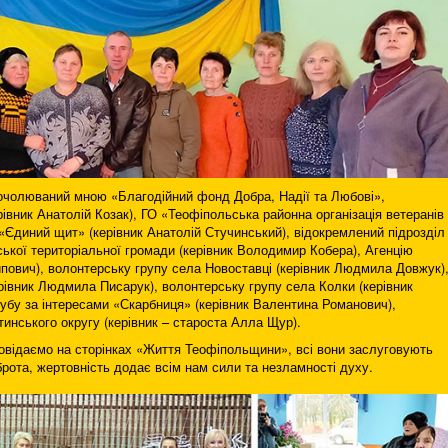
о очолюваний мною «Благодійний фонд Добра, Надії та Любові»,
вник Анатолій Козак), ГО «Теофіпольська районна організація ветеранів
в «Єдиний щит» (керівник Анатолій Стучинський), відокремлений підрозділ
ьської територіальної громади (керівник Володимир Кобера), Агенцію
ипович), волонтерську групу села Новоставці (керівник Людмила Довжук)
рівник Людмила Писарук), волонтерську групу села Колки (керівник
лубу за інтересами «Скарбниця» (керівник Валентина Романович),
инського округу (керівник – староста Алла Щур).
повідаємо на сторінках «Життя Теофіпольщини», всі вони заслуговують
брота, жертовність додає всім нам сили та незламності духу.