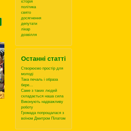
історія
політика
свято
досягнення
депутати
лікар
дозвілля
Останні статті
Створюємо простір для
молоді
Така печаль і образа
бере…
Саме з таких людей
складається наша сила
Виконують надважливу
роботу
Громада попрощалася з
воїном Дмитром Пілатом