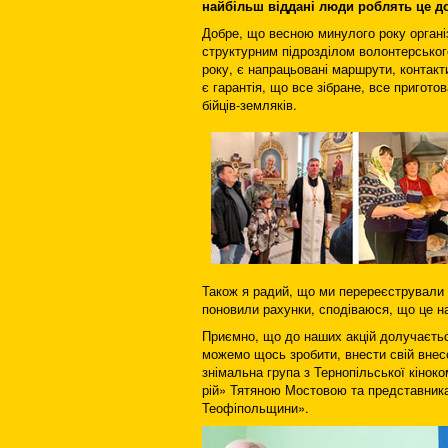
найбільш віддані люди роблять це до
Добре, що весною минулого року органі
структурним підрозділом волонтерськог
року, є напрацьовані маршрути, контакт
є гарантія, що все зібране, все пригото
бійців-земляків.
Також я радий, що ми перереєстрували 
поновили рахунки, сподіваюся, що це н
Приємно, що до наших акцій долучаєтьс
можемо щось зробити, внести свій внесо
знімальна група з Тернопільської кінок
рій» Тятяною Мостовою та представникам
Теофіпольщини».