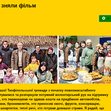
 зняли фільм
нашої Теофіпольської громади з початку повномасштабного
ртувалися та розгорнули потужний волонтерський рух на підтримку
и, хто переказував чи здавав кошти на придбання автомобілів,
зни, бронежилетів, хто приносив овочі, фрукти, консервацію,
шкарпетки, теплі речі, хто готував домашні страви. Я радий, що