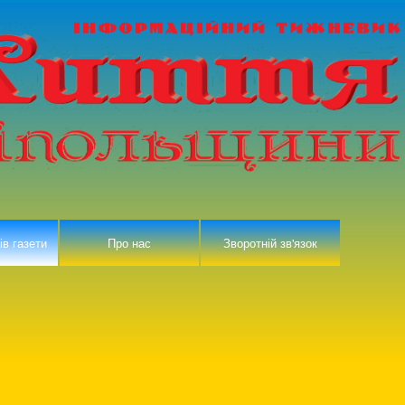
ів газети
Про нас
Зворотній зв'язок