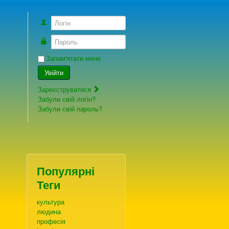
Логін
Пароль
Запам'ятати мене
Увійти
Зареєструватися
Забули свій логін?
Забули свій пароль?
Популярні
Теги
культура
людина
професія