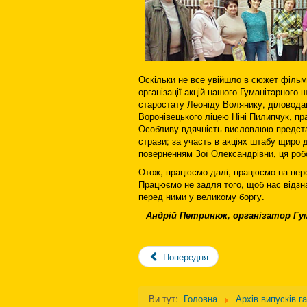
Оскільки не все увійшло в сюжет фільму
організації акцій нашого Гуманітарного
старостату Леоніду Волянику, діловод
Воронівецького ліцею Ніні Пилипчук, пра
Особливу вдячність висловлюю представ
страви; за участь в акціях штабу щиро 
поверненням Зої Олександрівни, ця роб
Отож, працюємо далі, працюємо на перем
Працюємо не задля того, щоб нас відзн
перед ними у великому боргу.
Андрій Петринюк, організатор Гу
Попередня
Ви тут:
Головна
Архів випусків г