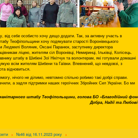
, від себе особисто хочу дещо додати. Так, за активну участь в
 штабу Теофіпольщини хочу подякувати старості Воронівецького
ам Людмилі Воляник, Оксані Паранюк, заступнику директора
цівникам ліцею, жителям сіл Воронівці, Немиринці, Ільківці, Колісець.
нику штабу в Шибені Зої Нікітчук та волонтерам, які готували домашні
дякую всім жителям Шибени та Гаївки. Впевнений, що невдовзі, з
ота відновиться.
огу, нічого не ділимо, невтомно спільно робимо такі добрі справи.
ачили, а задля підтримки наших героїчних Збройних Сил України. Бо ми
манітарного штабу Теофіпольщини, голова БО «Благодійний фон
Добра, Надії та Любові
азети
№46 від 16.11.2023 року