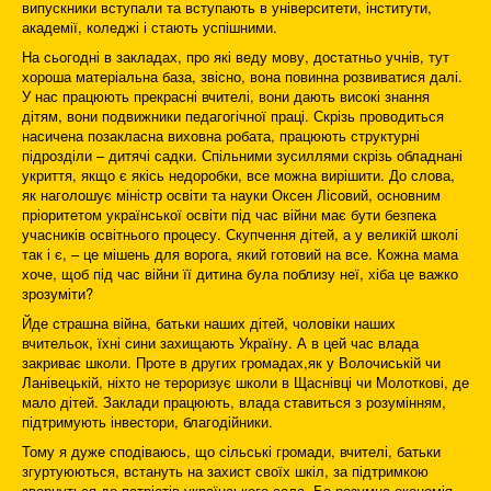
випускники вступали та вступають в університети, інститути,
академії, коледжі і стають успішними.
На сьогодні в закладах, про які веду мову, достатньо учнів, тут
хороша матеріальна база, звісно, вона повинна розвиватися далі.
У нас працюють прекрасні вчителі, вони дають високі знання
дітям, вони подвижники педагогічної праці. Скрізь проводиться
насичена позакласна виховна робата, працюють структурні
підрозділи – дитячі садки. Спільними зусиллями скрізь обладнані
укриття, якщо є якісь недоробки, все можна вирішити. До слова,
як наголошує міністр освіти та науки Оксен Лісовий, основним
пріоритетом української освіти під час війни має бути безпека
учасників освітнього процесу. Скупчення дітей, а у великій школі
так і є, – це мішень для ворога, який готовий на все. Кожна мама
хоче, щоб під час війни її дитина була поблизу неї, хіба це важко
зрозуміти?
Йде страшна війна, батьки наших дітей, чоловіки наших
вчительок, їхні сини захищають Україну. А в цей час влада
закриває школи. Проте в других громадах,як у Волочиській чи
Ланівецькій, ніхто не тероризує школи в Щаснівці чи Молоткові, де
мало дітей. Заклади працюють, влада ставиться з розумінням,
підтримують інвестори, благодійники.
Тому я дуже сподіваюсь, що сільські громади, вчителі, батьки
згуртуюються, встануть на захист своїх шкіл, за підтримкою
звернуться до патріотів українського села. Бо розумна економія –