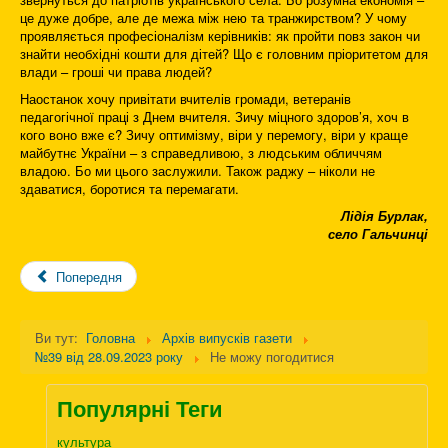
це дуже добре, але де межа між нею та транжирством? У чому
проявляється професіоналізм керівників: як пройти повз закон чи
знайти необхідні кошти для дітей? Що є головним пріоритетом для
влади – гроші чи права людей?
Наостанок хочу привітати вчителів громади, ветеранів
педагогічної праці з Днем вчителя. Зичу міцного здоров’я, хоч в
кого воно вже є? Зичу оптимізму, віри у перемогу, віри у краще
майбутнє України – з справедливою, з людським обличчям
владою. Бо ми цього заслужили. Також раджу – ніколи не
здаватися, боротися та перемагати.
Лідія Бурлак,
село Гальчинці
Попередня
Ви тут:
Головна
Архів випусків газети
№39 від 28.09.2023 року
Не можу погодитися
Популярні Теги
культура