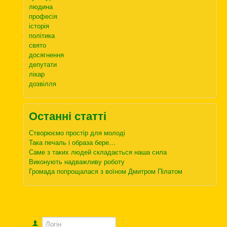
людина
професія
історія
політика
свято
досягнення
депутати
лікар
дозвілля
Останні статті
Створюємо простір для молоді
Така печаль і образа бере…
Саме з таких людей складається наша сила
Виконують надважливу роботу
Громада попрощалася з воїном Дмитром Пілатом
Логін