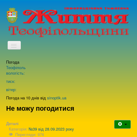
TPL_PROTOSTAR_TOGGLE_MENU
Погода
Головна
Теофіполь
вологість:
Архів випусків газети
тиск:
вітер:
Про нас
Погода на 10 днів від
sinoptik.ua
Не можу погодитися
Зворотній зв'язок
Деталі
Категорія:
№39 від 28.09.2023 року
Перегляди: 976