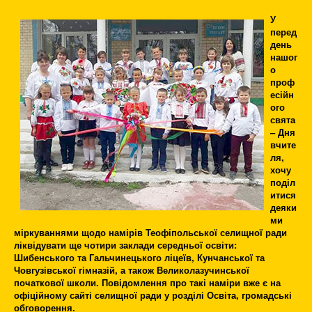
У
перед
день
нашог
о
проф
есійн
ого
свята
– Дня
вчите
ля,
хочу
поділ
итися
деяки
ми
міркуваннями щодо намірів Теофіпольської селищної ради
ліквідувати ще чотири заклади середньої освіти:
Шибенського та Гальчинецького ліцеїв, Кунчанської та
Човгузівської гімназій, а також Великолазучинської
початкової школи. Повідомлення про такі наміри вже є на
офіційному сайті селищної ради у розділі Освіта, громадські
обговорення.