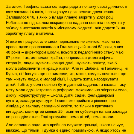
Загалом, Теофіпольська селищна рада з початку своєї діяльності
вже закрила 14 шкіл, і позиціонує це як велике досягнення.
Залишилося 16, з яких 5 влада планує закрити у 2024 році.
Робиться це під гаслом покращення надання освітніх послуг та у
зв’язку з нестачею коштів у місцевому бюджеті, аби додати їх на
заробітну плату вчителям.
Я вже не працюю, але своїх переконань не змінюю, маю на це
право, адже пропрацювала в Гальчинецькій школі 52 роки, з них
40 років – директором школи, всього ж педагогічного стажу маю
57 років. Так, змінилася країна, погіршилася демографічна
ситуація, люди шукають кращої долі, шукають роботу, яка б
могла забезпечити їм краще життя. Але ні Шибена, ні Гальчинці, ні
Кунча, ні Човгузів ще не вимерли, як, може, комусь хочеться, ще
там живуть люди, є молоді сім’ї, і будуть жити, народжувати
дітей. Тобто, у селі повинен бути дитячий садочок та школа. Таку
мету мала адміністративна реформа: максимально зберегти села,
діючу інфраструктуру – школи, дитяі садки, фельдшерські
пункти, заклади культури. І якщо вже приймати рішення про
ліквідацію закладу середньої освіти, то тільки в критичних
випадках, коли дітей менше 25 і освітня субвенція на такі заклади
не розподіляється.Тоді зрозуміло: нема дітей, нема школи.
Але селищна рада, яка прийшла служити громаді, нікого не чує,
вважає, що тільки її думка є єдино правильною. А якщо хтось не