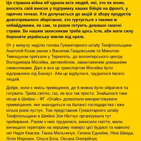
Ця страшна війна об’єднала всіх людей, які, хто як може,
вносять свій внесок у підтримку наших бійців на фронті, у
гарячих точках. Хто долучається до акцій зі збору продуктів
довготривалого зберігання, хто гуртується з такими ж
небайдужими, як сам, та разом готують домашні смачні
страви. Бо нашим захисникам треба щось їсти, аби мати силу
боронити українську землю від орків.
От у минулу неділю голова Гуманітарного штабу Теофіпольщини
Анатолій Козак разом з Василем Гандовським та Миколою
Тимощуком приїхали у Тернопіль, до волонтерського центру
Володимира Мосейка, автомобілем, завантаженим домашніми
смаколиками. Далі в все це транспортом Мосейка було
відправлено під Бахмут. Аби це відбулося, трудилося багато
людей.
Добре, коли є якесь приміщення, де б можна було зібратися та
готувати. Треба світло, газ, не все так просто. Знайшлося таке
місце в Шибені – ФГ «Огайо» дозволили використовувати
прииміщення, яке знаходиться на балансі господарства і вже
кілька років пустує. Тож представник Гуманітарного штабу
Теофіпольщини в Шибені Зоя Ніктчук організувала тут
прибирання. Разом з нею трудилися, виносили сміття, мили,
вичищали територію на першому поверсі цієї будівлі та навколо
неї Надія Квасюк, Ганна Мельничук, Галина Єднобик, Ніна Шведа,
Лілія Морозюк, Ольга Біла, Оксана Онопрійчук.