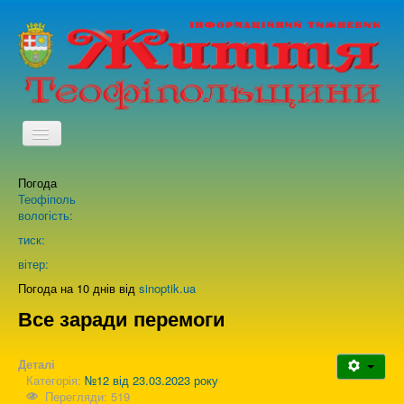
TPL_PROTOSTAR_TOGGLE_MENU
Погода
Головна
Теофіполь
вологість:
Архів випусків газети
тиск:
вітер:
Про нас
Погода на 10 днів від
sinoptik.ua
Все заради перемоги
Зворотній зв'язок
Деталі
Категорія:
№12 від 23.03.2023 року
Перегляди: 519