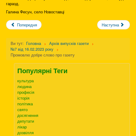
гаразд.
Галина Фесун, село Новоставці
Попередня
Наступна
Ви тут:
Головна
Архів випусків газети
№7 від 16.02.2023 року
Промовлю добре слово про газету
Популярні Теги
культура
людина
професія
історія
політика
свято
досягнення
депутати
лікар
дозвілля