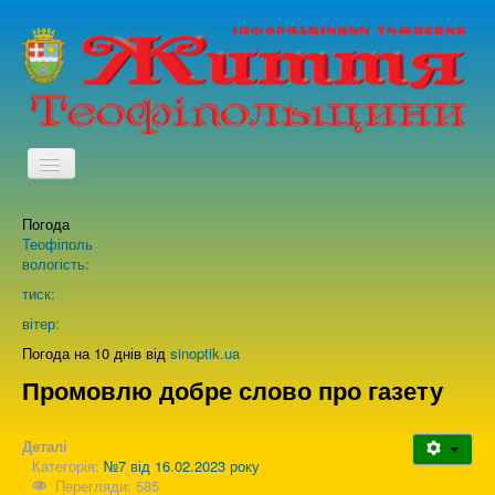
TPL_PROTOSTAR_TOGGLE_MENU
Погода
Головна
Теофіполь
вологість:
Архів випусків газети
тиск:
вітер:
Про нас
Погода на 10 днів від
sinoptik.ua
Промовлю добре слово про газету
Зворотній зв'язок
Деталі
Категорія:
№7 від 16.02.2023 року
Перегляди: 585