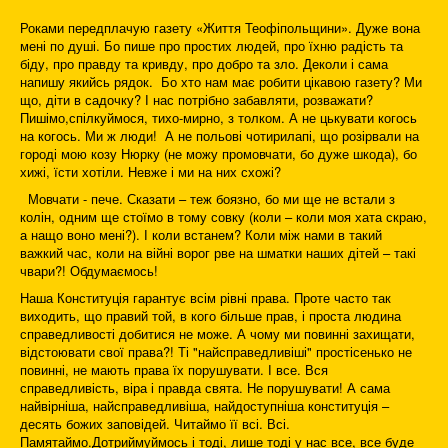
Роками передплачую газету «Життя Теофіпольщини». Дуже вона
мені по душі. Бо пише про простих людей, про їхню радість та
біду, про правду та кривду, про добро та зло. Деколи і сама
напишу якийсь рядок. Бо хто нам має робити цікавою газету? Ми
що, діти в садочку? І нас потрібно забавляти, розважати?
Пишімо,спілкуймося, тихо-мирно, з толком. А не цькувати когось
на когось. Ми ж люди! А не польові чотирилапі, що розірвали на
городі мою козу Нюрку (не можу промовчати, бо дуже шкода), бо
хижі, їсти хотіли. Невже і ми на них схожі?
Мовчати - пече. Сказати – теж боязно, бо ми ще не встали з
колін, одним ще стоїмо в тому совку (коли – коли моя хата скраю,
а нащо воно мені?). І коли встанем? Коли між нами в такий
важкий час, коли на війні ворог рве на шматки наших дітей – такі
чвари?! Обдумаємось!
Наша Конституція гарантує всім рівні права. Проте часто так
виходить, що правий той, в кого більше прав, і проста людина
справедливості добитися не може. А чому ми повинні захищати,
відстоювати свої права?! Ті "найсправедливіші" простісенько не
повинні, не мають права їх порушувати. І все. Вся
справедливість, віра і правда свята. Не порушувати! А сама
найвірніша, найсправедливіша, найдоступніша конституція –
десять божих заповідей. Читаймо її всі. Всі.
Памятаймо.Дотриймуймось і тоді, лише тоді у нас все, все буде