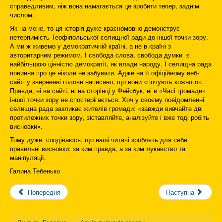
справедливим, ніж вона намагається це зробити тепер, заднім
числом.
Як на мене, то ця історія дуже красномовно демонструє
нетерпимість Теофіпольської селищної ради до іншої точки зору.
А ми ж живемо у демократичній країні, а не в країні з
авторитарним режимом. І свобода слова, свобода думки є
найбільшою цінністю демократії, як влади народу. І селищна рада
повинна про це ніколи не забувати. Адже на її офіційному веб-
сайті у зверненні голови написано, що вони «почують кожного».
Правда, ні на сайті, ні на сторінці у Фейсбук, ні в «Часі громади»
іншої точки зору не спостерігається. Хоч у своєму повідомленні
селищна рада закликає жителів громади: «завжди вивчайте дві
протилежних точки зору, зіставляйте, аналізуйте і вже тоді робіть
висновки».
Тому дуже сподіваюся, що наші читачі зроблять для себе
правильні висновки: за ким правда, а за ким лукавство та
маніпуляції.
Галина Тебенько
Попередня
Наступна