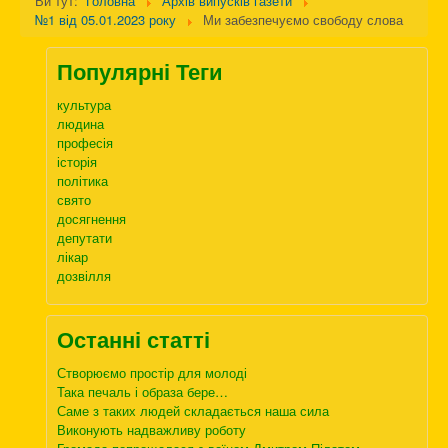
Ви тут:
Головна
Архів випусків газети
№1 від 05.01.2023 року
Ми забезпечуємо свободу слова
Популярні Теги
культура
людина
професія
історія
політика
свято
досягнення
депутати
лікар
дозвілля
Останні статті
Створюємо простір для молоді
Така печаль і образа бере…
Саме з таких людей складається наша сила
Виконують надважливу роботу