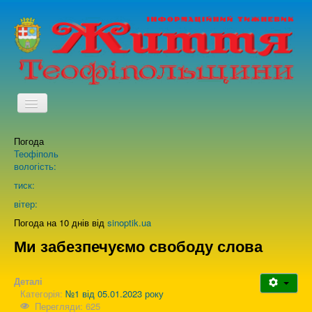
TPL_PROTOSTAR_TOGGLE_MENU
Погода
Головна
Теофіполь
вологість:
Архів випусків газети
тиск:
вітер:
Про нас
Погода на 10 днів від
sinoptik.ua
Ми забезпечуємо свободу слова
Зворотній зв'язок
Деталі
Категорія:
№1 від 05.01.2023 року
Перегляди: 625