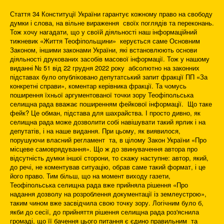
Стаття 34 Конституції України гарантує кожному право на свободу
думки і слова, на вільне вираження своїх поглядів та переконань.
Тож хочу нагадати, що у своїй діяльності наш інформаційний
тижневик «Життя Теофіпольщини» керується саме Основним
Законом, іншими законами України, які встановлюють основи
діяльності друкованих засобів масової інформації. Тож у нашому
виданні № 51 від 22 грудня 2022 року абсолютно на законних
підставах було опубліковано депутатський запит фракції ПП «За
конкретні справи», коментар керівника фракції. Та чомусь
поширення їхньої аргументованої точки зору Теофіпольська
селищна рада вважає поширенням фейкової інформації. Що таке
фейк? Це обман, підстава для шахрайства. І просто дивно, як
селищна рада може дозволити собі навішувати такий ярлик і на
депутатів, і на наше видання. При цьому, як виявилося,
порушуючи власний регламент та, в цілому Закон України «Про
місцеве самоврядування». Що ж до звинувачення автора про
відсутність думки іншої сторони, то скажу наступне: автор, який,
до речі, не коментував ситуацію, обрав саме такий формат, і це
його право. Тим більш, що на момент виходу газети,
Теофіпольська селищна рада вже прийняла рішення «Про
надання дозволу на розроблення документації із землеустрою»,
таким чином вже засвідчила свою точку зору. Логічним було б,
якби до сесії, до прийняття рішення селищна рада роз'яснила
громаді, що її бачення цього питання є єдино правильним та