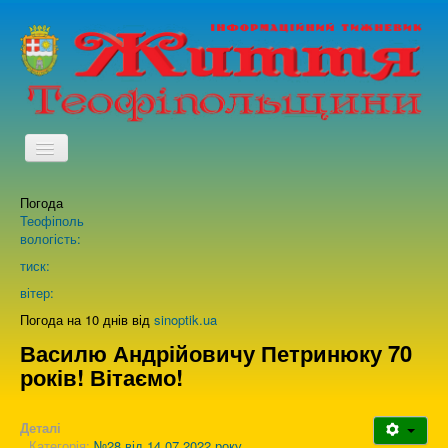
TPL_PROTOSTAR_TOGGLE_MENU
Погода
Головна
Теофіполь
вологість:
Архів випусків газети
тиск:
вітер:
Про нас
Погода на 10 днів від
sinoptik.ua
Василю Андрійовичу Петринюку 70
років! Вітаємо!
Зворотній зв'язок
Деталі
Категорія:
№28 від 14.07.2022 року