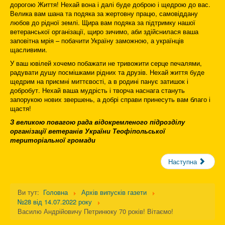
дорогою Життя! Нехай вона і далі буде доброю і щедрою до вас.
Велика вам шана та подяка за жертовну працю, самовіддану
любов до рідної землі. Щира вам подяка за підтримку нашої
ветеранської організації, щиро зичимо, аби здійснилася ваша
заповітна мрія – побачити Україну заможною, а українців
щасливими.
У ваш ювілей хочемо побажати не тривожити серце печалями,
радувати душу посмішками рідних та друзів. Нехай життя буде
щедрим на приємні миттєвості, а в родині панує затишок і
добробут. Нехай ваша мудрість і творча наснага стануть
запорукою нових звершень, а добрі справи принесуть вам благо і
щастя!
З великою повагою рада відокремленого підрозділу
організації ветеранів України Теофіпольської
територіальної громади
Наступна
Ви тут:
Головна
Архів випусків газети
№28 від 14.07.2022 року
Василю Андрійовичу Петринюку 70 років! Вітаємо!