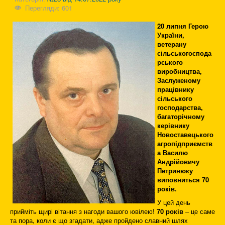
Перегляди: 601
20 липня Герою
України,
ветерану
сільськогоспода
рського
виробництва,
Заслуженому
працівнику
сільського
господарства,
багаторічному
керівнику
Новоставецького
агропідприємств
а Василю
Андрійовичу
Петринюку
виповниться 70
років.
У цей день
прийміть щирі вітання з нагоди вашого ювілею!
70 років
– це саме
та пора, коли є що згадати, адже пройдено славний шлях