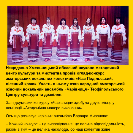
Нещодавно Хмельницький обласний науково-методичний
центр культури та мистецтва провів огляд-конкурс
аматорських вокальних колективів «Наш Подільський,
пісенний краю». Участь в ньому взяв народний аматорський
жіночий вокальний ансамбль «Чарівниця» Теофіпольського
Центру культури та дозвілля.
За підсумками конкурсу «Чарівниця» здобула друге місце у
номінації «Академічна манера виконання».
Ось що розказує керівник ансамблю Варвара Миронова:
– Кожний конкурс – це випробування, це велика відповідальність,
разом з тим – це велика насолода, бо наш колектив живе