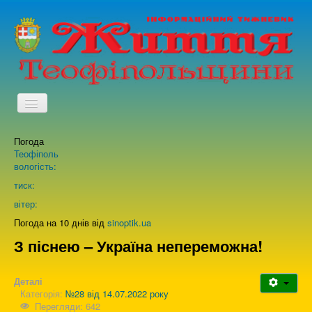
TPL_PROTOSTAR_TOGGLE_MENU
Погода
Головна
Теофіполь
вологість:
Архів випусків газети
тиск:
вітер:
Про нас
Погода на 10 днів від
sinoptik.ua
З піснею – Україна непереможна!
Зворотній зв'язок
Деталі
Категорія:
№28 від 14.07.2022 року
Перегляди: 642