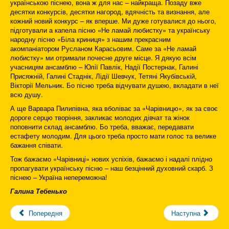
українською піснею, вона ж для нас – найкраща. Позаду вже
десятки конкурсів, десятки нагород, вдячність та визнання, але
кожний новий конкурс – як вперше. Ми дуже готувалися до нього,
підготували а капела пісню «Не ламай любистку» та українську
народну пісню «Біла криниця» з нашим прекрасним
акомпаніатором Русланом Карасьовим. Саме за «Не ламай
любистку» ми отримали почесне друге місце. Я дякую всім
учасницям ансамблю – Юлії Павлік, Надії Постернак, Галині
Присяжній, Галині Стаднік, Лідії Шевчук, Тетяні Якубівській,
Вікторії Мельник. Бо пісню треба відчувати душею, вкладати в неї
всю душу.
А ще Варвара Пилипівна, яка вболіває за «Чарівницю», як за своє
дороге серцю творіння, закликає молодих дівчат та жінок
поповнити склад ансамблю. Бо треба, вважає, передавати
естафету молодим. Для цього треба просто мати голос та велике
бажання співати.
Тож бажаємо «Чарівниці» нових успіхів, бажаємо і надалі плідно
пропагувати українську пісню – наш безцінний духовний скарб. З
піснею – Україна непереможна!
Галина Тебенько
Попередня
Наступна