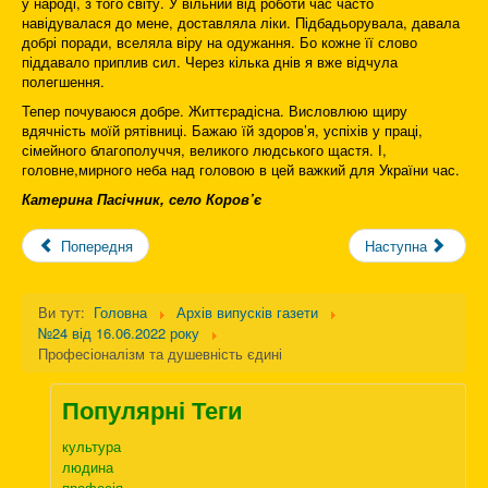
у народі, з того світу. У вільний від роботи час часто
навідувалася до мене, доставляла ліки. Підбадьорувала, давала
добрі поради, вселяла віру на одужання. Бо кожне її слово
піддавало приплив сил. Через кілька днів я вже відчула
полегшення.
Тепер почуваюся добре. Життєрадісна. Висловлюю щиру
вдячність моїй рятівниці. Бажаю їй здоров’я, успіхів у праці,
сімейного благополуччя, великого людського щастя. І,
головне,мирного неба над головою в цей важкий для України час.
Катерина Пасічник, село Коров’є
Попередня
Наступна
Ви тут:
Головна
Архів випусків газети
№24 від 16.06.2022 року
Професіоналізм та душевність єдині
Популярні Теги
культура
людина
професія