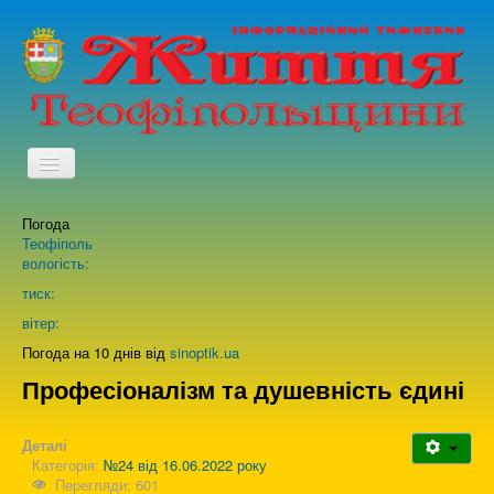
TPL_PROTOSTAR_TOGGLE_MENU
Погода
Головна
Теофіполь
вологість:
Архів випусків газети
тиск:
вітер:
Про нас
Погода на 10 днів від
sinoptik.ua
Професіоналізм та душевність єдині
Зворотній зв'язок
Деталі
Категорія:
№24 від 16.06.2022 року
Перегляди: 601