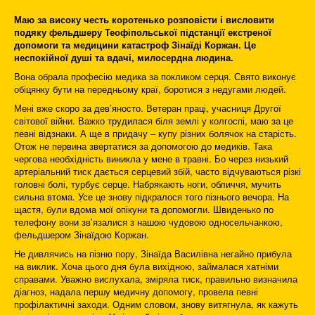
Маю за високу честь коротенько розповісти і висловити
подяку фельдшеру Теофіпольської підстанції екстреної
допомоги та медицини катастроф Зінаїді Коржан. Це
неспокійної душі та вдачі, милосердна людина.
Вона обрала професію медика за покликом серця. Свято виконує
обіцянку бути на передньому краї, боротися з недугами людей.
Мені вже скоро за дев’яносто. Ветеран пра­ці, учасниця Другої
світової війни. Важко трудилася біля землі у колгоспі, маю за це
певні відзнаки. А ще в придачу – купу різних болячок на старість.
Отож не первина звертатися за допомогою до медиків. Така
чергова необхідність виникла у мене в травні. Бо через низький
артеріальний тиск дається серцевий збій, часто відчуваються різкі
головні болі, турбує серце. Набрякають ноги, обличчя, мучить
сильна втома. Усе це знову підкралося того пізнього вечора. На
щастя, були вдома мої опікуни та допомогли. Швиденько по
телефону вони зв’язалися з нашою чудовою односельчанкою,
фельдшером Зінаїдою Коржан.
Не дивлячись на пізню пору, Зінаїда Василівна негайно прибула
на виклик. Хоча цього дня була вихідною, займалася хатніми
справами. Уважно вислухала, зміряла тиск, правильно визначила
діагноз, надала першу медичну допомогу, провела певні
профілактичні заходи. Одним словом, знову витягнула, як кажуть