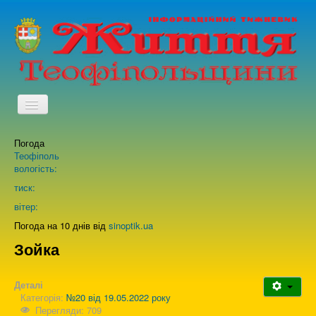
TPL_PROTOSTAR_TOGGLE_MENU
Погода
Головна
Теофіполь
вологість:
Архів випусків газети
тиск:
вітер:
Про нас
Погода на 10 днів від
sinoptik.ua
Зойка
Зворотній зв'язок
Деталі
Категорія:
№20 від 19.05.2022 року
Перегляди: 709