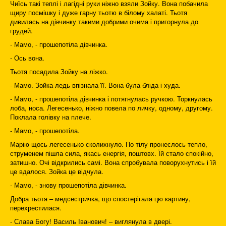
Чиїсь такі теплі і лагідні руки ніжно взяли Зойку. Вона побачила
щиру посмішку і дуже гарну тьотю в білому халаті. Тьотя
дивилась на дівчинку такими добрими очима і пригорнула до
грудей.
- Мамо, - прошепотіла дівчинка.
- Ось вона.
Тьотя посадила Зойку на ліжко.
- Мамо. Зойка ледь впізнала її. Вона була бліда і худа.
- Мамо, - прошепотіла дівчинка і потягнулась ручкою. Торкнулась
лоба, носа. Легесенько, ніжно повела по личку, одному, другому.
Поклала голівку на плече.
- Мамо, - прошепотіла.
Марію щось легесенько сколихнуло. По тілу пронеслось тепло,
струменем пішла сила, якась енергія, поштовх. Їй стало спокійно,
затишно. Очі відкрились самі. Вона спробувала поворухнутись і їй
це вдалося. Зойка це відчула.
- Мамо, - знову прошепотіла дівчинка.
Добра тьотя – медсестричка, що спостерігала цю картину,
перехрестилася.
- Слава Богу! Василь Іванович! – виглянула в двері.