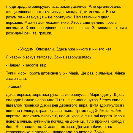
Люди зраділо заворушились, заметушились. Але організовано,
дисципліновано потягнулись до виходу. Діти мовчали. Вони
розуміли – евакуація – це порятунок. Напівтемний підвал
порожнів. Марія і Зоя лежали тихо. Хтось співчутливо провів
поглядом. Хтось понадіявся на когось з інших. Залишились тільки
розкидані речі та іграшки.
- Уходим. Опоздали. Здесь уже никого и ничего нет.
Ліхтарик різонув темряву. Зойка заворушилась.
- Нашел, - засопів звір.
Тупий нісок чобота штовхнув у бік Марії. Ще раз, сильніше. Жінка
застогнала.
- Живая!
Дика, ворожа, жорстока рука нагло рвонула з Марії одежу. Щось
холодне і гидке наповнило її геть знесилене нутро. Через хвилю
підвалом пронісся дикий рев двоногого звіра. Дитя здригнулося і
підвело голівку, страх скував тільце. Прямо над Зойкою, майже
впритул, дивились вирячені, налиті кров’ю п’яні очі ворога. Марія
повела очима, зупинила погляд на донечці. Тіло пройняв холод і
біль. Все попливло. Стихло. Темрява. Дівчинка бачила, як
страховисько підвелось і почвалало до виходу. Зойка