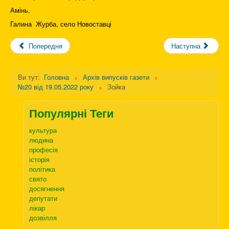
Амінь.
Галина Журба, село Новоставці
Попередня
Наступна
Ви тут:
Головна
Архів випусків газети
№20 від 19.05.2022 року
Зойка
Популярні Теги
культура
людина
професія
історія
політика
свято
досягнення
депутати
лікар
дозвілля