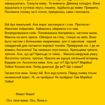
заворушилась. Гукнула маму. Та мовчала. Дівчинці холодно. Вона
відшукала в сутінках якусь лашину, підійшла до мами. Прикрила.
Положила голівку на її плече, прикрилась сама і попливла.
Бій був пекельний. Але ворог захлинувся і стих. Притихли і
Миколині побратими. Займались обережно хто чим.
Впорядковували себе. Поповнювали боєприпаси, чистили окопи.
Микола на мить присів. Обіперся на стіну, глянув на небо. Воно
було чистим з біленькими хмаринками, але ті заволікав чорний
смердючий дим палаючої ворожої техніки. Примружив очі. І де не
візмись Анголятко! Так низенько опустилось. Крильцями тріпоче,
тріпоче. Але, що це? Крильця то темні... Микола напружив увагу.
Янголятко тріпоче, тріпоче. Микола аж відчув легенький вітерець.
Відкрив очі. Анголятка нема. Але, що то? Що було? Марійка!
Зойка! Кохана моя. Люба донечка! Де ви?! Що з вами?
Засвистіли міни. Знову бій. Все відступило. Перед очима тільки
ненависний ворог. Ні, не пройдеш! Не пройдеш! Там Марійка!
Зойка!
- Мамо! Мамо!
- Ось твоя мама. Ось. Вона є.