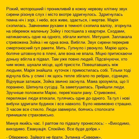
Різкий, моторошний і проникливий в кожну нервову клітину звук
сирени різонув слух і місто вкотре здригнулось. Здригнулась
темна ніч і зорі, і небо, все живе, здається, і мертве. Марія
схопилась. Завченими рухами в темноті схопила валізу, згорнула
на оберемок маленьку Зойку і поспішила з квартири. Сходами,
натикаючись одне на одного, збігали жителі. Метушня. Заплакала
стривожена Зойка і не одна вона. Вибігли. Звук сирени перекрив
смертоносний гул ракети. Мить. Гупнуло і рвонуло. Марію щось
боляче штовхнуло в плечі, але вона не впала. Міцно притискаючи
доньку вбігла в підвал. Там уже повно людей. Підсвічуючи, хто
чим може, шукали місце, щоб присісти. Повештавшись між
людьми, Марія знайшла куточок і примостилась собі. Тільки тоді
відчула біль у спині і як щось тепле збігало по ребрах, сідницях.
Відчувши затишок, Зойка звично заснула. Мама зрозуміла, що її
поранено. Шепнула сусідці. Та заметушилась. Прийшли люди.
Зручніше положили Марію, перев’язали рану. Стривожені,
перелякані люди втихали, тулячись одне до одного. Та гул і нові
вибухи здригали будинок і все навколо. Було невимовно страшно.
З часом все стихло. Люди завмерли, боячись сполохати
принишкле страховисько.
Минув якийсь час. І раптом по підвалу пронеслось: - «Виходимо,
виходимо. Евакуація. Спокійно. Все буде добре.»
- Обережно. Зайвого не брати. Зупинка «Скверик».