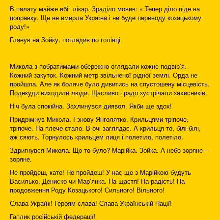
В палату майже вбіг лікар. Зраділо мовив: « Тепер діло піде на
поправку. Ще не вмерла Україна і не буде переводу козацькому
роду!»
Глянув на Зойку, погладив по голівці.
Микола з побратимами обережно оглядали кожне подвір’я.
Кожний закуток. Кожний метр звільненої рідної землі. Орда не
пройшла. Але як боляче було дивитись на спустошену місцевість.
Подекуди виходили люди. Щасливо і радо зустрічали захисників.
Ніч була спокійна. Захлинувся диявол. Якби ще здох!
Придрімнув Микола. І знову Янголятко. Крильцями тріпоче,
тріпоче. На плече стало. В очі заглядає. А крильця то, білі-білі,
аж сяють. Торнулось крильцем лиця і полетіло, полетіло.
Здригнувся Микола. Що то було? Марійка. Зойка. А небо зоряне –
зоряне.
Не пройдеш, кате! Не пройдеш! У нас ще з Марійкою будуть
Василько, Дениско чи Мар’янка. На щастя! На радість! На
продовження Роду Козацького! Сильного! Вільного!
Слава Україні! Героям слава! Слава Українській Нації!
Гаплик російській федерації!