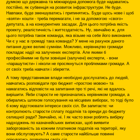
думкою що державна та міжнародна допомога буде надаватись
постійно, як субвенція на розвиток інфраструктури. Не буде.
Навпаки, буде зменшуватись і припинятись. Буде щось нове і щоб
«взяти» кошти - треба перемагати, і не за допомогою «свого»
депутата, а на конкурентних засадах. Для цього потрібна якість
проекту, реалістичність і життєздатність. Ну, звичайно ж, для
цього потрібна також команда, яка візьме на себе його виконання.
Чи є у нас в громаді така команда? У мене на рахунок даного
питання дуже великі сумніви. Можливо, керівництво громади
покладає надії на залучених експертів. Але якими б
професійними не були зовнішні (залучені) експерти, - вони
«парашутисти» і ніколи не просякнуться проблемами громади. А
от своїх треба навчати і зберегти.
А тому представникам влади необхідно дослухатись до людей,
навчатись розповідати про бюджет «простою мовою» та
намагатись відповісти на запитання про ті речі, які не вдалось
вирішити. Якби старости не призначались керівником громади, а
обирались шляхом голосування на місцевих виборах, то тоді було
б кому відстоювати інтереси своїх сіл. Ви запитаєте: чи
контролюють старости сплату податків та оренди до бюджету
селищної ради? Звичайно, ні. І як часто вони роблять вибірку
надходжень по казначейських виписках, щоб виявити
заборгованість за кожним платником податків на території, яку
вони обслуговують? А саме старости найбільше повинні
опікуватись розвитком своїх сіл.