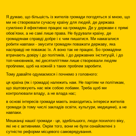
Я думаю, що більшість із жителів громади погодяться зі мною, що
ми не створювали сучасну країну для людей, де держава
сумлінно й ефективно працює на громадян. Де у держави є прямі
обов’язки, а не самі лише права. Не будували країну, де
громадянам справді добре і є чим пишатися. Ми намагалися
робити навпаки - змусити громадян поважати державу, яка
насправді не поважає їх. А воно так не працює. Бо громадяни
втрачають довіру і до політиків, і до державних інституцій, і до
топ-чиновників, які десятиліттями лише створювали людям
проблеми, щоб на кожній з таких проблем заробити.
Тому давайте одумаємося і почнемо з головного:
ця країна (як і громада) належить нам. Не партіям чи політикам,
що зіштовхують нас між собою лобами. Треба щоб ми
контролювали владу, а не влада нас;
в основі інтересів громади мають знаходитись інтереси жителів
громади (в тому числі закладів освіти, культури, медицини), а не
навпаки.
Мешканці нашої громади - це, здебільшого, люди похилого віку,
які не є активними. Окрім того, вони не були ознайомлені з
сутністю реформи місцевого самоврядування.