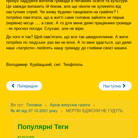
пробує надурити жителів громади в питаннях освіти та культури.
Це завжди вилазить їй боком, але ще ніколи не зупиняло від
наступних спроб. Чи знову будемо танцювати на граблях? І
потрібно пам’ятати, що в житті саме головне зайняти не перше
(керівне) місце …. а своє. А то для мене деякі працівники громади
- як прогноз погоди. Слухаю, але не вірю.
До чого я так? Щоб пам’ятати, що все так швидкоплинне. А жити
потрібно по людськи- раз ми не вічні. А то мені здається, що деякі
наші «патріоти» люблять нашу громаду до глибини своєї кишені.
Володимир Курбацький, смт. Теофіполь
Попередня
Наступна
Ви тут:
Головна
Архів випусків газети
№ 40 від 07.10.2021 року
МЕРТВІ БДЖОЛИ НЕ ГУДУТЬ
Популярні Теги
культура