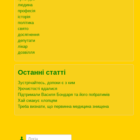
людина
професія
історія
політика
свято
досягнення
депутати
лікар
дозвілля
Останні статті
Зустрічайтесь, допоки є з ким
Урочистості вдалися
Підтримали Василя Бондаря та його побратимів
Хай смакує хлопцям
Треба визнати, що первинна медицина знищена
Логін