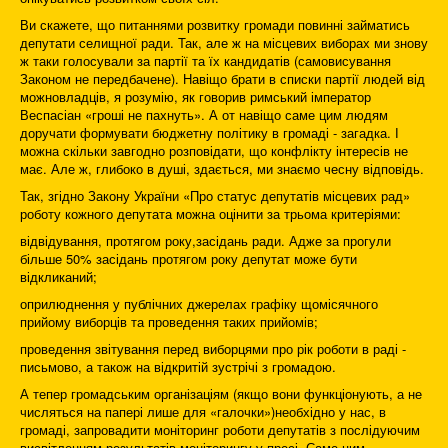
Ви скажете, що питаннями розвитку громади повинні займатись
депутати селищної ради. Так, але ж на місцевих виборах ми знову
ж таки голосували за партії та їх кандидатів (самовисування
Законом не передбачене). Навіщо брати в списки партії людей від
можновладців, я розумію, як говорив римський імператор
Веспасіан «гроші не пахнуть». А от навіщо саме цим людям
доручати формувати бюджетну політику в громаді - загадка. І
можна скільки завгодно розповідати, що конфлікту інтересів не
має. Але ж, глибоко в душі, здається, ми знаємо чесну відповідь.
Так, згідно Закону України «Про статус депутатів місцевих рад»
роботу кожного депутата можна оцінити за трьома критеріями:
відвідування, протягом року,засідань ради. Адже за прогули
більше 50% засідань протягом року депутат може бути
відкликаний;
оприлюднення у публічних джерелах графіку щомісячного
прийому виборців та проведення таких прийомів;
проведення звітування перед виборцями про рік роботи в раді -
письмово, а також на відкритій зустрічі з громадою.
А тепер громадським організаціям (якщо вони функціонують, а не
числяться на папері лише для «галочки»)необхідно у нас, в
громаді, запровадити моніторинг роботи депутатів з послідуючим
висвітленням результатів моніторингу у пресі. Саме цим