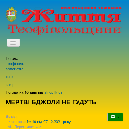
TPL_PROTOSTAR_TOGGLE_MENU
Погода
Головна
Теофіполь
вологість:
Архів випусків газети
тиск:
вітер:
Про нас
Погода на 10 днів від
sinoptik.ua
МЕРТВІ БДЖОЛИ НЕ ГУДУТЬ
Зворотній зв'язок
Деталі
Категорія:
№ 40 від 07.10.2021 року
Перегляди: 785