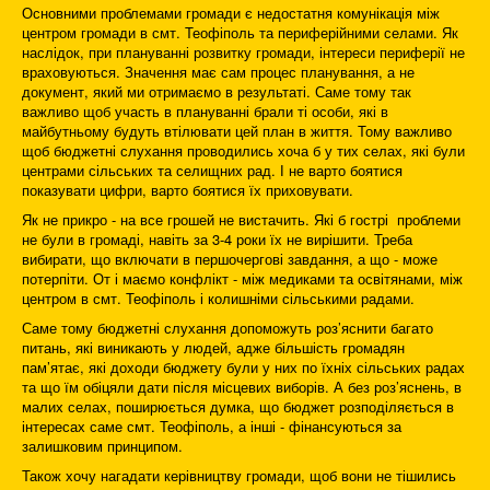
Основними проблемами громади є недостатня комунікація між
центром громади в смт. Теофіполь та периферійними селами. Як
наслідок, при плануванні розвитку громади, інтереси периферії не
враховуються. Значення має сам процес планування, а не
документ, який ми отримаємо в результаті. Саме тому так
важливо щоб участь в плануванні брали ті особи, які в
майбутньому будуть втілювати цей план в життя. Тому важливо
щоб бюджетні слухання проводились хоча б у тих селах, які були
центрами сільських та селищних рад. І не варто боятися
показувати цифри, варто боятися їх приховувати.
Як не прикро - на все грошей не вистачить. Які б гострі проблеми
не були в громаді, навіть за 3-4 роки їх не вирішити. Треба
вибирати, що включати в першочергові завдання, а що - може
потерпіти. От і маємо конфлікт - між медиками та освітянами, між
центром в смт. Теофіполь і колишніми сільськими радами.
Саме тому бюджетні слухання допоможуть роз’яснити багато
питань, які виникають у людей, адже більшість громадян
пам’ятає, які доходи бюджету були у них по їхніх сільських радах
та що їм обіцяли дати після місцевих виборів. А без роз’яснень, в
малих селах, поширюється думка, що бюджет розподіляється в
інтересах саме смт. Теофіполь, а інші - фінансуються за
залишковим принципом.
Також хочу нагадати керівництву громади, щоб вони не тішились