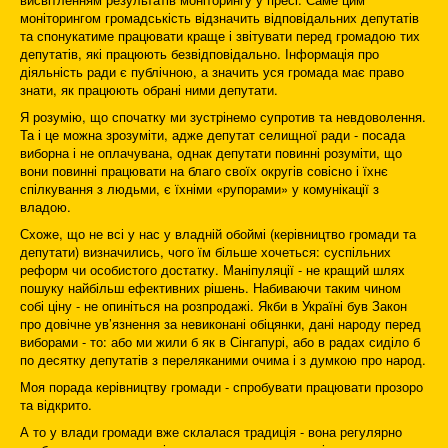
моніторингом громадськість відзначить відповідальних депутатів
та спонукатиме працювати краще і звітувати перед громадою тих
депутатів, які працюють безвідповідально. Інформація про
діяльність ради є публічною, а значить уся громада має право
знати, як працюють обрані ними депутати.
Я розумію, що спочатку ми зустрінемо супротив та невдоволення.
Та і це можна зрозуміти, адже депутат селищної ради - посада
виборна і не оплачувана, однак депутати повинні розуміти, що
вони повинні працювати на благо своїх округів совісно і їхнє
спілкування з людьми, є їхніми «рупорами» у комунікації з
владою.
Схоже, що не всі у нас у владній обоймі (керівництво громади та
депутати) визначились, чого їм більше хочеться: суспільних
реформ чи особистого достатку. Маніпуляції - не кращий шлях
пошуку найбільш ефективних рішень. Набиваючи таким чином
собі ціну - не опиніться на розпродажі. Якби в Україні був Закон
про довічне ув’язнення за невиконані обіцянки, дані народу перед
виборами - то: або ми жили б як в Сінгапурі, або в радах сиділо б
по десятку депутатів з переляканими очима і з думкою про народ.
Моя порада керівництву громади - спробувати працювати прозоро
та відкрито.
А то у влади громади вже склалася традиція - вона регулярно