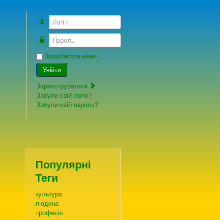
Логін
Пароль
Запам'ятати мене
Увійти
Зареєструватися
Забули свій логін?
Забули свій пароль?
Популярні
Теги
культура
людина
професія