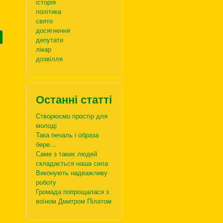
історія
політика
свято
досягнення
депутати
лікар
дозвілля
Останні статті
Створюємо простір для
молоді
Така печаль і образа
бере…
Саме з таких людей
складається наша сила
Виконують надважливу
роботу
Громада попрощалася з
воїном Дмитром Пілатом