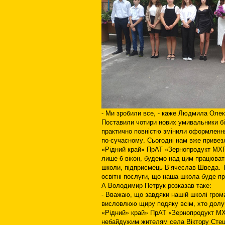
- Ми зробили все, - каже Людмила Олек
Поставили чотири нових умивальники біл
практично повністю змінили оформлення
по-сучасному. Сьогодні нам вже привезл
«Рідний край» ПрАТ «Зернопродукт МХП»
лише 6 вікон, будемо над цим працюват
школи, підприємець В’ячеслав Шведа. Т
освітні послуги, що наша школа буде пр
А Володимир Петрук розказав таке:
- Вважаю, що завдяки нашій школі грома
висловлюю щиру подяку всім, хто долуч
«Рідний» край» ПрАТ «Зернопродукт МХ
небайдужим жителям села Віктору Сте