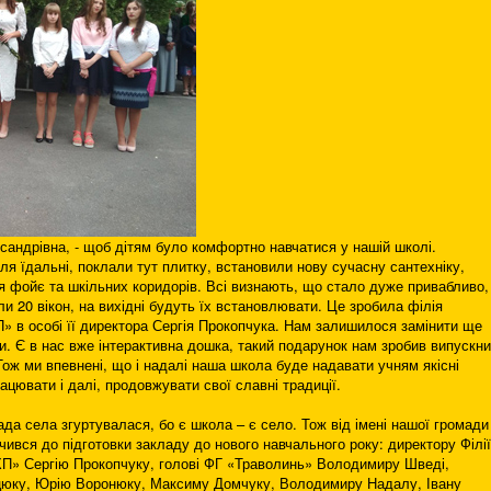
сандрівна, - щоб дітям було комфортно навчатися у нашій школі.
я їдальні, поклали тут плитку, встановили нову сучасну сантехніку,
 фойє та шкільних коридорів. Всі визнають, що стало дуже привабливо,
и 20 вікон, на вихідні будуть їх встановлювати. Це зробила філія
 в особі її директора Сергія Прокопчука. Нам залишилося замінити ще
и. Є в нас вже інтерактивна дошка, такий подарунок нам зробив випускни
ож ми впевнені, що і надалі наша школа буде надавати учням якісні
ацювати і далі, продовжувати свої славні традиції.
да села згуртувалася, бо є школа – є село. Тож від імені нашої громади
ився до підготовки закладу до нового навчального року: директору Філії
П» Сергію Прокопчуку, голові ФГ «Траволинь» Володимиру Шведі,
цюку, Юрію Воронюку, Максиму Домчуку, Володимиру Надалу, Івану