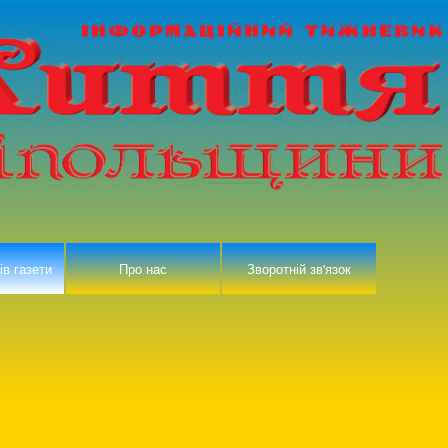
ів газети
Про нас
Зворотній зв'язок