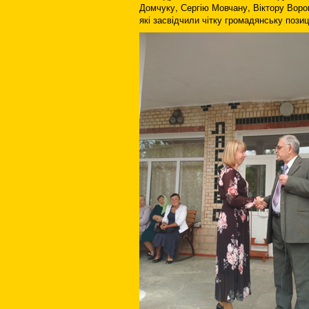
Домчуку, Сергію Мовчану, Віктору Воро
які засвідчили чітку громадянську позиц