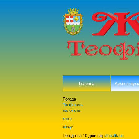
Головна
Архів випуск
Погода
Теофіполь
вологість:
тиск:
вітер:
Погода на 10 днів від
sinoptik.ua