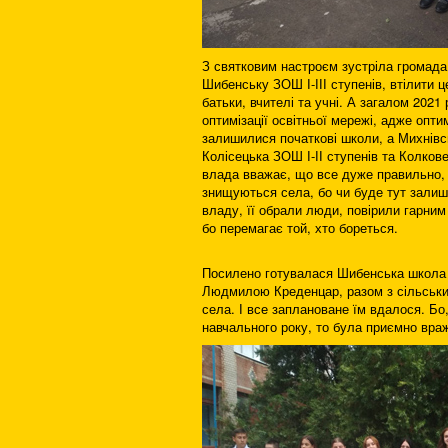
З святковим настроєм зустріла громада
Шибенську ЗОШ І-ІІІ ступенів, втілити 
батьки, вчителі та учні. А загалом 2021
оптимізації освітньої мережі, адже опт
залишилися початкові школи, а Михнівс
Колісецька ЗОШ І-ІІ ступенів та Колков
влада вважає, що все дуже правильно, 
знищуються села, бо чи буде тут залиш
владу, її обрали люди, повірили гарним
бо перемагає той, хто бореться.
Посилено готувалася Шибенська школа д
Людмилою Креденцар, разом з сільськи
села. І все заплановане їм вдалося. Бо,
навчального року, то була приємно вра