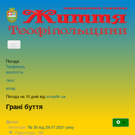
TPL_PROTOSTAR_TOGGLE_MENU
Погода
Головна
Теофіполь
вологість:
Архів випусків газети
тиск:
вітер:
Про нас
Погода на 10 днів від
sinoptik.ua
Грані буття
Зворотній зв'язок
Деталі
Категорія:
№ 30 від 29.07.2021 року
Перегляди: 789