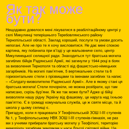
Як так може
бути?
Нещодавно довелося мені лікуватися в реабілітаційному центрі у
селі Микулинці теперішнього Теребовлянського району
Тернопільської області. Заклад хороший, послуги та умови досить
непогані. Але не про те я хочу висловитися. Не дає мені спокою
картина, яку побачила при в’їзді у це мальовниче село, центр
Микулинецької селищної ради. Знаходиться тут братська могила
загиблих бійців Радянської Армії, які загинули у 1944 році в боях
за визволення Тернополя та області від фашистсько-німецьких
загарбників. На могилі пам’ятник, 5 вертикальних стели та 6
горизонтальних стели з прізвищами та іменами загиблих та напис
– «Солдату-визволителю Радянської Армії». Але в якому стані ця
братська могила! Стели почорніли, не можна розібрати, що там
написано, скрізь бур’яни. Як же так може бути? Адже ці бійці
визволяли нашу рідну Україну від фашизму, це наруга над їхньою
пам’яттю. Є в громаді комунальна служба, це ж святе місце, та й
школа у цьому селищі є.
Пригадую, коли я працювала У Теофіпольській ЗОШ І-ІІІ ступенів
№ 1, у Теофіпольському НВК ЗОШ І-ІІІ ступенів-гімназія, не раз
ми з учнями прибирали братську могилу у Теофіполі, територію
меморіалу загиблим землякам у часи Другої світової війни. Це