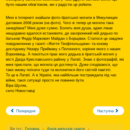
було нашим обов’язком, ми з радістю це робили.
Мені в Інтернеті знайшли фото братської могили в Микулинцях
датоване 2008 роком (на фото). Чого ж тепер ця могила така
занедбана? Мені дуже сумно. Болить моя душа, адже лише
нещодавно вдалося встановити, де захоронений мій дядько по
батькові Федір Маркович Майдан з Борщівки. Сталося це завдяки
повідомленню у газеті «Життя Теофіпольщини» та юному
досліднику Назару Приймаку з Полонного, коріння якого з наших
Воронівець. А покоїться прах мого дядька в братській могилі у
місті Дагда Креславського району у Латвії. Знаю з фотографій, які
мені прислали, що могила ця доглянута. Дуже сподіваюся, що
таки зможу поїхати туди та вклонитися його світлій пам’яті.
То це в Латвії. А в Україні, яка найбільше постраждала під час
війни, такої ситуації просто не повинно бути.
Віра Шуляк,
село Новоставці
Попередня
Наступна
Ви тут:
Головна
Архів випусків газети