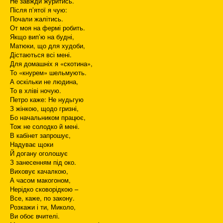
Не завжди журитись.
Після п’ятої я чую:
Почали жалітись.
От моя на фермі робить.
Якщо вип’ю на будні,
Матюки, що для худоби,
Дістаються всі мені.
Для домашніх я «скотина»,
То «кнурем» шельмують.
А оскільки не людина,
То в хліві ночую.
Петро каже: Не нудьгую
З жінкою, щодо гризні,
Бо начальником працює,
Тож не солодко й мені.
В кабінет запрошує,
Надуває щоки
Й догану оголошує
З занесенням під око.
Виховує качалкою,
А часом макогоном,
Нерідко сковорідкою –
Все, каже, по закону.
Розкажи і ти, Миколо,
Ви обоє вчителі.