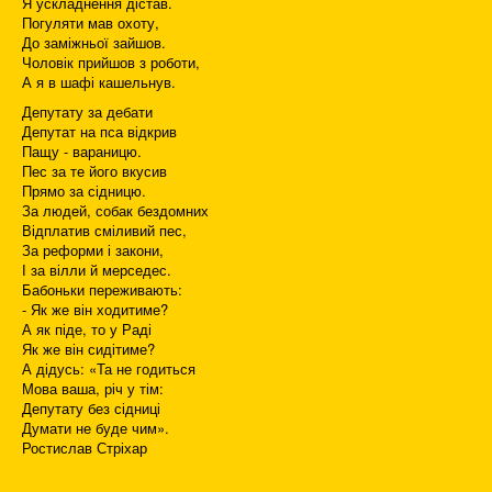
Я ускладнення дістав.
Погуляти мав охоту,
До заміжньої зайшов.
Чоловік прийшов з роботи,
А я в шафі кашельнув.
Депутату за дебати
Депутат на пса відкрив
Пащу - вараницю.
Пес за те його вкусив
Прямо за сідницю.
За людей, собак бездомних
Відплатив сміливий пес,
За реформи і закони,
І за вілли й мерседес.
Бабоньки переживають:
- Як же він ходитиме?
А як піде, то у Раді
Як же він сидітиме?
А дідусь: «Та не годиться
Мова ваша, річ у тім:
Депутату без сідниці
Думати не буде чим».
Ростислав Стріхар