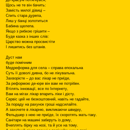
Щось не те він бачить:
Замість милої дівиці –
Спить стара дурепа,
Лиш у банці золотиться
Бабина щелепа.
Якщо з рибкою грішити –
Буде казка з інших слів:
Царство можна просвистіти
І лишитись без штанів.
Дуст нам
буде помічним
Медреформа для села – справа епохальна
Суть її доволі дивна, бо не лікувальна.
Захворієте – до вас лікар не приїде,
За реформою де-юре він вам не потрібен.
Втілять інновації, все по Інтернету,
Вам на мігах лікар впарить ліки і дієту.
Сервіс цей не безкоштовний, навіть не гадайте,
За пораду на рахунок гроші надсилайте.
А захочете в лікарню, викликаючи швидку,
Фельдшер з нею не приїде, їх скоротять мать-таку.
Санітари на машині заберуть із дому,
Вчеплять бірку на нозі, та й усе на тому.