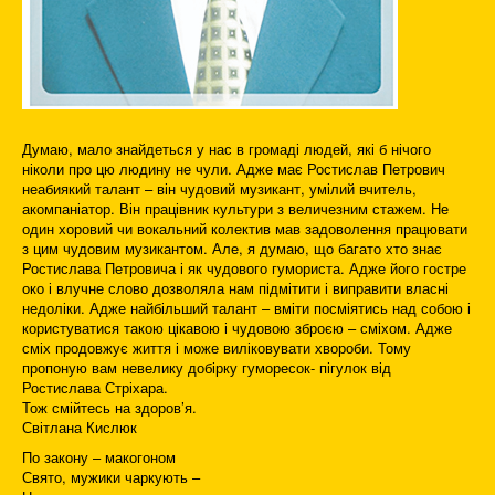
Думаю, мало знайдеться у нас в громаді людей, які б нічого
ніколи про цю людину не чули. Адже має Ростислав Петрович
неабиякий талант – він чудовий музикант, умілий вчитель,
акомпаніатор. Він працівник культури з величезним стажем. Не
один хоровий чи вокальний колектив мав задоволення працювати
з цим чудовим музикантом. Але, я думаю, що багато хто знає
Ростислава Петровича і як чудового гумориста. Адже його гостре
око і влучне слово дозволяла нам підмітити і виправити власні
недоліки. Адже найбільший талант – вміти посміятись над собою і
користуватися такою цікавою і чудовою зброєю – сміхом. Адже
сміх продовжує життя і може виліковувати хвороби. Тому
пропоную вам невелику добірку гуморесок- пігулок від
Ростислава Стріхара.
Тож смійтесь на здоров’я.
Світлана Кислюк
По закону – макогоном
Свято, мужики чаркують –