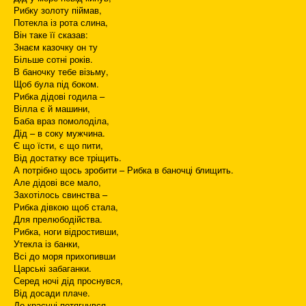
Рибку золоту піймав,
Потекла із рота слина,
Він таке її сказав:
Знаєм казочку он ту
Більше сотні років.
В баночку тебе візьму,
Щоб була під боком.
Рибка дідові годила –
Вілла є й машини,
Баба враз помолоділа,
Дід – в соку мужчина.
Є що їсти, є що пити,
Від достатку все тріщить.
А потрібно щось зробити – Рибка в баночці блищить.
Але дідові все мало,
Захотілось свинства –
Рибка дівкою щоб стала,
Для прелюбодійства.
Рибка, ноги відростивши,
Утекла із банки,
Всі до моря прихопивши
Царські забаганки.
Серед ночі дід проснувся,
Від досади плаче.
До красуні потягнувся,