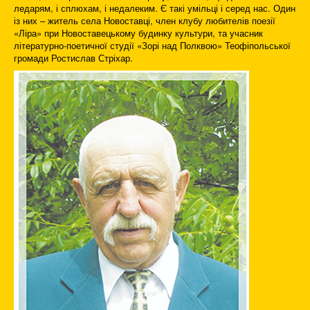
ледарям, і сплюхам, і недалеким. Є такі умільці і серед нас. Один
із них – житель села Новоставці, член клубу любителів поезії
«Ліра» при Новоставецькому будинку культури, та учасник
літературно-поетичної студії «Зорі над Полквою» Теофіпольської
громади Ростислав Стріхар.