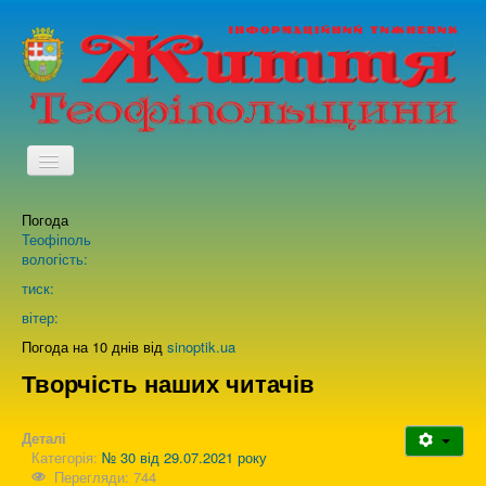
TPL_PROTOSTAR_TOGGLE_MENU
Погода
Головна
Теофіполь
вологість:
Архів випусків газети
тиск:
вітер:
Про нас
Погода на 10 днів від
sinoptik.ua
Творчість наших читачів
Зворотній зв'язок
Деталі
Категорія:
№ 30 від 29.07.2021 року
Перегляди: 744