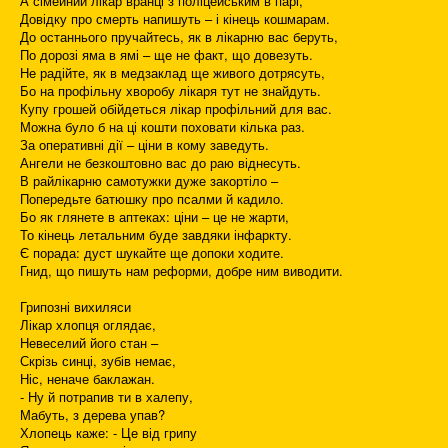
А сімейний лікар вранці з поліцейським в парі,
Довідку про смерть напишуть – і кінець кошмарам.
До останнього пручайтесь, як в лікарню вас беруть,
По дорозі яма в ямі – ще не факт, що довезуть.
Не радійте, як в медзаклад ще живого дотрясуть,
Бо на профільну хворобу лікаря тут не знайдуть.
Купу грошей обійдеться лікар профільний для вас.
Можна було б на ці кошти поховати кілька раз.
За оперативні дії – ціни в кому заведуть.
Ангели не безкоштовно вас до раю віднесуть.
В райлікарню самотужки дуже закортіло –
Попередьте батюшку про псалми й кадило.
Бо як глянете в аптеках: ціни – це не жарти,
То кінець летальним буде завдяки інфаркту.
Є порада: дуст шукайте ще допоки ходите.
Гнид, що пишуть нам реформи, добре ним виводити.
Грипозні вихиляси
Лікар хлопця оглядає,
Невеселий його стан –
Скрізь синці, зубів немає,
Ніс, неначе баклажан.
- Ну й потрапив ти в халепу,
Мабуть, з дерева упав?
Хлопець каже: - Це від грипу