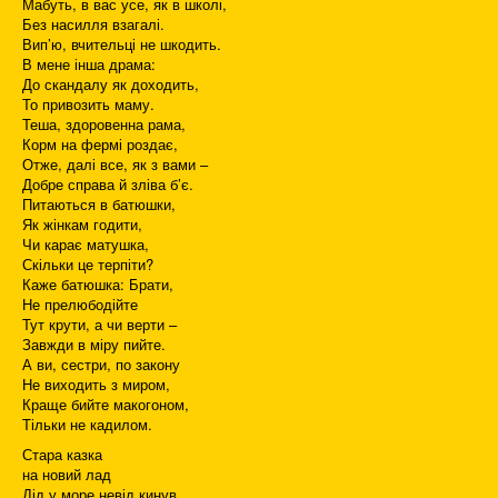
Мабуть, в вас усе, як в школі,
Без насилля взагалі.
Вип’ю, вчительці не шкодить.
В мене інша драма:
До скандалу як доходить,
То привозить маму.
Теша, здоровенна рама,
Корм на фермі роздає,
Отже, далі все, як з вами –
Добре справа й зліва б’є.
Питаються в батюшки,
Як жінкам годити,
Чи карає матушка,
Скільки це терпіти?
Каже батюшка: Брати,
Не прелюбодійте
Тут крути, а чи верти –
Завжди в міру пийте.
А ви, сестри, по закону
Не виходить з миром,
Краще бийте макогоном,
Тільки не кадилом.
Стара казка
на новий лад
Дід у море невід кинув,