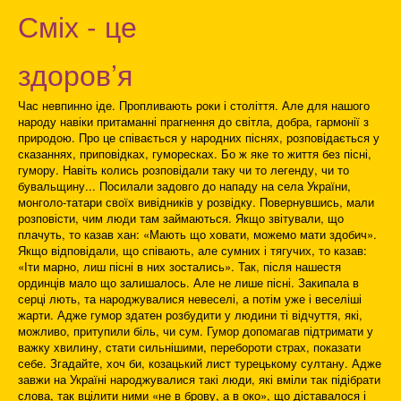
Сміх - це
здоров’я
Час невпинно іде. Пропливають роки і століття. Але для нашого
народу навіки притаманні прагнення до світла, добра, гармонії з
природою. Про це співається у народних піснях, розповідається у
сказаннях, приповідках, гуморесках. Бо ж яке то життя без пісні,
гумору. Навіть колись розповідали таку чи то легенду, чи то
бувальщину... Посилали задовго до нападу на села України,
монголо-татари своїх вивідників у розвідку. Повернувшись, мали
розповісти, чим люди там займаються. Якщо звітували, що
плачуть, то казав хан: «Мають що ховати, можемо мати здобич».
Якщо відповідали, що співають, але сумних і тягучих, то казав:
«Іти марно, лиш пісні в них зостались». Так, після нашестя
ординців мало що залишалось. Але не лише пісні. Закипала в
серці лють, та народжувалися невеселі, а потім уже і веселіші
жарти. Адже гумор здатен розбудити у людини ті відчуття, які,
можливо, притупили біль, чи сум. Гумор допомагав підтримати у
важку хвилину, стати сильнішими, перебороти страх, показати
себе. Згадайте, хоч би, козацький лист турецькому султану. Адже
завжи на Україні народжувалися такі люди, які вміли так підібрати
слова, так вцілити ними «не в брову, а в око», що діставалося і