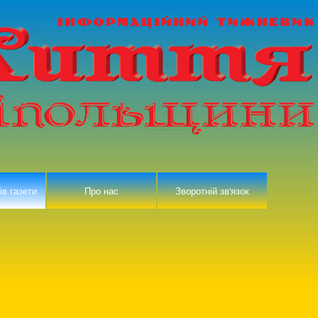
ів газети
Про нас
Зворотній зв'язок