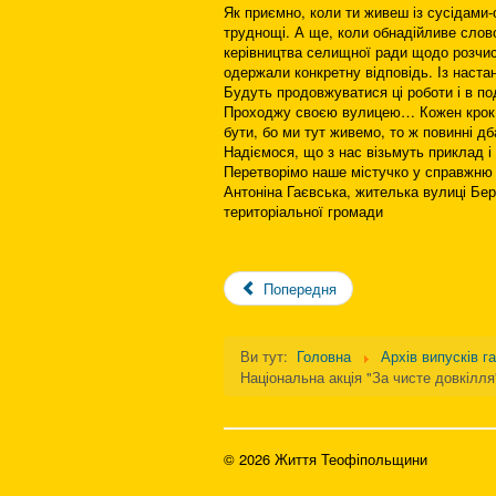
Як приємно, коли ти живеш із сусідами
труднощі. А ще, коли обнадійливе слов
керівництва селищної ради щодо розчист
одержали конкретну відповідь. Із настан
Будуть продовжуватися ці роботи і в п
Проходжу своєю вулицею… Кожен крок н
бути, бо ми тут живемо, то ж повинні д
Надіємося, що з нас візьмуть приклад і
Перетворімо наше містучко у справжню 
Антоніна Гаєвська, жителька вулиці Бере
територіальної громади
Попередня
Ви тут:
Головна
Архів випусків г
Національна акція "За чисте довкілля
© 2026 Життя Теофіпольщини