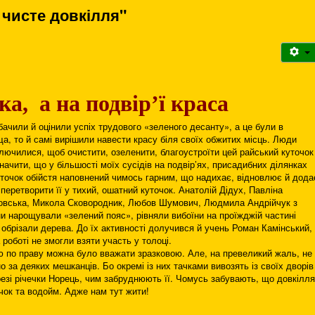
 чисте довкілля"
ка, а на подвір’ї краса
бачили й оцінили успіх трудового «зеленого десанту», а це були в
а, то й самі вирішили навести красу біля своїх обжитих місць. Люди
лючилися, щоб очистити, озеленити, благоустроїти цей райський куточок
начити, що у більшості моїх сусідів на подвір’ях, присадибних ділянках
точок обійстя наповнений чимось гарним, що надихає, відновлює й дода
перетворити її у тихий, ошатний куточок. Анатолій Дідух, Павліна
овська, Микола Сковородник, Любов Шумович, Людмила Андрійчук з
и нарощували «зелений пояс», рівняли вибоїни на проїжджій частині
 обрізали дерева. До їх активності долучився й учень Роман Камінський,
 роботі не змогли взяти участь у толоці.
ю по праву можна було вважати зразковою. Але, на превеликий жаль, не
 за деяких мешканців. Бо окремі із них тачками вивозять із своїх дворів
резі річечки Норець, чим забруднюють її. Чомусь забувають, що довкілля
ічок та водойм. Адже нам тут жити!