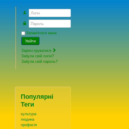
Логін
Пароль
Запам'ятати мене
Увійти
Зареєструватися
Забули свій логін?
Забули свій пароль?
Популярні
Теги
культура
людина
професія