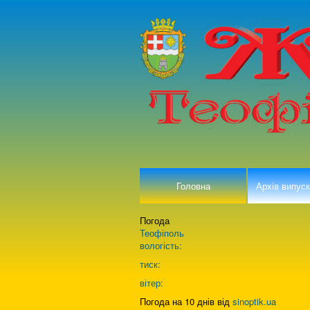
Головна
Архів випуск
Погода
Теофіполь
вологість:
тиск:
вітер:
Погода на 10 днів від
sinoptik.ua