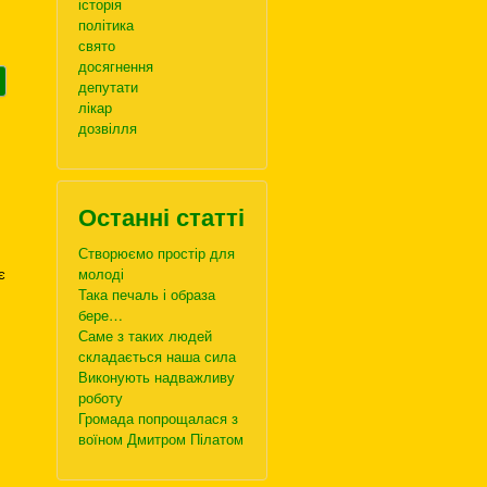
історія
політика
свято
досягнення
депутати
лікар
дозвілля
Останні статті
Створюємо простір для
є
молоді
Така печаль і образа
бере…
Саме з таких людей
складається наша сила
Виконують надважливу
роботу
Громада попрощалася з
воїном Дмитром Пілатом