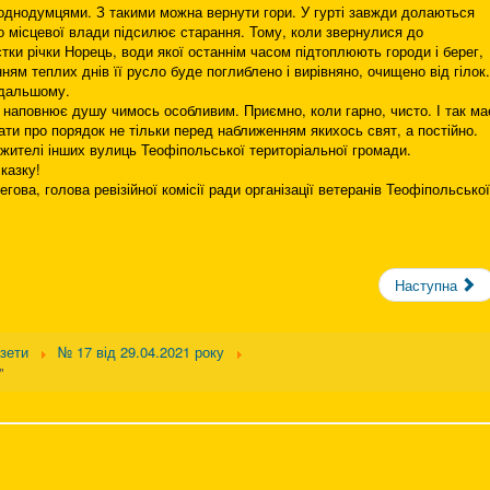
-однодумцями. З такими можна вернути гори. У гурті завжди долаються
о місцевої влади підсилює старання. Тому, коли звернулися до
ки річки Норець, води якої останнім часом підтоплюють городи і берег,
ням теплих днів її русло буде поглиблено і вирівняно, очищено від гілок.
одальшому.
аповнює душу чимось особливим. Приємно, коли гарно, чисто. І так ма
бати про порядок не тільки перед наближенням якихось свят, а постійно.
 жителі інших вулиць Теофіпольської територіальної громади.
казку!
гова, голова ревізійної комісії ради організації ветеранів Теофіпольської
Наступна
азети
№ 17 від 29.04.2021 року
"