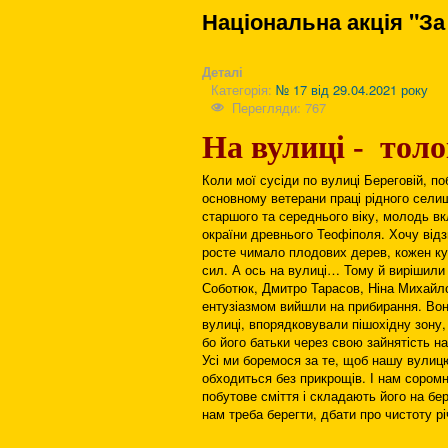
Національна акція "За
Деталі
Категорія:
№ 17 від 29.04.2021 року
Перегляди: 767
На вулиці - толо
Коли мої сусіди по вулиці Береговій, по
основному ветерани праці рідного селищ
старшого та середнього віку, молодь вк
окраїни древнього Теофіполя. Хочу відз
росте чимало плодових дерев, кожен ку
сил. А ось на вулиці… Тому й вирішили 
Соботюк, Дмитро Тарасов, Ніна Михайл
ентузіазмом вийшли на прибирання. Вон
вулиці, впорядковували пішохідну зону,
бо його батьки через свою зайнятість на
Усі ми боремося за те, щоб нашу вулиц
обходиться без прикрощів. І нам соромно
побутове сміття і складають його на бе
нам треба берегти, дбати про чистоту р