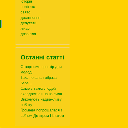
історія
політика
свято
досягнення
депутати
лікар
дозвілля
Останні статті
Створюємо простір для
молоді
Така печаль і образа
бере…
Саме з таких людей
складається наша сила
Виконують надважливу
роботу
Громада попрощалася з
воїном Дмитром Пілатом