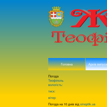
Головна
Архів випуск
Погода
Теофіполь
вологість:
тиск:
вітер:
Погода на 10 днів від
sinoptik.ua