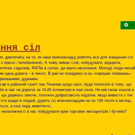
ення сіл
м, дивлячись на те, як наші можновладці роблять все для знищення сіл.
 з преси і телебачення). А чому немає слів: побудувати, відкрити,
дитячих садочків, ФАПів в селах, де мало населення. Молоді люди нехай
им одна дорога – в пекло. В рай не попадемо із-за «хороших побажань»
ервованими, дурними.
исав в районній газеті пан Тененев щодо шкіл, буде полягати в тому, що
бо в нас не дороги) за 10-20 кілометрів в інші села. Не вистачає коштів в
, що держать землю, платили добросовісно податки, якщо вивести з тіні
, хто краде в людей, дурить їх) можновладцям не по 100 тисяч в місяць,
ться, а інші ледь животіють.
и незалежності в нас побудували крім торгових мегацентрів і бутиків?