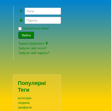
Логін
Пароль
Запам'ятати мене
Увійти
Зареєструватися
Забули свій логін?
Забули свій пароль?
Популярні
Теги
культура
людина
професія