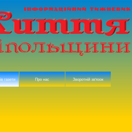
ів газети
Про нас
Зворотній зв'язок