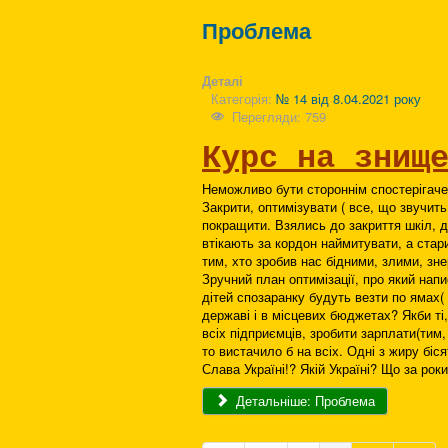
Проблема
Деталі
Категорія:
№ 14 від 8.04.2021 року
Перегляди: 759
Курс на знищ
Неможливо бути стороннім спостерігаче
Закрити, оптимізувати ( все, що звучить
покращити. Взялись до закриття шкіл, 
втікають за кордон наймитувати, а стар
тим, хто зробив нас бідними, злими, зн
Зручний план оптимізації, про який нап
дітей спозаранку будуть везти по ямах( 
державі і в місцевих бюджетах? Якби ті
всіх підприємців, зробити зарплати(тим
то вистачило б на всіх. Одні з жиру біся
Слава Україні!? Якій Україні? Що за рок
Детальніше: Проблема