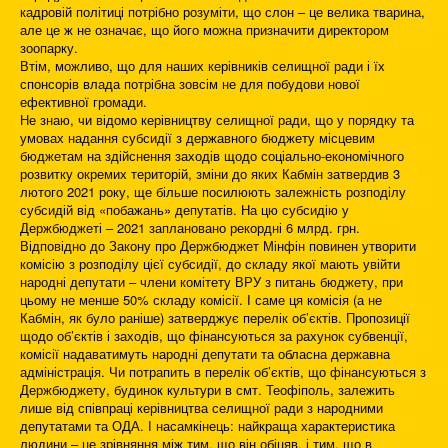
кадровій політиці потрібно розуміти, що слон – це велика тварина,
але це ж не означає, що його можна призначити директором
зоопарку.
Втім, можливо, що для наших керівників селищної ради і їх
спонсорів влада потрібна зовсім не для побудови нової
ефективної громади.
Не знаю, чи відомо керівництву селищної ради, що у порядку та
умовах надання субсидії з державного бюджету місцевим
бюджетам на здійснення заходів щодо соціально-економічного
розвитку окремих територій, зміни до яких Кабмін затвердив 3
лютого 2021 року, ще більше посилюють залежність розподілу
субсидій від «побажань» депутатів. На цю субсидію у
Держбюджеті – 2021 заплановано рекордні 6 млрд. грн.
Відповідно до Закону про Держбюджет Мінфін повинен утворити
комісію з розподілу цієї субсидії, до складу якої мають увійти
народні депутати – члени комітету ВРУ з питань бюджету, при
цьому не менше 50% складу комісії. І саме ця комісія (а не
Кабмін, як було раніше) затверджує перелік об’єктів. Пропозиції
щодо об’єктів і заходів, що фінансуються за рахунок субвенції,
комісії надаватимуть народні депутати та обласна державна
адміністрація. Чи потрапить в перелік об’єктів, що фінансуються з
Держбюджету, будинок культури в смт. Теофіполь, залежить
лише від співпраці керівництва селищної ради з народними
депутатами та ОДА. І насамкінець: найкраща характеристика
людини – це зрівняння між тим, що він обіцяв, і тим, що в