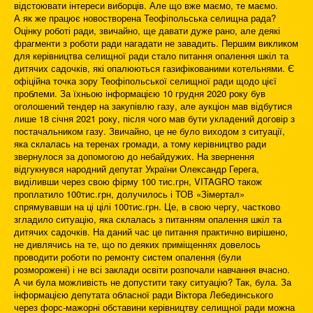
відстоювати інтереси виборців. Але що вже маємо, те маємо.
А як же працює новостворена Теофіпольська селищна рада?
Оцінку роботі ради, звичайно, ще давати дуже рано, але деякі
фрагменти з роботи ради нагадати не завадить. Першим викликом
для керівництва селищної ради стало питання опалення шкіл та
дитячих садочків, які опалюються газифікованими котельнями. Є
офіційна точка зору Теофіпольської селищної ради щодо цієї
проблеми. За їхньою інформацією 10 грудня 2020 року був
оголошений тендер на закупівлю газу, але аукціон мав відбутися
лише 18 січня 2021 року, після чого мав бути укладений договір з
постачальником газу. Звичайно, це не було виходом з ситуації,
яка склалась на теренах громади, а тому керівництво ради
звернулося за допомогою до небайдужих. На звернення
відгукнувся народний депутат України Олександр Герега,
виділивши через свою фірму 100 тис.грн, VITAGRO також
проплатило 100тис.грн, долучилось і ТОВ «Зімертал»
спрямувавши на ці цілі 100тис.грн. Це, в свою чергу, частково
згладило ситуацію, яка склалась з питанням опалення шкіл та
дитячих садочків. На даний час це питання практично вирішено,
не дивлячись на те, що по деяких приміщеннях довелось
проводити роботи по ремонту систем опалення (були
розморожені) і не всі заклади освіти розпочали навчання вчасно.
А чи була можливість не допустити таку ситуацію? Так, була. За
інформацією депутата обласної ради Віктора Лебединського
через форс-мажорні обставини керівництву селищної ради можна