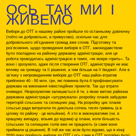
ОСЬ ТАК МИ І
ЖИВЕМО
Вибори до ОТГ в нашому районі пройшли по останньому дзвіночку
(тобто не добровільно, а примусово), оскільки час для
добровільного об’єднання громад вже сплив. Підготовку та
роз’яснення, щодо проведення виборів в ОТГ, законодавством
було покладено на районну державну адміністрацію, але ця
робота проводилась адміністрацією в темпі, «як мокре горить». Та
воно і зрозуміло, адже після створення ОТГ, адміністрація не має
впливу на громаду та її рішення, а тим більше на її бюджет. Але в
зв’язку з непроведенням виборів до ОТГ наш район втратив
приблизно 40 - 50 млн. грн, які повинна була б профінансувати
держава на виконання інвестиційних проектів. Так що втрати
очевидні. Незрозумілим залишається й те, з якою метою районна
державна адміністрація «штурмувала» розробку планів забудови
територій сільських та селищних рад. На розробку цих планів
сільські ради витратили по декілька сотень тисяч гривень (а в
цілому по району - це мільйони). А хто ж виконуватиме (чи, в
кращому випадку, візьме до відома) ці плани, коли більшість
сільських та селищних голів вже не працюють (а саме вони
приймали ці рішення). В той же час всім було відомо, що в кінці
2020 року пройдуть вибори до ОТГ і ось саме в ОТГ потрібно було