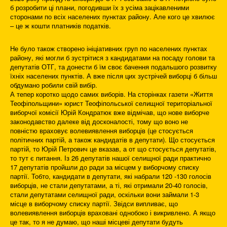
б розробити ці плани, погодивши їх з усіма зацікавленими
сторонами по всіх населених пунктах району. Але кого це хвилює
– це ж кошти платників податків.
Не було також створено ініціативних груп по населених пунктах
району, які могли б зустрітися з кандидатами на посаду голови та
депутатів ОТГ, та донести б їм своє бачення подальшого розвитку
їхніх населених пунктів. А вже після цих зустрічей виборці б більш
обдумано робили свій вибір.
А тепер коротко щодо самих виборів. На сторінках газети «Життя
Теофіпольщини» юрист Теофіпольської селищної територіальної
виборчої комісії Юрій Кондратюк вже відмічав, що нове виборче
законодавство далеке від досконалості, тому що воно не
повністю враховує волевиявлення виборців (це стосується
політичних партій, а також кандидатів в депутати). Що стосується
партій, то Юрій Петрович це вказав, а от що стосується депутатів,
то тут є питання. Із 26 депутатів нашої селищної ради практично
17 депутатів пройшли до ради за місцем у виборчому списку
партії. Тобто, кандидати в депутати, які набрали 120 -130 голосів
виборців, не стали депутатами, а ті, які отримали 20-40 голосів,
стали депутатами селищної ради, оскільки вони займали 1-3
місце в виборчому списку партії. Звідси випливає, що
волевиявлення виборців враховані однобоко і викривлено. А якщо
це так, то я не думаю, що наші місцеві депутати будуть