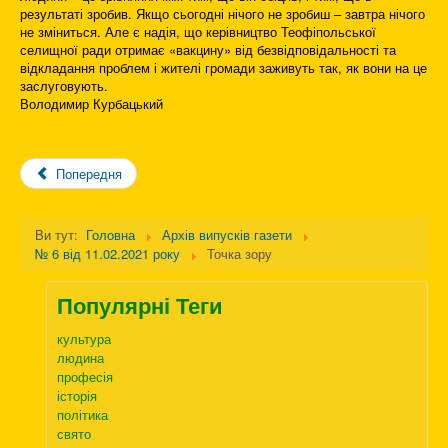
результаті зробив. Якщо сьогодні нічого не зробиш – завтра нічого
не зміниться. Але є надія, що керівництво Теофіпольської
селищної ради отримає «вакцину» від безвідповідальності та
відкладання проблем і жителі громади заживуть так, як вони на це
заслуговують.
Володимир Курбацький
Попередня
Ви тут:
Головна
Архів випусків газети
№ 6 від 11.02.2021 року
Точка зору
Популярні Теги
культура
людина
професія
історія
політика
свято