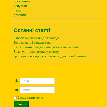
досягнення
депутати
лікар
дозвілля
Останні статті
Створюємо простір для молоді
Така печаль і образа бере…
Саме з таких людей складається наша сила
Виконують надважливу роботу
Громада попрощалася з воїном Дмитром Пілатом
Логін
Пароль
Запам'ятати мене
Увійти