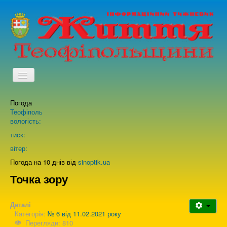
TPL_PROTOSTAR_TOGGLE_MENU
Погода
Головна
Теофіполь
вологість:
Архів випусків газети
тиск:
вітер:
Про нас
Погода на 10 днів від
sinoptik.ua
Точка зору
Зворотній зв'язок
Деталі
Категорія:
№ 6 від 11.02.2021 року
Перегляди: 810