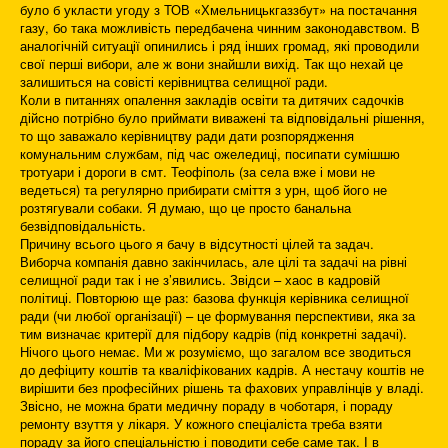
було б укласти угоду з ТОВ «Хмельницькгаззбут» на постачання
газу, бо така можливість передбачена чинним законодавством. В
аналогічній ситуації опинились і ряд інших громад, які проводили
свої перші вибори, але ж вони знайшли вихід. Так що нехай це
залишиться на совісті керівництва селищної ради.
Коли в питаннях опалення закладів освіти та дитячих садочків
дійсно потрібно було приймати виважені та відповідальні рішення,
то що заважало керівництву ради дати розпорядження
комунальним службам, під час ожеледиці, посипати сумішшю
тротуари і дороги в смт. Теофіполь (за села вже і мови не
ведеться) та регулярно прибирати сміття з урн, щоб його не
розтягували собаки. Я думаю, що це просто банальна
безвідповідальність.
Причину всього цього я бачу в відсутності цілей та задач.
Виборча компанія давно закінчилась, але цілі та задачі на рівні
селищної ради так і не з’явились. Звідси – хаос в кадровій
політиці. Повторюю ще раз: базова функція керівника селищної
ради (чи любої організації) – це формування перспективи, яка за
тим визначає критерії для підбору кадрів (під конкретні задачі).
Нічого цього немає. Ми ж розуміємо, що загалом все зводиться
до дефіциту коштів та кваліфікованих кадрів. А нестачу коштів не
вирішити без професійних рішень та фахових управлінців у владі.
Звісно, не можна брати медичну пораду в чоботаря, і пораду
ремонту взуття у лікаря. У кожного спеціаліста треба взяти
пораду за його спеціальністю і поводити себе саме так. І в