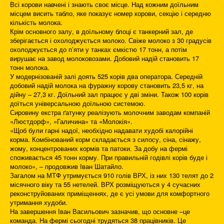
Всі корови навчені і знають своє місце. Над кожним доїльним
місцем висить табло, яке показує номер корови, секцію і середню
кількість молока.
Крім основного залу, в доїльному блоці є танкерний зал, де
зберігається і охолоджується молоко. Свіже молоко з 30 градусів
охолоджується до п’яти у танках ємкістю 17 тонн, а потім
вирушає на завод молоковозами. Добовий надій становить 17
тонн молока.
У модернізованій залі доять 525 корів два оператора. Середній
добовий надій молока на фуражну корову становить 23,5 кг, на
дійну – 27,3 кг. Доїльний зал працює у дві зміни. Також 100 корів
доїться універсальною доїльною системою.
Сировину екстра ґатунку реалізують молочним заводам компаній
«Люстдорф», «Галичина» та «Молокія».
«Щоб були гарні надої, необхідно надавати худобі калорійні
корма. Комбінований корм складається з силосу, сіна, сінажу,
жому, концентрованих кормів та патоки. За добу на фермі
споживається 45 тонн корму. При правильній годівлі корів буде і
молоко», – продовжив Іван Шатайло.
Загалом на МТФ утримується 910 голів ВРХ, із них 130 телят до 2
місячного віку та 55 нетелей. ВРХ розміщуються у 4 сучасних
реконструйованих приміщеннях, де є усі умови для комфортного
утримання худоби.
На завершення Іван Васильович зазначив, що основне –це
команда. На фермі сьогодні трудяться 38 працівників. Це