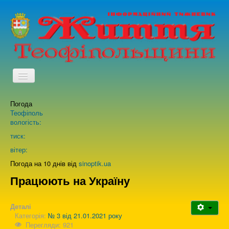
TPL_PROTOSTAR_TOGGLE_MENU
Погода
Головна
Теофіполь
вологість:
Архів випусків газети
тиск:
вітер:
Про нас
Погода на 10 днів від
sinoptik.ua
Працюють на Україну
Зворотній зв'язок
Деталі
Категорія:
№ 3 від 21.01.2021 року
Перегляди: 921