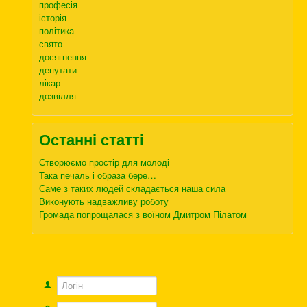
професія
історія
політика
свято
досягнення
депутати
лікар
дозвілля
Останні статті
Створюємо простір для молоді
Така печаль і образа бере…
Саме з таких людей складається наша сила
Виконують надважливу роботу
Громада попрощалася з воїном Дмитром Пілатом
Логін