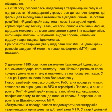
обладнання.
«З 2010 року розпочалась модернізація тваринницької галузі на
підпри-ємстві. Угосподарстві утримується дві молочні ферми, дві
ферми для вирощування нетелей та відгодівлі бичків. За останні
рокиФілія «Рідний край» закупила іноземні змішувачі кормів,
кормозбиральну техніку Claas, косарки, силосні комбайни Jaguar,
що дало можливість якісно заготовляти корми і як наслідок збіль-
шити надої молока», – зауважив Андрій Король, начальник
відділу тваринництва підприємства.
Про розвиток тваринництва у відділенні №2 Філії «Рідний край»
розповів завідуючий молочно-товарноюфермою (МТФ) Іван
Шатайло.
У далекому 1995 році після закінчення Кам’янець-Подільського
сільськогосподарського інституту, Іван Шатайло розпочав свою
трудову діяльність у галузі тваринництва на посаді ветлікаря. У
1996 році доля занесла Івана Васильовича у
НовоставціТеофіпольського району. Робота на посаді ветлікаря,
технолога по вирощуванню ВРХ в агрофірмі «Полква», а з 2010
року у Філії «Рідний край» вимагала постійної відповідальності,
професіоналізму та любові до власної справи. З вересня 2019
року Іван Шатайло очолює МТФ.
«Вступивши на посаду, взявся продовжувати реконструкцію
тваринницьких приміщень та доїльної зали МТФ. У старій доїльній