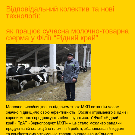
Відповідальний колектив та нові
технології:
як працює сучасна молочно-товарна
ферма у Філії “Рідний край”
Молочне виробництво на підприємствах МХП останнім часом
значно підвищило свою ефективність. Обсяги отриманого з однієї
корови молока продовжують збіль-шуватися. У Філії «Рідний
край» ПрАТ «Зернопродукт МХП» – це стало можливо завдяки
продуктивній селекційно-племінній роботі, збалансованій годівлі
та комфортному утриманню тварин, оновленню доїльного