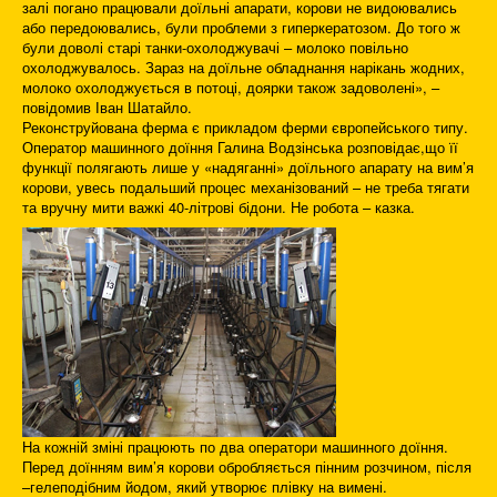
залі погано працювали доїльні апарати, корови не видоювались
або передоювались, були проблеми з гиперкератозом. До того ж
були доволі старі танки-охолоджувачі – молоко повільно
охолоджувалось. Зараз на доїльне обладнання нарікань жодних,
молоко охолоджується в потоці, доярки також задоволені», –
повідомив Іван Шатайло.
Реконструйована ферма є прикладом ферми європейського типу.
Оператор машинного доїння Галина Водзінська розповідає,що її
функції полягають лише у «надяганні» доїльного апарату на вим’я
корови, увесь подальший процес механізований – не треба тягати
та вручну мити важкі 40-літрові бідони. Не робота – казка.
На кожній зміні працюють по два оператори машинного доїння.
Перед доїнням вим’я корови обробляється пінним розчином, після
–гелеподібним йодом, який утворює плівку на вимені.