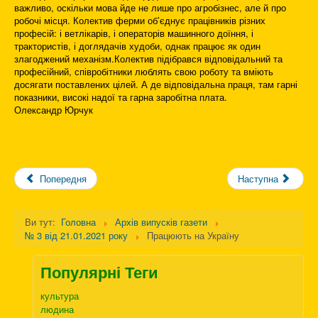
важливо, оскільки мова йде не лише про агробізнес, але й про
робочі місця. Колектив ферми об’єднує працівників різних
професій: і ветлікарів, і операторів машинного доїння, і
трактористів, і доглядачів худоби, однак працює як один
злагоджений механізм.Колектив підібрався відповідальний та
професійний, співробітники люблять свою роботу та вміють
досягати поставлених цілей. А де відповідальна праця, там гарні
показники, високі надої та гарна заробітна плата.
Олександр Юрчук
Попередня
Наступна
Ви тут:
Головна
Архів випусків газети
№ 3 від 21.01.2021 року
Працюють на Україну
Популярні Теги
культура
людина