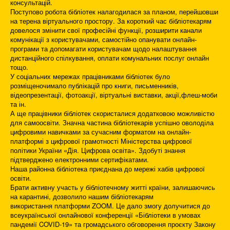
консультацій.
Поступово робота бібліотек налагодилася за планом, перейшовши
на терена віртуального простору. За короткий час бібліотекарям
довелося змінити свої професійні функції, розширити канали
комунікації з користувачами, самостійно опанувати онлайн-
програми та допомагати користувачам щодо налаштування
дистанційного спілкування, оплати комунальних послуг онлайн
тощо.
У соціальних мережах працівниками бібліотек було
розміщеночимало публікацій про книги, письменників,
відеопрезентації, фотоакції, віртуальні виставки, акції,флеш-моби
та ін.
А ще працівники бібліотек скористалися додатковою можливістю
для самоосвіти. Значна частина бібліотекарів успішно оволоділа
цифровими навичками за сучасним форматом на онлайн-
платформі з цифрової грамотності Міністерства цифрової
політики України «Дія. Цифрова освіта». Здобуті знання
підтверджено електронними сертифікатами.
Наша районна бібліотека приєднана до мережі хабів цифрової
освіти.
Брати активну участь у бібліотечному житті країни, залишаючись
на карантині, дозволило нашим бібліотекарям
використання платформи ZOOM. Це дало змогу долучитися до
всеукраїнської онлайнової конференції «Бібліотеки в умовах
пандемії COVID-19» та громадського обговорення проєкту Закону