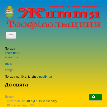
TPL_PROTOSTAR_TOGGLE_MENU
Погода
Головна
Теофіполь
вологість:
Архів випусків газети
тиск:
вітер:
Про нас
Погода на 10 днів від
sinoptik.ua
До свята
Зворотній зв'язок
Деталі
Категорія:
№ 40 від 1.10.2020 року
Перегляди: 722