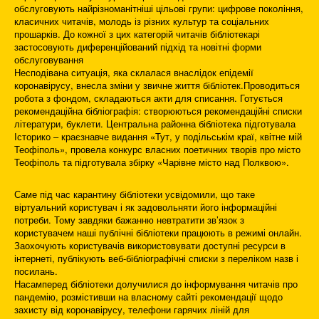
обслуговують найрізноманітніші цільові групи: цифрове покоління,
класичних читачів, молодь із різних культур та соціальних
прошарків. До кожної з цих категорій читачів бібліотекарі
застосовують диференційований підхід та новітні форми
обслуговування
Несподівана ситуація, яка склалася внаслідок епідемії
коронавірусу, внесла зміни у звичне життя бібліотек.Проводиться
робота з фондом, складаються акти для списання. Готується
рекомендаційна бібліографія: створюються рекомендаційні списки
літератури, буклети. Центральна районна бібліотека підготувала
Історико – краєзнавче видання «Тут, у подільськім краї, квітне мій
Теофіполь», провела конкурс власних поетичних творів про місто
Теофіполь та підготувала збірку «Чарівне місто над Полквою».
Саме під час карантину бібліотеки усвідомили, що таке
віртуальний користувач і як задовольняти його інформаційні
потреби. Тому завдяки бажанню невтратити зв’язок з
користувачем наші публічні бібліотеки працюють в режимі онлайн.
Заохочують користувачів використовувати доступні ресурси в
інтернеті, публікують веб-бібліографічні списки з переліком назв і
посилань.
Насамперед бібліотеки долучилися до інформування читачів про
пандемію, розмістивши на власному сайті рекомендації щодо
захисту від коронавірусу, телефони гарячих ліній для