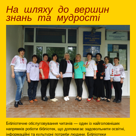
На шляху до вершин
знань та мудрості
Бібліотечне обслуговування читачів — один із найголовніших
напрямків роботи бібліотек, що допомагає задовольнити освітні,
інформаційні та культурні потреби людини. Бібліотеки