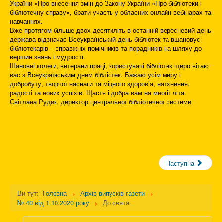
України «Про внесення змін до Закону України «Про бібліотеки і
бібліотечну справу», брати участь у обласних онлайн вебінарах та
навчаннях.
Вже протягом більше двох десятиліть в останній вересневий день
держава відзначає Всеукраїнський день бібліотек та вшановує
бібліотекарів – справжніх помічників та порадників на шляху до
вершин знань і мудрості.
Шановні колеги, ветерани праці, користувачі бібліотек щиро вітаю
вас з Всеукраїнським днем бібліотек. Бажаю усім миру і
добробуту, творчої наснаги та міцного здоров’я, натхнення,
радості та нових успіхів. Щастя і добра вам на многії літа.
Світлана Рудик, директор центральної бібліотечної системи
Наступна
Ви тут:
Головна
Архів випусків газети
№ 40 від 1.10.2020 року
До свята