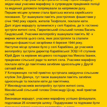
звідки наші учасники марафону із супроводом працівників поліції
та медичної допомоги попрямували за напрямком руху.
Першим місцем зупинки стала братська могила єврейського
поховання. Тут вшанували пам’ять розстріляних фашистами у
січні 1942 року євреїв, жителів Теофіполя, поклали квіти.
Далі згідно маршруту зупинилися у селі Караїна, де їх гостинно
зустріли жителі села, Гаврилівський сільський голова Василь
Гандовський. Учасники велопробігу вшанували пам’ять 92 -х
мирних жителів цього села, яких розстріляли та спалили
німецько-фашистські загарбники 4 березня 1944 року.
Наступне місце зупинки було у селі Карабіївка, де учасників
велопробігу зустріли директор Карабіївської ЗОШ І-ІІ ступенів
Юрій Драч та керівник місцевого господарства Микола Іванюк,
працівники сільської ради та жителі села. Учасники марафону
поклали квіти до пам’ятника загиблим односельцям у Другій
світовій війні.
У Котюрженцях гостей привітно зустрічала завідуюча сільським
клубом Зоя Демчук, тут також вшанували пам’ять загиблих
односельців та поклали квіти до пам’ятника.
У Михнівціучасників велопробігу зустріли жителі села,
Михнівський сільський голова Олександр Цісар, який привітав
гостей.
Виконавши маршрут, учасники марафону успішно фінішували,
подолавши 25 кілометрів шляху. Подарунками та подяками були
відзначені окремі учасники велопробігу, а саме: