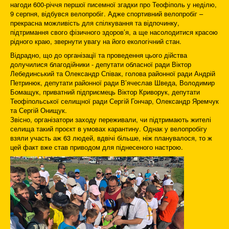
нагоди 600-річчя першої писемної згадки про Теофіполь у неділю,
9 серпня, відбувся велопробіг. Адже спортивний велопробіг –
прекрасна можливість для спілкування та відпочинку,
підтримання свого фізичного здоров’я, а ще насолодитися красою
рідного краю, звернути увагу на його екологічний стан.
Відрадно, що до організації та проведення цього дійства
долучилися благодійники - депутати обласної ради Віктор
Лебединський та Олександр Співак, голова районної ради Андрій
Петринюк, депутати районної ради В’ячеслав Шведа, Володимир
Бомащук, приватний підприємець Віктор Криворук, депутати
Теофіпольської селищної ради Сергій Гончар, Олександр Яремчук
та Сергій Онищук.
Звісно, організатори заходу переживали, чи підтримають жителі
селища такий проєкт в умовах карантину. Однак у велопробігу
взяли участь аж 63 людей, вдвічі більше, ніж планувалося, то ж
цей факт вже став приводом для піднесеного настрою.