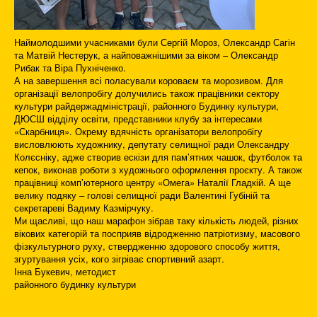
Наймолодшими учасниками були Сергій Мороз, Олександр Сагін
та Матвій Нестерук, а найповажнішими за віком – Олександр
Рибак та Віра Пухніченко.
А на завершення всі поласували короваєм та морозивом. Для
організації велопробігу долучились також працівники сектору
культури райдержадміністрації, районного Будинку культури,
ДЮСШ відділу освіти, представники клубу за інтересами
«Скарбниця». Окрему вдячність організатори велопробігу
висловлюють художнику, депутату селищної ради Олександру
Колєсніку, адже створив ескізи для пам’ятних чашок, футболок та
кепок, виконав роботи з художнього оформлення проєкту. А також
працівниці комп’ютерного центру «Омега» Наталії Гладкій. А ще
велику подяку – голові селищної ради Валентині Губіній та
секретареві Вадиму Казмірчуку.
Ми щасливі, що наш марафон зібрав таку кількість людей, різних
вікових категорій та посприяв відродженню патріотизму, масового
фізкультурного руху, ствердженню здорового способу життя,
згуртування усіх, кого зігріває спортивний азарт.
Інна Букевич, методист
районного будинку культури