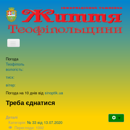
TPL_PROTOSTAR_TOGGLE_MENU
Погода
Головна
Теофіполь
вологість:
Архів випусків газети
тиск:
вітер:
Про нас
Погода на 10 днів від
sinoptik.ua
Треба єднатися
Зворотній зв'язок
Деталі
Категорія:
№ 33 від 13.07.2020
Перегляди: 1092