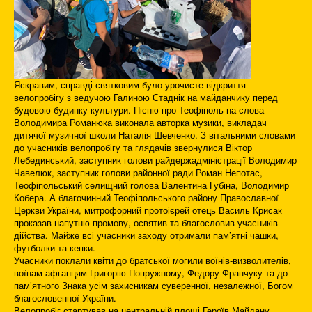
Яскравим, справді святковим було урочисте відкриття
велопробігу з ведучою Галиною Стаднік на майданчику перед
будовою будинку культури. Пісню про Теофіполь на слова
Володимира Романюка виконала авторка музики, викладач
дитячої музичної школи Наталія Шевченко. З вітальними словами
до учасників велопробігу та глядачів звернулися Віктор
Лебединський, заступник голови райдержадміністрації Володимир
Чавелюк, заступник голови районної ради Роман Непотас,
Теофіпольський селищний голова Валентина Губіна, Володимир
Кобера. А благочинний Теофіпольського району Православної
Церкви України, митрофорний протоієрей отець Василь Крисак
проказав напутню промову, освятив та благословив учасників
дійства. Майже всі учасники заходу отримали пам’ятні чашки,
футболки та кепки.
Учасники поклали квіти до братської могили воїнів-визволителів,
воїнам-афганцям Григорію Попружному, Федору Франчуку та до
пам’ятного Знака усім захисникам суверенної, незалежної, Богом
благословенної України.
Велопробіг стартував на центральній площі Героїв Майдану,