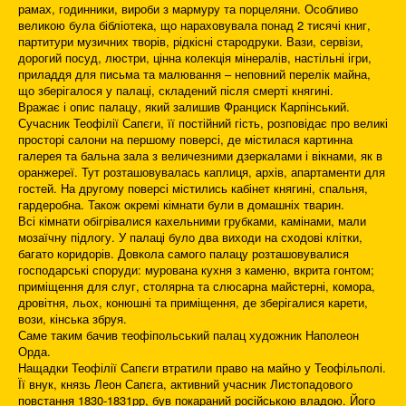
рамах, годинники, вироби з мармуру та порцеляни. Особливо
великою була бібліотека, що нараховувала понад 2 тисячі книг,
партитури музичних творів, рідкісні стародруки. Вази, сервізи,
дорогий посуд, люстри, цінна колекція мінералів, настільні ігри,
приладдя для письма та малювання – неповний перелік майна,
що зберігалося у палаці, складений після смерті княгині.
Вражає і опис палацу, який залишив Франциск Карпінський.
Сучасник Теофілії Сапєги, її постійний гість, розповідає про великі
просторі салони на першому поверсі, де містилася картинна
галерея та бальна зала з величезними дзеркалами і вікнами, як в
оранжереї. Тут розташовувалась каплиця, архів, апартаменти для
гостей. На другому поверсі містились кабінет княгині, спальня,
гардеробна. Також окремі кімнати були в домашніх тварин.
Всі кімнати обігрівалися кахельними грубками, камінами, мали
мозаїчну підлогу. У палаці було два виходи на сходові клітки,
багато коридорів. Довкола самого палацу розташовувалися
господарські споруди: мурована кухня з каменю, вкрита гонтом;
приміщення для слуг, столярна та слюсарна майстерні, комора,
дровітня, льох, конюшні та приміщення, де зберігалися карети,
вози, кінська збруя.
Саме таким бачив теофіпольський палац художник Наполеон
Орда.
Нащадки Теофілії Сапєги втратили право на майно у Теофільполі.
Її внук, князь Леон Сапєга, активний учасник Листопадового
повстання 1830-1831рр, був покараний російською владою. Його