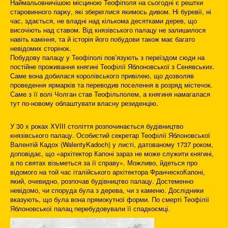
Наймальовничішою місциною Теофіполя на сьогодні є рештки
старовинного парку, які збереглися якимось дивом. Ні буревії, ні
час, здається, не владні над кількома десятками дерев, що
височіють над ставом. Від князівського палацу не залишилося
навіть каміння, та й історія його побудови також має багато
невідомих сторінок.
Побудову палацу у Теофіполі пов’язують з переїздом сюди на
постійне проживання княгині Теофілії Яблоновської з Сенявських.
Саме вона добилася королівського привілею, що дозволяв
проведення ярмарків та переводив поселення в розряд містечок.
Саме з її волі Чолган став Теофільполем, а княгиня намагалася
тут по-новому облаштувати власну резиденцію.
У 30 х роках ХVІІІ століття розпочинається будівництво
князівського палацу. Особистий секретар Теофілії Яблоновської
Валентій Кадох (WalentyKadoch) у листі, датованому 1737 роком,
доповідає, що «архітектор Капоні зараз не може служити княгині,
а по святах візьметься за її справу». Можливо, йдеться про
відомого на той час італійського архітектора ФранческоКапоні,
який, очевидно, розпочав будівництво палацу. Достеменно
невідомо, чи споруда була з дерева, чи з каменю. Дослідники
вказують, що була вона прямокутної форми. По смерті Теофілії
Яблоновської палац перебудовували її спадкоємці.