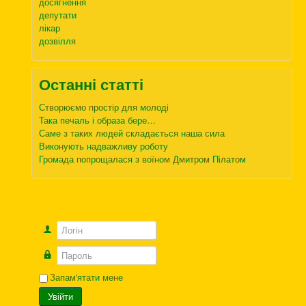
досягнення
депутати
лікар
дозвілля
Останні статті
Створюємо простір для молоді
Така печаль і образа бере…
Саме з таких людей складається наша сила
Виконують надважливу роботу
Громада попрощалася з воїном Дмитром Пілатом
Логін
Пароль
Запам'ятати мене
Увійти