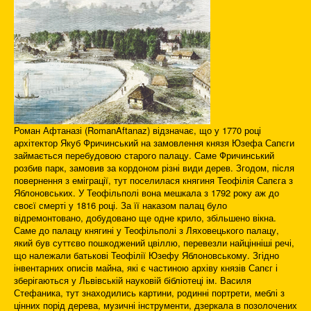
Роман Афтаназі (RomanAftanaz) відзначає, що у 1770 році
архітектор Якуб Фричинський на замовлення князя Юзефа Сапєги
займається перебудовою старого палацу. Саме Фричинський
розбив парк, замовив за кордоном різні види дерев. Згодом, після
повернення з еміграції, тут поселилася княгиня Теофілія Сапєга з
Яблоновських. У Теофільполі вона мешкала з 1792 року аж до
своєї смерті у 1816 році. За її наказом палац було
відремонтовано, добудовано ще одне крило, збільшено вікна.
Саме до палацу княгині у Теофільполі з Ляховецького палацу,
який був суттєво пошкоджений цвіллю, перевезли найцінніші речі,
що належали батькові Теофілії Юзефу Яблоновському. Згідно
інвентарних описів майна, які є частиною архіву князів Сапєг і
зберігаються у Львівській науковій бібліотеці ім. Василя
Стефаника, тут знаходились картини, родинні портрети, меблі з
цінних порід дерева, музичні інструменти, дзеркала в позолочених