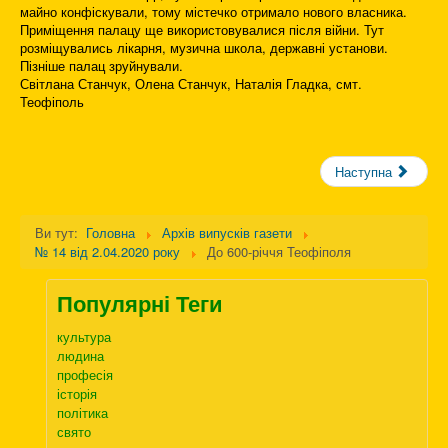
майно конфіскували, тому містечко отримало нового власника.
Приміщення палацу ще використовувалися після війни. Тут
розміщувались лікарня, музична школа, державні установи.
Пізніше палац зруйнували.
Світлана Станчук, Олена Станчук, Наталія Гладка, смт.
Теофіполь
Наступна
Ви тут:
Головна
Архів випусків газети
№ 14 від 2.04.2020 року
До 600-річчя Теофіполя
Популярні Теги
культура
людина
професія
історія
політика
свято