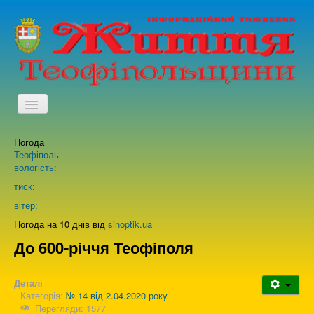
TPL_PROTOSTAR_TOGGLE_MENU
Погода
Головна
Теофіполь
вологість:
Архів випусків газети
тиск:
вітер:
Про нас
Погода на 10 днів від
sinoptik.ua
До 600-річчя Теофіполя
Зворотній зв'язок
Деталі
Категорія:
№ 14 від 2.04.2020 року
Перегляди: 1577