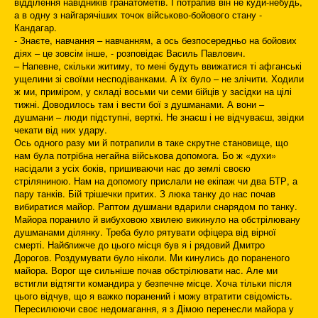
відділення навідників гранатометів. І потрапив він не куди-небудь,
а в одну з найгарячіших точок військово-бойового стану -
Кандагар.
- Знаєте, навчання – навчанням, а ось безпосередньо на бойових
діях – це зовсім інше, - розповідає Василь Павлович.
– Напевне, скільки житиму, то мені будуть ввижатися ті афганські
ущелини зі своїми несподіванками. А їх було – не злічити. Ходили
ж ми, приміром, у складі восьми чи семи бійців у засідки на цілі
тижні. Доводилось там і вести бої з душманами. А вони –
душмани – люди підступні, верткі. Не знаєш і не відчуваєш, звідки
чекати від них удару.
Ось одного разу ми й потрапили в таке скрутне становище, що
нам була потрібна негайна військова допомога. Бо ж «духи»
насідали з усіх боків, пришиваючи нас до землі своєю
стріляниною. Нам на допомогу прислали не екіпаж чи два БТР, а
пару танків. Бій трішечки притих. З люка танку до нас почав
вибиратися майор. Раптом душмани вдарили снарядом по танку.
Майора поранило й вибуховою хвилею викинуло на обстрілювану
душманами ділянку. Треба було рятувати офіцера від вірної
смерті. Найближче до цього місця був я і рядовий Дмитро
Дорогов. Роздумувати було ніколи. Ми кинулись до пораненого
майора. Ворог ще сильніше почав обстрілювати нас. Але ми
встигли відтягти командира у безпечне місце. Хоча тільки після
цього відчув, що я важко поранений і можу втратити свідомість.
Пересилюючи своє недомагання, я з Дімою перенесли майора у