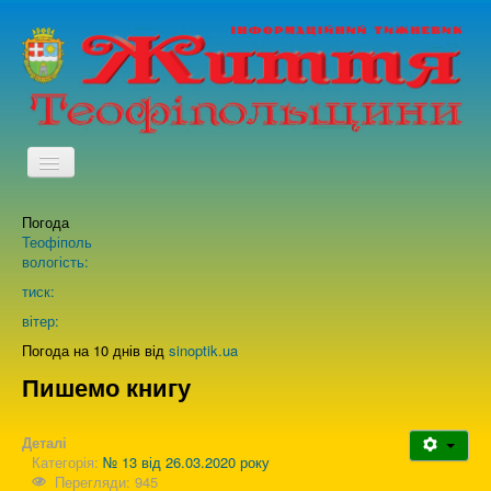
TPL_PROTOSTAR_TOGGLE_MENU
Погода
Головна
Теофіполь
вологість:
Архів випусків газети
тиск:
вітер:
Про нас
Погода на 10 днів від
sinoptik.ua
Пишемо книгу
Зворотній зв'язок
Деталі
Категорія:
№ 13 від 26.03.2020 року
Перегляди: 945