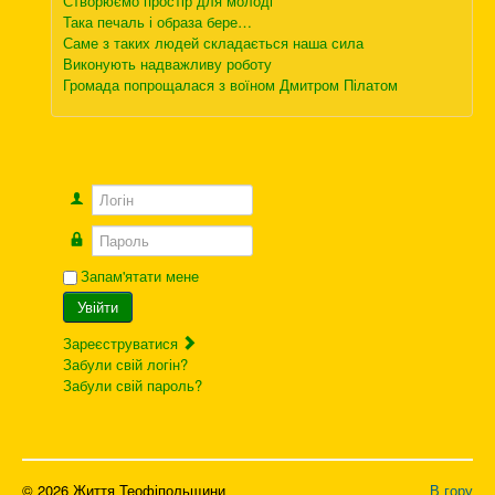
Створюємо простір для молоді
Така печаль і образа бере…
Саме з таких людей складається наша сила
Виконують надважливу роботу
Громада попрощалася з воїном Дмитром Пілатом
Логін
Пароль
Запам'ятати мене
Увійти
Зареєструватися
Забули свій логін?
Забули свій пароль?
© 2026 Життя Теофіпольщини
В гору