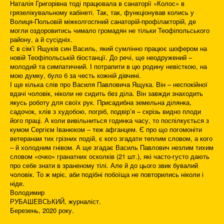
Наталія Григорівна тоді працювала в санаторії «Колос» в
грязелікувальному кабінеті. Так, так, функціонував колись у
Волиця-Польовій міжколгоспний санаторій-профілакторій, де
могли оздоровитись чимало громадян не тільки Теофіпольського
району, а й сусідніх.
Є в сім’ї Ящуків син Василь, який сумлінно працює шофером на
новій Теофіпольській біостанції. До речі, ще неодружений –
молодий та симпатичний. І потрапити в цю родину невісткою, на
мою думку, було б за честь кожній дівчині.
І ще кілька слів про Василя Павловича Ящука. Він – неспокійної
вдачі чоловік, ніколи не сидить без діла. Він завжди знаходить
якусь роботу для своїх рук. Присадибна земельна ділянка,
садочок, хлів з худобою, погріб, подвір’я – скрізь видно плоди
його праці. А коли вивільниться годинка часу, то поспілкується з
кумом Сергієм Іванюком – теж афганцем. Є про що погомоніти
ветеранам тих грізних подій, є кого згадати теплим словом, а кого
– й холодним гнівом. А ще згадає Василь Павлович незлим тихим
словом «очко» гранатних осколків (21 шт.), які часто-густо дають
про себе знати в зраненому тілі. Але й до цього звик бувалий
чоловік. То ж мріє, аби подібні побоїща не повторились ніколи і
ніде.
Володимир
РУБАШЕВСЬКИЙ, журналіст.
Березень, 2020 року.