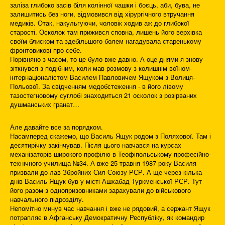
заліза глибоко засів біля колінної чашки і боєць, аби, бува, не
залишитись без ноги, відмовився від хірургічного втручання
медиків. Отак, накульгуючи, чоловік ходив аж до глибокої
старості. Осколок там прижився сповна, лишень його верхівка
своїм блиском та здебільшого болем нагадувала старенькому
фронтовикові про себе.
Порівняно з часом, то це було вже давно. А оце днями я знову
зіткнувся з подібним, коли мав розмову з колишнім воїном-
інтернаціоналістом Василем Павловичем Ящуком з Волиця-
Польової. За свідченням медобстеження - в його лівому
тазостегновому суглобі знаходиться 21 осколок з розірваних
душманських гранат…
Але давайте все за порядком.
Насамперед скажемо, що Василь Ящук родом з Поляхової. Там і
десятирічку закінчував. Після цього навчався на курсах
механізаторів широкого профілю в Теофіпольському професійно-
технічного училища №34. А вже 25 травня 1987 року Василя
призвали до лав Збройних Сил Союзу РСР. А ще через кілька
днів Василь Ящук був у місті Ашхабад Туркменської РСР. Тут
його разом з однопризовниками зарахували до військового
навчального підрозділу.
Непомітно минув час навчання і вже не рядовий, а сержант Ящук
потрапляє в Афганську Демократичну Республіку, як командир