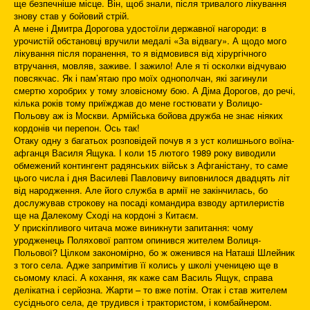
ще безпечніше місце. Він, щоб знали, після тривалого лікування
знову став у бойовий стрій.
А мене і Дмитра Дорогова удостоїли державної нагороди: в
урочистій обстановці вручили медалі «За відвагу». А щодо мого
лікування після поранення, то я відмовився від хірургічного
втручання, мовляв, заживе. І зажило! Але я ті осколки відчуваю
повсякчас. Як і пам’ятаю про моїх однополчан, які загинули
смертю хоробрих у тому зловісному бою. А Діма Дорогов, до речі,
кілька років тому приїжджав до мене гостювати у Волицю-
Польову аж із Москви. Армійська бойова дружба не знає ніяких
кордонів чи перепон. Ось так!
Отаку одну з багатьох розповідей почув я з уст колишнього воїна-
афганця Василя Ящука. І коли 15 лютого 1989 року виводили
обмежений контингент радянських військ з Афганістану, то саме
цього числа і дня Василеві Павловичу виповнилося двадцять літ
від народження. Але його служба в армії не закінчилась, бо
дослужував строкову на посаді командира взводу артилеристів
ще на Далекому Сході на кордоні з Китаєм.
У прискіпливого читача може виникнути запитання: чому
уродженець Поляхової раптом опинився жителем Волиця-
Польової? Цілком закономірно, бо ж оженився на Наташі Шлейник
з того села. Адже запримітив її колись у школі ученицею ще в
сьомому класі. А кохання, як каже сам Василь Ящук, справа
делікатна і серйозна. Жарти – то вже потім. Отак і став жителем
сусіднього села, де трудився і трактористом, і комбайнером.