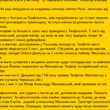
744 році побудувала на кладовищі каплицю святого Роха - захисника від
ечко з Чолгана на Теофільполь, ніби передбачаючи, що історія збереже
жителі розповідають бувальщину, як слуги княгині за допомогою батога
ечка.
ітаріям та більшість свого часу проводила у Теофільполі. У листі від
новський, докоряв матері, що вона не має часу відвідати лікаря, бо
називали її своєю добродійкою.
и у маєтках, розташованих у Руському воєводстві, Теофілія часто
рхіві зберігається її лист, датований 1739 роком, до посесора маєтків
воду нападів Олекси Довбуша на її соляні копальні поблизу Яблунова та
і.
иня мала суперечки з місцевою шляхтою щодо господарських та майнови
овська Йоанна скаржилася на Яблоновську Теофілу та єврейський кагал
8рр.
зні маєтності. Документ від 1730 року називає Теофілію Яблоновську з
ки (сучасна Черкаська обл.)
вався з нею її син Юзеф Александр Яблоновський, який проживав на той
офільполем, але судячи з листів до неї, допомагав порадами. Померла
фільполі. За наполяганням сина покійну перевезли до Львова, де вона
 отців Єзуїтів - родовій усипальниці Яблоновських. Тринітарії наполягал
вчинив по-своєму. Очевидно, письмового заповіту щодо місця поховання