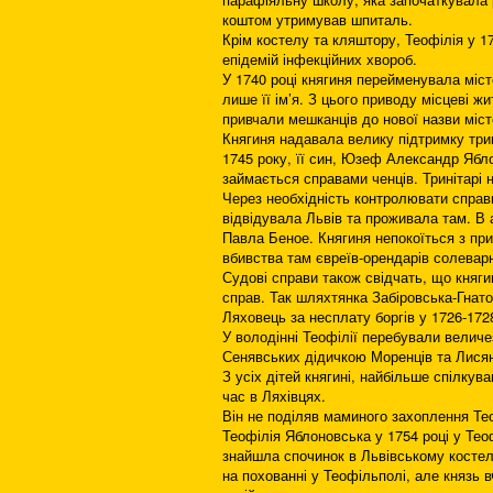
коштом утримував шпиталь.
Крім костелу та кляштору, Теофілія у 1
епідемій інфекційних хвороб.
У 1740 році княгиня перейменувала міст
лише її ім’я. З цього приводу місцеві 
привчали мешканців до нової назви міст
Княгиня надавала велику підтримку трин
1745 року, її син, Юзеф Александр Ябло
займається справами ченців. Тринітарі 
Через необхідність контролювати справ
відвідувала Львів та проживала там. В а
Павла Беное. Княгиня непокоїться з при
вбивства там євреїв-орендарів солеварн
Судові справи також свідчать, що княг
справ. Так шляхтянка Забіровська-Гнат
Ляховець за несплату боргів у 1726-172
У володінні Теофілії перебували величе
Сенявських дідичкою Моренців та Лисян
З усіх дітей княгині, найбільше спілку
час в Ляхівцях.
Він не поділяв маминого захоплення Те
Теофілія Яблоновська у 1754 році у Тео
знайшла спочинок в Львівському костелі
на похованні у Теофільполі, але князь 