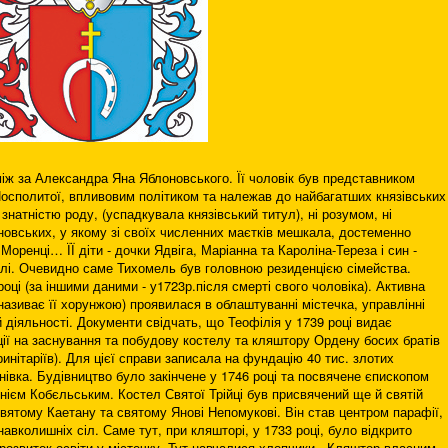
аміж за Александра Яна Яблоновського. Її чоловік був представником
Посполитої, впливовим політиком та належав до найбагатших князівських
знатністю роду, (успадкувала князівський титул), ні розумом, ні
овських, у якому зі своїх численних маєтків мешкала, достеменно
Моренці… ЇЇ діти - дочки Ядвіга, Маріанна та Кароліна-Тереза і син -
і. Очевидно саме Тихомель був головною резиденцією сімейства.
оці (за іншими даними - у1723р.після смерті свого чоловіка). Активна
 називає її хорунжою) проявилася в облаштуванні містечка, управлінні
діяльності. Документи свідчать, що Теофілія у 1739 році видає
ї на заснування та побудову костелу та кляштору Ордену босих братів
тринітаріїв). Для цієї справи записала на фундацію 40 тис. злотих
нівка. Будівництво було закінчене у 1746 році та посвячене єпископом
ієм Кобєльським. Костел Святої Трійці був присвячений ще й святій
вятому Каетану та святому Янові Непомукові. Він став центром парафії,
авколишніх сіл. Саме тут, при кляшторі, у 1733 році, було відкрито
розвиток освіти у містечку. Тут навчалися хлопчики . Кляштор власним