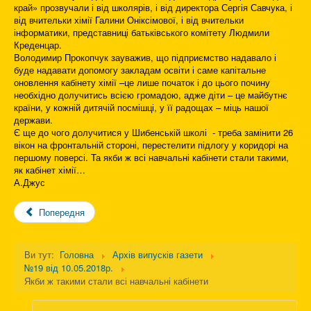
край» прозвучали і від школярів, і від директора Сергія Савчука, і
від вчительки хімії Галини Оніксімової, і від вчительки
інформатики, представниці батьківського комітету Людмили
Креденцар.
Володимир Прокопчук зауважив, що підприємство надавало і
буде надавати допомогу закладам освіти і саме капітальне
оновлення кабінету хімії –це лише початок і до цього почину
необхідно долучитись всією громадою, адже діти – це майбутнє
країни, у кожній дитячій посмішці, у її радощах – міць нашої
держави.
Є ще до чого долучитися у Шибенській школі - треба замінити 26
вікон на фронтальній стороні, перестелити підлогу у коридорі на
першому поверсі. Та якби ж всі навчальні кабінети стали такими,
як кабінет хімії…
А.Джус
Попередня
Ви тут:
Головна
Архів випусків газети
№19 від 10.05.2018р.
Якби ж такими стали всі навчальні кабінети