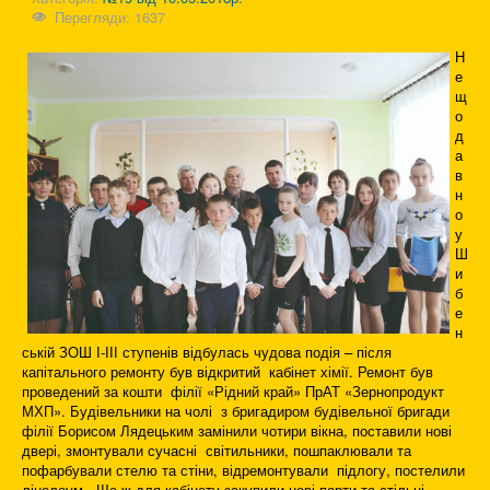
Перегляди: 1637
Н
е
щ
о
д
а
в
н
о
у
Ш
и
б
е
н
ській ЗОШ І-ІІІ ступенів відбулась чудова подія – після
капітального ремонту був відкритий кабінет хімії. Ремонт був
проведений за кошти філії «Рідний край» ПрАТ «Зернопродукт
МХП». Будівельники на чолі з бригадиром будівельної бригади
філії Борисом Лядецьким замінили чотири вікна, поставили нові
двері, змонтували сучасні світильники, пошпаклювали та
пофарбували стелю та стіни, відремонтували підлогу, постелили
лінолеум. Ще ж для кабінету закупили нові парти та стільці.