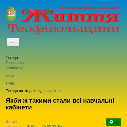
TPL_PROTOSTAR_TOGGLE_MENU
Погода
Головна
Теофіполь
вологість:
Архів випусків газети
тиск:
вітер:
Про нас
Погода на 10 днів від
sinoptik.ua
Якби ж такими стали всі навчальні
кабінети
Зворотній зв'язок
Деталі
Категорія:
№19 від 10.05.2018р.